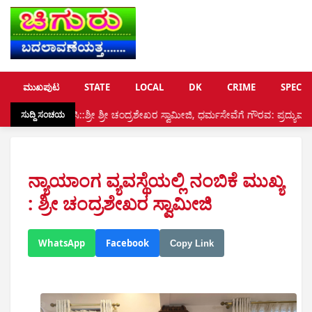
ಮುಖಪುಟ
STATE
LOCAL
DK
CRIME
SPECIA
ಿ::ಶ್ರೀ ಶ್ರೀ ಚಂದ್ರಶೇಖರ ಸ್ವಾಮೀಜಿ, ಧರ್ಮಸೇವೆಗೆ ಗೌರವ: ಪ್ರದ್ಯುಮ್ನ ರಾವ್ ಶಿಬರೂರುಗೆ 
ಸುದ್ದಿ ಸಂಚಯ
ನ್ಯಾಯಾಂಗ ವ್ಯವಸ್ಥೆಯಲ್ಲಿ ನಂಬಿಕೆ ಮುಖ್ಯ
: ಶ್ರೀ ಚಂದ್ರಶೇಖರ ಸ್ವಾಮೀಜಿ
WhatsApp
Facebook
Copy Link