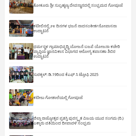
ತೋಕೂರು ಶ್ರೀ ಸುಬ್ರಹ್ಮಣ್ಯ ದೇವಸ್ಥಾನದಲ್ಲಿ ಸಂಭ್ರಮದ ಗೋಪೂಜೆ
ಕಟೀಲಿನಲ್ಲಿ ೨೪ ದಿನಗಳ ಭಜನೆ ನಾದಸಂಕೀರ್ತನೋಪಾಸನಾ
ಉದ್ಘಾಟನೆ
ಧರ್ಮಸ್ಥಳ ಗ್ರಾಮಾಭಿವೃದ್ಧಿ ಯೋಜನೆ ಬಜಪೆ ಯೋಜನಾ ಕಚೇರಿ
ವ್ಯಾಪ್ತಿಯ ಜ್ಞಾನವಿಕಾಸ ವಿಭಾಗದ ಆರೋಗ್ಯ ತಪಾಸಣಾ ಶಿಬಿರ
ಉದ್ಘಾಟನೆ
ಸುರತ್ಕಲ್: ಡಿ‌.19ರಿಂದ ಕೆಎಫ್ ಸಿ ಟ್ರೋಫಿ 2025
ಕಟೀಲು ಗೋಶಾಲೆಯಲ್ಲಿ ಗೋಪೂಜೆ
ಜಿಲ್ಲಾ ರಾಜ್ಯೋತ್ಸವ ಪ್ರಶಸ್ತಿ ಪುರಸ್ಕೃತ ವಿಜಯ ಯುವ ಸಂಗಮ (ರಿ.)
ಎಕ್ಕಾರು ವತಿಯಿಂದ ದೀಪಾವಳಿ ಸಂಭ್ರಮ