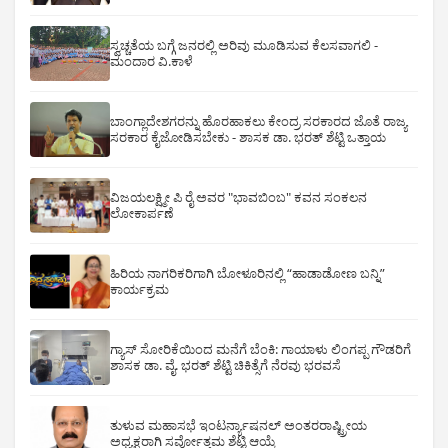
ಸ್ವಚ್ಚತೆಯ ಬಗ್ಗೆ ಜನರಲ್ಲಿ ಅರಿವು ಮೂಡಿಸುವ ಕೆಲಸವಾಗಲಿ -
ಮಂದಾರ ವಿ.ಕಾಳೆ
ಬಾಂಗ್ಲಾದೇಶಗರನ್ನು ಹೊರಹಾಕಲು ಕೇಂದ್ರ ಸರಕಾರದ ಜೊತೆ ರಾಜ್ಯ
ಸರಕಾರ ಕೈಜೋಡಿಸಬೇಕು - ಶಾಸಕ ಡಾ. ಭರತ್ ಶೆಟ್ಟಿ ಒತ್ತಾಯ
ವಿಜಯಲಕ್ಷ್ಮೀ ಪಿ ರೈ ಅವರ "ಭಾವಬಿಂಬ" ಕವನ ಸಂಕಲನ
ಲೋಕಾರ್ಪಣೆ
ಹಿರಿಯ ನಾಗರಿಕರಿಗಾಗಿ ಬೋಳೂರಿನಲ್ಲಿ “ಹಾಡಾಡೋಣ ಬನ್ನಿ”
ಕಾರ್ಯಕ್ರಮ
ಗ್ಯಾಸ್ ಸೋರಿಕೆಯಿಂದ ಮನೆಗೆ ಬೆಂಕಿ: ಗಾಯಾಳು ಲಿಂಗಪ್ಪ ಗೌಡರಿಗೆ
ಶಾಸಕ ಡಾ. ವೈ. ಭರತ್ ಶೆಟ್ಟಿ ಚಿಕಿತ್ಸೆಗೆ ನೆರವು ಭರವಸೆ
ತುಳುವ ಮಹಾಸಭೆ ಇಂಟರ್ನ್ಯಾಷನಲ್ ಅಂತರರಾಷ್ಟ್ರೀಯ
ಅಧ್ಯಕ್ಷರಾಗಿ ಸರ್ವೋತ್ತಮ ಶೆಟ್ಟಿ ಆಯ್ಕೆ