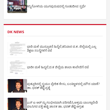
ಕಿನ್ನಿಗೋಳಿಯ ಯುಗಪುರುಷದಲ್ಲಿ ಗೂಡುದೀಪ ಸ್ಪರ್ಧೆ
DK NEWS
ಭಾರಿ ಮಳೆ ಮುನ್ಸೂಚನೆ ಹಿನ್ನೆಲೆ,ಶನಿವಾರ ದ.ಕ. ಜಿಲ್ಲೆಯಲ್ಲಿ ಎಲ್ಲ
ಶಿಕ್ಷಣ ಸಂಸ್ಥೆಗಳಿಗೆ ರಜೆ
ಭಾರೀ ಮಳೆ ಹಿನ್ನಲೆ,ದ.ಕ ಜಿಲ್ಲೆಯ ಶಾಲಾ ಕಾಲೇಜಿಗೆ ರಜೆ
ಪುತ್ತೂರಿನಲ್ಲಿ ಸ್ವಯಂ ಪ್ರೇರಿತ ಕೇಸು, ಬಂಟ್ವಾಳದಲ್ಲಿ ಮೌನ ಯಾಕೆ?
ಡಾ. ಭರತ್ ಶೆಟ್ಟಿ ಪ್ರಶ್ನೆ
ಎಸ್ ಐ ಆರ್ ನ್ನು ಗಂಭೀರವಾಗಿ ಪರಿಗಣಿಸಿ,ಅಕ್ರಮ ಬಾಂಗ್ಲಾದೇಶಿ
ವಲಸಿಗರ ಪತ್ತೆ ಹಚ್ಚಿ :ಶಾಸಕ ಡಾ. ಭರತ್ ಶೆಟ್ಟಿ ಆಗ್ರಹ