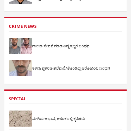
CRIME NEWS
ಗಾಂಜಾ ಸೇವನೆ ಮಾಡುತಿದ್ದ ಇಬ್ಬರ ಬಂಧನ
ಕಳವು ಪ್ರಕರಣ,ತಲೆಮರೆಸಿಕೊಂಡಿದ್ದ ಆರೋಪಿಯ ಬಂಧನ
SPECIAL
ಮಳೆಯ ಅಭಾವ, ಆತಂಕದಲ್ಲಿ ಕೃಷಿಕರು