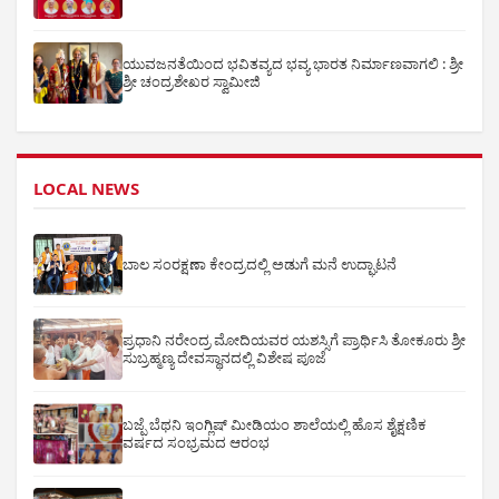
ಯುವಜನತೆಯಿಂದ ಭವಿತವ್ಯದ ಭವ್ಯ ಭಾರತ ನಿರ್ಮಾಣವಾಗಲಿ : ಶ್ರೀ
ಶ್ರೀ ಚಂದ್ರಶೇಖರ ಸ್ವಾಮೀಜಿ
LOCAL NEWS
ಬಾಲ ಸಂರಕ್ಷಣಾ ಕೇಂದ್ರದಲ್ಲಿ ಅಡುಗೆ ಮನೆ ಉದ್ಘಾಟನೆ
ಪ್ರಧಾನಿ ನರೇಂದ್ರ ಮೋದಿಯವರ ಯಶಸ್ಸಿಗೆ ಪ್ರಾರ್ಥಿಸಿ ತೋಕೂರು ಶ್ರೀ
ಸುಬ್ರಹ್ಮಣ್ಯ ದೇವಸ್ಥಾನದಲ್ಲಿ ವಿಶೇಷ ಪೂಜೆ
ಬಜ್ಪೆ ಬೆಥನಿ ಇಂಗ್ಲಿಷ್ ಮೀಡಿಯಂ ಶಾಲೆಯಲ್ಲಿ ಹೊಸ ಶೈಕ್ಷಣಿಕ
ವರ್ಷದ ಸಂಭ್ರಮದ ಆರಂಭ