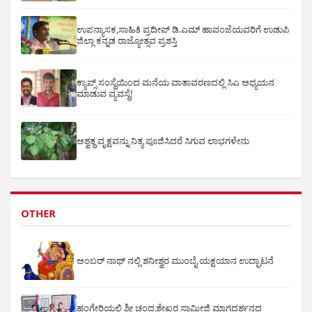
ಉಪನ್ಯಾಸಕ,ಸಾಹಿತಿ ಪ್ರದೀಪ್ ಡಿ.ಎಮ್ ಹಾವಂಜೆಯವರಿಗೆ ಉಡುಪಿ
ಜಿಲ್ಲಾ ಕನ್ನಡ ರಾಜ್ಯೋತ್ಸವ ಪ್ರಶಸ್ತಿ
ಕ್ಯಾಪ್ಸ್ ಸಂಸ್ಥೆಯಿಂದ ಮನೆಯ ವಾತಾವರಣದಲ್ಲಿ ಸಿಎ ಅಧ್ಯಯನ
ಮಾಡುವ ವ್ಯವಸ್ಥೆ!
ಅಶ್ವತ್ಥ ವೃಕ್ಷವನ್ನು ನಿತ್ಯ ಪೂಜಿಸಿದರೆ ಸಿಗುವ ಲಾಭಗಳೇನು
OTHER
ಅಂಬರ್ ನಾಥ್ ನಲ್ಲಿ ಶನೀಶ್ವರ ಮುಂಬೈ ಯಕ್ಷಯಾನ ಉದ್ಘಾಟನೆ
ಹಂಗೇರಿಯಲ್ಲಿ ಶ್ರೀ ಚಂದ್ರಶೇಖರ ಸ್ವಾಮೀಜಿ ಮಾಗದರ್ಶನದ