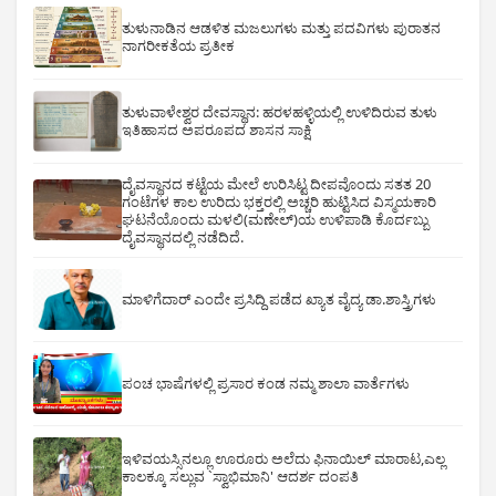
ತುಳುನಾಡಿನ ಆಡಳಿತ ಮಜಲುಗಳು ಮತ್ತು ಪದವಿಗಳು ಪುರಾತನ
ನಾಗರೀಕತೆಯ ಪ್ರತೀಕ
ತುಳುವಾಳೇಶ್ವರ ದೇವಸ್ಥಾನ: ಹರಳಹಳ್ಳಿಯಲ್ಲಿ ಉಳಿದಿರುವ ತುಳು
ಇತಿಹಾಸದ ಅಪರೂಪದ ಶಾಸನ ಸಾಕ್ಷಿ
ದೈವಸ್ಥಾನದ ಕಟ್ಟೆಯ ಮೇಲೆ ಉರಿಸಿಟ್ಟ ದೀಪವೊಂದು ಸತತ 20
ಗಂಟೆಗಳ ಕಾಲ ಉರಿದು ಭಕ್ತರಲ್ಲಿ ಅಚ್ಚರಿ ಹುಟ್ಟಿಸಿದ ವಿಸ್ಮಯಕಾರಿ
ಘಟನೆಯೊಂದು ಮಳಲಿ(ಮಣೇಲ್)ಯ ಉಳಿಪಾಡಿ ಕೊರ್ದಬ್ಬು
ದೈವಸ್ಥಾನದಲ್ಲಿ ನಡೆದಿದೆ.
ಮಾಳಿಗೆದಾರ್ ಎಂದೇ ಪ್ರಸಿದ್ದಿ ಪಡೆದ ಖ್ಯಾತ ವೈದ್ಯ ಡಾ.ಶಾಸ್ತ್ರಿಗಳು
ಪಂಚ ಭಾಷೆಗಳಲ್ಲಿ ಪ್ರಸಾರ ಕಂಡ ನಮ್ಮ ಶಾಲಾ ವಾರ್ತೆಗಳು
ಇಳಿವಯಸ್ಸಿನಲ್ಲೂ ಊರೂರು ಅಲೆದು ಫಿನಾಯಿಲ್ ಮಾರಾಟ,ಎಲ್ಲ
ಕಾಲಕ್ಕೂ ಸಲ್ಲುವ `ಸ್ವಾಭಿಮಾನಿ' ಆದರ್ಶ ದಂಪತಿ