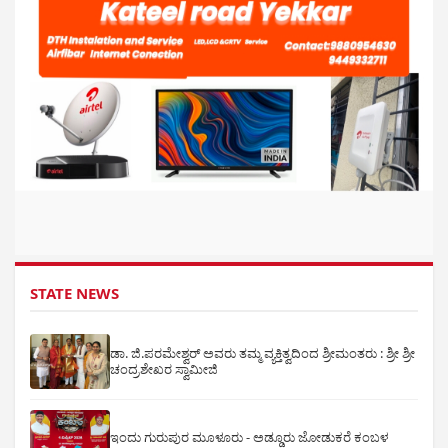
STATE NEWS
ಡಾ. ಜಿ.ಪರಮೇಶ್ವರ್ ಅವರು ತಮ್ಮ ವ್ಯಕ್ತಿತ್ವದಿಂದ ಶ್ರೀಮಂತರು : ಶ್ರೀ ಶ್ರೀ
ಚಂದ್ರಶೇಖರ ಸ್ವಾಮೀಜಿ
ಇಂದು ಗುರುಪುರ ಮೂಳೂರು - ಅಡ್ಡೂರು ಜೋಡುಕರೆ ಕಂಬಳ