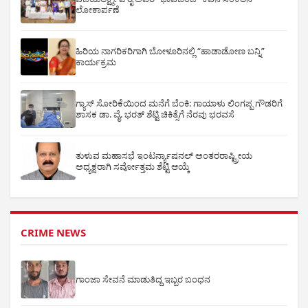
ಲೋಕಾರ್ಪಣೆ
ಹಿರಿಯ ನಾಗರಿಕರಿಗಾಗಿ ಬೋಳೂರಿನಲ್ಲಿ “ಹಾಡಾಡೋಣ ಬನ್ನಿ”
ಕಾರ್ಯಕ್ರಮ
ಗ್ಯಾಸ್ ಸೋರಿಕೆಯಿಂದ ಮನೆಗೆ ಬೆಂಕಿ: ಗಾಯಾಳು ಲಿಂಗಪ್ಪ ಗೌಡರಿಗೆ
ಶಾಸಕ ಡಾ. ವೈ. ಭರತ್ ಶೆಟ್ಟಿ ಚಿಕಿತ್ಸೆಗೆ ನೆರವು ಭರವಸೆ
ತುಳುವ ಮಹಾಸಭೆ ಇಂಟರ್ನ್ಯಾಷನಲ್ ಅಂತರರಾಷ್ಟ್ರೀಯ
ಅಧ್ಯಕ್ಷರಾಗಿ ಸರ್ವೋತ್ತಮ ಶೆಟ್ಟಿ ಆಯ್ಕೆ
CRIME NEWS
ಗಾಂಜಾ ಸೇವನೆ ಮಾಡುತಿದ್ದ ಇಬ್ಬರ ಬಂಧನ