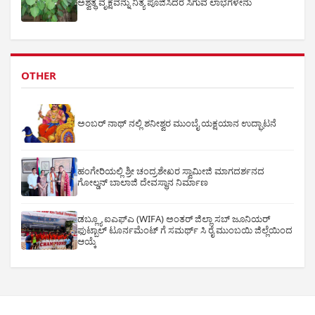
ಅಶ್ವತ್ಥ ವೃಕ್ಷವನ್ನು ನಿತ್ಯ ಪೂಜಿಸಿದರೆ ಸಿಗುವ ಲಾಭಗಳೇನು
OTHER
ಅಂಬರ್ ನಾಥ್ ನಲ್ಲಿ ಶನೀಶ್ವರ ಮುಂಬೈ ಯಕ್ಷಯಾನ ಉದ್ಘಾಟನೆ
ಹಂಗೇರಿಯಲ್ಲಿ ಶ್ರೀ ಚಂದ್ರಶೇಖರ ಸ್ವಾಮೀಜಿ ಮಾಗದರ್ಶನದ
ಗೋಲ್ಡನ್ ಬಾಲಾಜಿ ದೇವಸ್ಥಾನ ನಿರ್ಮಾಣ
ಡಬ್ಲ್ಯೂ ಐಎಫ್ಎ (WIFA) ಅಂತರ್ ಜಿಲ್ಲಾ ಸಬ್ ಜೂನಿಯರ್
ಫುಟ್ಬಾಲ್ ಟೂರ್ನಮೆಂಟ್ ಗೆ ಸಮರ್ಥ್ ಸಿ ರೈ ಮುಂಬಯಿ ಜಿಲ್ಲೆಯಿಂದ
ಆಯ್ಕೆ