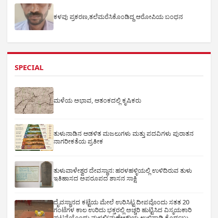
ಕಳವು ಪ್ರಕರಣ,ತಲೆಮರೆಸಿಕೊಂಡಿದ್ದ ಆರೋಪಿಯ ಬಂಧನ
SPECIAL
ಮಳೆಯ ಅಭಾವ, ಆತಂಕದಲ್ಲಿ ಕೃಷಿಕರು
ತುಳುನಾಡಿನ ಆಡಳಿತ ಮಜಲುಗಳು ಮತ್ತು ಪದವಿಗಳು ಪುರಾತನ
ನಾಗರೀಕತೆಯ ಪ್ರತೀಕ
ತುಳುವಾಳೇಶ್ವರ ದೇವಸ್ಥಾನ: ಹರಳಹಳ್ಳಿಯಲ್ಲಿ ಉಳಿದಿರುವ ತುಳು
ಇತಿಹಾಸದ ಅಪರೂಪದ ಶಾಸನ ಸಾಕ್ಷಿ
ದೈವಸ್ಥಾನದ ಕಟ್ಟೆಯ ಮೇಲೆ ಉರಿಸಿಟ್ಟ ದೀಪವೊಂದು ಸತತ 20
ಗಂಟೆಗಳ ಕಾಲ ಉರಿದು ಭಕ್ತರಲ್ಲಿ ಅಚ್ಚರಿ ಹುಟ್ಟಿಸಿದ ವಿಸ್ಮಯಕಾರಿ
ಘಟನೆಯೊಂದು ಮಳಲಿ(ಮಣೇಲ್)ಯ ಉಳಿಪಾಡಿ ಕೊರ್ದಬ್ಬು