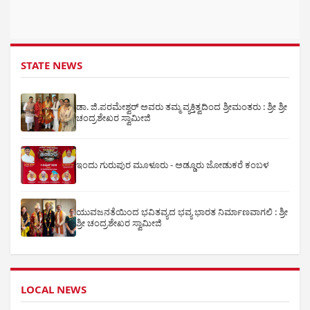
STATE NEWS
ಡಾ. ಜಿ.ಪರಮೇಶ್ವರ್ ಅವರು ತಮ್ಮ ವ್ಯಕ್ತಿತ್ವದಿಂದ ಶ್ರೀಮಂತರು : ಶ್ರೀ ಶ್ರೀ
ಚಂದ್ರಶೇಖರ ಸ್ವಾಮೀಜಿ
ಇಂದು ಗುರುಪುರ ಮೂಳೂರು - ಅಡ್ಡೂರು ಜೋಡುಕರೆ ಕಂಬಳ
ಯುವಜನತೆಯಿಂದ ಭವಿತವ್ಯದ ಭವ್ಯ ಭಾರತ ನಿರ್ಮಾಣವಾಗಲಿ : ಶ್ರೀ
ಶ್ರೀ ಚಂದ್ರಶೇಖರ ಸ್ವಾಮೀಜಿ
LOCAL NEWS