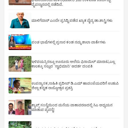
ದೈವಸ್ಥಾನದಲ್ಲಿ ನಡೆದಿದೆ.
ಮಾಳಿಗೆದಾರ್ ಎಂದೇ ಪ್ರಸಿದ್ದಿ ಪಡೆದ ಖ್ಯಾತ ವೈದ್ಯ ಡಾ.ಶಾಸ್ತ್ರಿಗಳು
ಪಂಚ ಭಾಷೆಗಳಲ್ಲಿ ಪ್ರಸಾರ ಕಂಡ ನಮ್ಮ ಶಾಲಾ ವಾರ್ತೆಗಳು
ಇಳಿವಯಸ್ಸಿನಲ್ಲೂ ಊರೂರು ಅಲೆದು ಫಿನಾಯಿಲ್ ಮಾರಾಟ,ಎಲ್ಲ
ಕಾಲಕ್ಕೂ ಸಲ್ಲುವ `ಸ್ವಾಭಿಮಾನಿ' ಆದರ್ಶ ದಂಪತಿ
ಉಪನ್ಯಾಸಕ,ಸಾಹಿತಿ ಪ್ರದೀಪ್ ಡಿ.ಎಮ್ ಹಾವಂಜೆಯವರಿಗೆ ಉಡುಪಿ
ಜಿಲ್ಲಾ ಕನ್ನಡ ರಾಜ್ಯೋತ್ಸವ ಪ್ರಶಸ್ತಿ
ಕ್ಯಾಪ್ಸ್ ಸಂಸ್ಥೆಯಿಂದ ಮನೆಯ ವಾತಾವರಣದಲ್ಲಿ ಸಿಎ ಅಧ್ಯಯನ
ಮಾಡುವ ವ್ಯವಸ್ಥೆ!