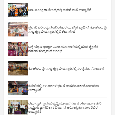
ಬಾಲ ಸಂರಕ್ಷಣಾ ಕೇಂದ್ರದಲ್ಲಿ ಅಡುಗೆ ಮನೆ ಉದ್ಘಾಟನೆ
ಪ್ರಧಾನಿ ನರೇಂದ್ರ ಮೋದಿಯವರ ಯಶಸ್ಸಿಗೆ ಪ್ರಾರ್ಥಿಸಿ ತೋಕೂರು ಶ್ರೀ
ಸುಬ್ರಹ್ಮಣ್ಯ ದೇವಸ್ಥಾನದಲ್ಲಿ ವಿಶೇಷ ಪೂಜೆ
ಬಜ್ಪೆ ಬೆಥನಿ ಇಂಗ್ಲಿಷ್ ಮೀಡಿಯಂ ಶಾಲೆಯಲ್ಲಿ ಹೊಸ ಶೈಕ್ಷಣಿಕ
ವರ್ಷದ ಸಂಭ್ರಮದ ಆರಂಭ
ತೋಕೂರು ಶ್ರೀ ಸುಬ್ರಹ್ಮಣ್ಯ ದೇವಸ್ಥಾನದಲ್ಲಿ ಸಂಭ್ರಮದ ಗೋಪೂಜೆ
ಕಟೀಲಿನಲ್ಲಿ ೨೪ ದಿನಗಳ ಭಜನೆ ನಾದಸಂಕೀರ್ತನೋಪಾಸನಾ
ಉದ್ಘಾಟನೆ
ಧರ್ಮಸ್ಥಳ ಗ್ರಾಮಾಭಿವೃದ್ಧಿ ಯೋಜನೆ ಬಜಪೆ ಯೋಜನಾ ಕಚೇರಿ
ವ್ಯಾಪ್ತಿಯ ಜ್ಞಾನವಿಕಾಸ ವಿಭಾಗದ ಆರೋಗ್ಯ ತಪಾಸಣಾ ಶಿಬಿರ
ಉದ್ಘಾಟನೆ