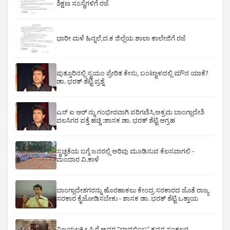
ಶಿಕ್ಷಣ ಸಂಸ್ಥೆಗಳಿಗೆ ರಜೆ
ಭಾರೀ ಮಳೆ ಹಿನ್ನಲೆ,ದ.ಕ ಜಿಲ್ಲೆಯ ಶಾಲಾ ಕಾಲೇಜಿಗೆ ರಜೆ
ಪುತ್ತೂರಿನಲ್ಲಿ ಸ್ವಯಂ ಪ್ರೇರಿತ ಕೇಸು, ಬಂಟ್ವಾಳದಲ್ಲಿ ಮೌನ ಯಾಕೆ?
ಡಾ. ಭರತ್ ಶೆಟ್ಟಿ ಪ್ರಶ್ನೆ
ಎಸ್ ಐ ಆರ್ ನ್ನು ಗಂಭೀರವಾಗಿ ಪರಿಗಣಿಸಿ,ಅಕ್ರಮ ಬಾಂಗ್ಲಾದೇಶಿ
ವಲಸಿಗರ ಪತ್ತೆ ಹಚ್ಚಿ :ಶಾಸಕ ಡಾ. ಭರತ್ ಶೆಟ್ಟಿ ಆಗ್ರಹ
ಸ್ವಚ್ಚತೆಯ ಬಗ್ಗೆ ಜನರಲ್ಲಿ ಅರಿವು ಮೂಡಿಸುವ ಕೆಲಸವಾಗಲಿ -
ಮಂದಾರ ವಿ.ಕಾಳೆ
ಬಾಂಗ್ಲಾದೇಶಗರನ್ನು ಹೊರಹಾಕಲು ಕೇಂದ್ರ ಸರಕಾರದ ಜೊತೆ ರಾಜ್ಯ
ಸರಕಾರ ಕೈಜೋಡಿಸಬೇಕು - ಶಾಸಕ ಡಾ. ಭರತ್ ಶೆಟ್ಟಿ ಒತ್ತಾಯ
ವಿಜಯಲಕ್ಷ್ಮೀ ಪಿ ರೈ ಅವರ "ಭಾವಬಿಂಬ" ಕವನ ಸಂಕಲನ