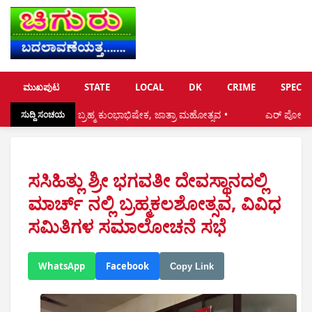
ಮುಖಪುಟ
STATE
LOCAL
DK
CRIME
SPECIA
 ಬ್ರಹ್ಮ ಕುಂಭಾಭಿಷೇಕ, ಜಾತ್ರಾ ಮಹೋತ್ಸವ •
ಎರ್ ಪೋರ್ಟ್ ನಿಂದ ಸ್ಥಳೀಯರ ಸಮಸ್ಯೆಗ
ಸುದ್ದಿ ಸಂಚಯ
ಸಸಿಹಿತ್ಲು ಶ್ರೀ ಭಗವತೀ ದೇವಸ್ಥಾನದಲ್ಲಿ
ಮಾರ್ಚ್ ನಲ್ಲಿ ಬ್ರಹ್ಮಕಲಶೋತ್ಸವ, ವಿವಿಧ
ಸಮಿತಿಗಳ ಸಮಾಲೋಚನೆ ಸಭೆ
WhatsApp
Facebook
Copy Link