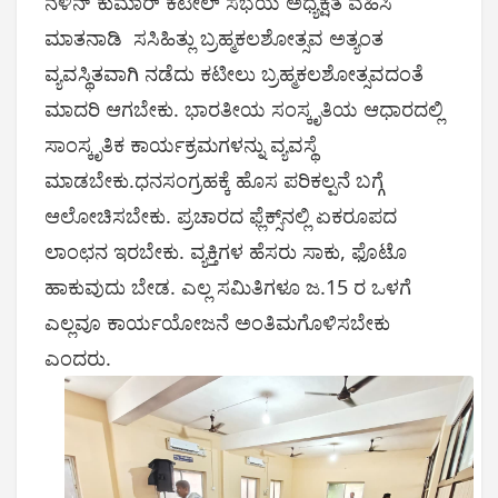
ನಳಿನ್ ಕುಮಾರ್ ಕಟೀಲ್ ಸಭೆಯ ಅಧ್ಯಕ್ಷತೆ ವಹಿಸಿ
ಮಾತನಾಡಿ ಸಸಿಹಿತ್ಲು ಬ್ರಹ್ಮಕಲಶೋತ್ಸವ ಅತ್ಯಂತ
ವ್ಯವಸ್ಥಿತವಾಗಿ ನಡೆದು ಕಟೀಲು ಬ್ರಹ್ಮಕಲಶೋತ್ಸವದಂತೆ
ಮಾದರಿ ಆಗಬೇಕು. ಭಾರತೀಯ ಸಂಸ್ಕೃತಿಯ ಆಧಾರದಲ್ಲಿ
ಸಾಂಸ್ಕೃತಿಕ ಕಾರ್ಯಕ್ರಮಗಳನ್ನು ವ್ಯವಸ್ಥೆ
ಮಾಡಬೇಕು.ಧನಸಂಗ್ರಹಕ್ಕೆ ಹೊಸ ಪರಿಕಲ್ಪನೆ ಬಗ್ಗೆ
ಆಲೋಚಿಸಬೇಕು. ಪ್ರಚಾರದ ಫ್ಲೆಕ್ಸ್‌ನಲ್ಲಿ ಏಕರೂಪದ
ಲಾಂಛನ ಇರಬೇಕು. ವ್ಯಕ್ತಿಗಳ ಹೆಸರು ಸಾಕು, ಫೊಟೊ
ಹಾಕುವುದು ಬೇಡ. ಎಲ್ಲ ಸಮಿತಿಗಳೂ ಜ.15 ರ ಒಳಗೆ
ಎಲ್ಲವೂ ಕಾರ್ಯಯೋಜನೆ ಅಂತಿಮಗೊಳಿಸಬೇಕು
ಎಂದರು.