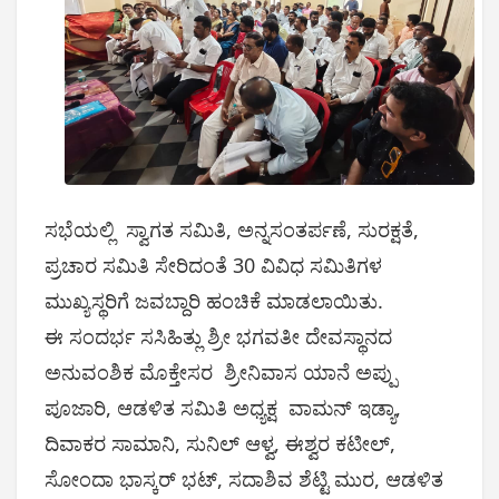
ಸಭೆಯಲ್ಲಿ ಸ್ವಾಗತ ಸಮಿತಿ, ಅನ್ನಸಂತರ್ಪಣೆ, ಸುರಕ್ಷತೆ,
ಪ್ರಚಾರ ಸಮಿತಿ ಸೇರಿದಂತೆ 30 ವಿವಿಧ ಸಮಿತಿಗಳ
ಮುಖ್ಯಸ್ಥರಿಗೆ ಜವಬ್ದಾರಿ ಹಂಚಿಕೆ ಮಾಡಲಾಯಿತು.
ಈ ಸಂದರ್ಭ ಸಸಿಹಿತ್ಲು ಶ್ರೀ ಭಗವತೀ ದೇವಸ್ಥಾನದ
ಅನುವಂಶಿಕ ಮೊಕ್ತೇಸರ ಶ್ರೀನಿವಾಸ ಯಾನೆ ಅಪ್ಪು
ಪೂಜಾರಿ, ಆಡಳಿತ ಸಮಿತಿ ಅಧ್ಯಕ್ಷ ವಾಮನ್ ಇಡ್ಯಾ,
ದಿವಾಕರ ಸಾಮಾನಿ, ಸುನಿಲ್ ಆಳ್ವ, ಈಶ್ವರ ಕಟೀಲ್,
ಸೋಂದಾ ಭಾಸ್ಕರ್ ಭಟ್, ಸದಾಶಿವ ಶೆಟ್ಟಿ ಮುರ, ಆಡಳಿತ