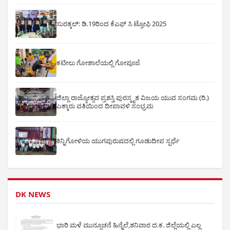
ಸುರತ್ಕಲ್: ಡಿ‌.19ರಿಂದ ಕೆಎಫ್ ಸಿ ಟ್ರೋಫಿ 2025
ಕಟೀಲು ಗೋಶಾಲೆಯಲ್ಲಿ ಗೋಪೂಜೆ
ಜಿಲ್ಲಾ ರಾಜ್ಯೋತ್ಸವ ಪ್ರಶಸ್ತಿ ಪುರಸ್ಕೃತ ವಿಜಯ ಯುವ ಸಂಗಮ (ರಿ.)
ಎಕ್ಕಾರು ವತಿಯಿಂದ ದೀಪಾವಳಿ ಸಂಭ್ರಮ
ಕಿನ್ನಿಗೋಳಿಯ ಯುಗಪುರುಷದಲ್ಲಿ ಗೂಡುದೀಪ ಸ್ಪರ್ಧೆ
DK NEWS
ಭಾರಿ ಮಳೆ ಮುನ್ಸೂಚನೆ ಹಿನ್ನೆಲೆ,ಶನಿವಾರ ದ.ಕ. ಜಿಲ್ಲೆಯಲ್ಲಿ ಎಲ್ಲ