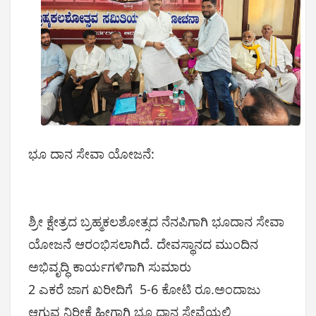
ಭೂ ದಾನ ಸೇವಾ ಯೋಜನೆ:
ಶ್ರೀ ಕ್ಷೇತ್ರದ ಬ್ರಹ್ಮಕಲಶೋತ್ಸದ ನೆನಪಿಗಾಗಿ ಭೂದಾನ ಸೇವಾ
ಯೋಜನೆ ಆರಂಭಿಸಲಾಗಿದೆ. ದೇವಸ್ಥಾನದ ಮುಂದಿನ
ಅಭಿವೃದ್ಧಿ ಕಾರ್ಯಗಳಿಗಾಗಿ ಸುಮಾರು
2 ಎಕರೆ ಜಾಗ ಖರೀದಿಗೆ 5-6 ಕೋಟಿ ರೂ.ಅಂದಾಜು
ಆಗುವ ನಿರೀಕ್ಷೆ ಹೀಗಾಗಿ ಭೂ ದಾನ ಸೇವೆಯಲ್ಲಿ