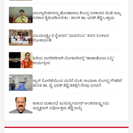
ಬಾಂಗ್ಲಾದೇಶಗರನ್ನು ಹೊರಹಾಕಲು ಕೇಂದ್ರ ಸರಕಾರದ ಜೊತೆ ರಾಜ್ಯ
ಸರಕಾರ ಕೈಜೋಡಿಸಬೇಕು - ಶಾಸಕ ಡಾ. ಭರತ್ ಶೆಟ್ಟಿ ಒತ್ತಾಯ
ವಿಜಯಲಕ್ಷ್ಮೀ ಪಿ ರೈ ಅವರ "ಭಾವಬಿಂಬ" ಕವನ ಸಂಕಲನ
ಲೋಕಾರ್ಪಣೆ
ಹಿರಿಯ ನಾಗರಿಕರಿಗಾಗಿ ಬೋಳೂರಿನಲ್ಲಿ “ಹಾಡಾಡೋಣ ಬನ್ನಿ”
ಕಾರ್ಯಕ್ರಮ
ಗ್ಯಾಸ್ ಸೋರಿಕೆಯಿಂದ ಮನೆಗೆ ಬೆಂಕಿ: ಗಾಯಾಳು ಲಿಂಗಪ್ಪ ಗೌಡರಿಗೆ
ಶಾಸಕ ಡಾ. ವೈ. ಭರತ್ ಶೆಟ್ಟಿ ಚಿಕಿತ್ಸೆಗೆ ನೆರವು ಭರವಸೆ
ತುಳುವ ಮಹಾಸಭೆ ಇಂಟರ್ನ್ಯಾಷನಲ್ ಅಂತರರಾಷ್ಟ್ರೀಯ
ಅಧ್ಯಕ್ಷರಾಗಿ ಸರ್ವೋತ್ತಮ ಶೆಟ್ಟಿ ಆಯ್ಕೆ