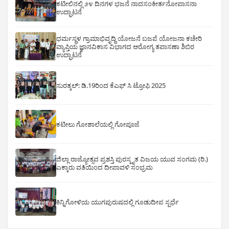
ಕಟೀಲಿನಲ್ಲಿ ೨೪ ದಿನಗಳ ಭಜನೆ ನಾದಸಂಕೀರ್ತನೋಪಾಸನಾ
ಉದ್ಘಾಟನೆ
ಧರ್ಮಸ್ಥಳ ಗ್ರಾಮಾಭಿವೃದ್ಧಿ ಯೋಜನೆ ಬಜಪೆ ಯೋಜನಾ ಕಚೇರಿ
ವ್ಯಾಪ್ತಿಯ ಜ್ಞಾನವಿಕಾಸ ವಿಭಾಗದ ಆರೋಗ್ಯ ತಪಾಸಣಾ ಶಿಬಿರ
ಉದ್ಘಾಟನೆ
ಸುರತ್ಕಲ್: ಡಿ‌.19ರಿಂದ ಕೆಎಫ್ ಸಿ ಟ್ರೋಫಿ 2025
ಕಟೀಲು ಗೋಶಾಲೆಯಲ್ಲಿ ಗೋಪೂಜೆ
ಜಿಲ್ಲಾ ರಾಜ್ಯೋತ್ಸವ ಪ್ರಶಸ್ತಿ ಪುರಸ್ಕೃತ ವಿಜಯ ಯುವ ಸಂಗಮ (ರಿ.)
ಎಕ್ಕಾರು ವತಿಯಿಂದ ದೀಪಾವಳಿ ಸಂಭ್ರಮ
ಕಿನ್ನಿಗೋಳಿಯ ಯುಗಪುರುಷದಲ್ಲಿ ಗೂಡುದೀಪ ಸ್ಪರ್ಧೆ