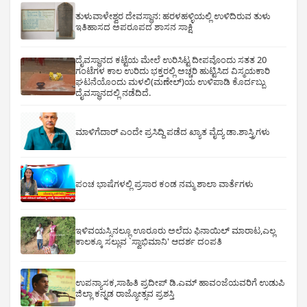
ತುಳುವಾಳೇಶ್ವರ ದೇವಸ್ಥಾನ: ಹರಳಹಳ್ಳಿಯಲ್ಲಿ ಉಳಿದಿರುವ ತುಳು
ಇತಿಹಾಸದ ಅಪರೂಪದ ಶಾಸನ ಸಾಕ್ಷಿ
ದೈವಸ್ಥಾನದ ಕಟ್ಟೆಯ ಮೇಲೆ ಉರಿಸಿಟ್ಟ ದೀಪವೊಂದು ಸತತ 20
ಗಂಟೆಗಳ ಕಾಲ ಉರಿದು ಭಕ್ತರಲ್ಲಿ ಅಚ್ಚರಿ ಹುಟ್ಟಿಸಿದ ವಿಸ್ಮಯಕಾರಿ
ಘಟನೆಯೊಂದು ಮಳಲಿ(ಮಣೇಲ್)ಯ ಉಳಿಪಾಡಿ ಕೊರ್ದಬ್ಬು
ದೈವಸ್ಥಾನದಲ್ಲಿ ನಡೆದಿದೆ.
ಮಾಳಿಗೆದಾರ್ ಎಂದೇ ಪ್ರಸಿದ್ದಿ ಪಡೆದ ಖ್ಯಾತ ವೈದ್ಯ ಡಾ.ಶಾಸ್ತ್ರಿಗಳು
ಪಂಚ ಭಾಷೆಗಳಲ್ಲಿ ಪ್ರಸಾರ ಕಂಡ ನಮ್ಮ ಶಾಲಾ ವಾರ್ತೆಗಳು
ಇಳಿವಯಸ್ಸಿನಲ್ಲೂ ಊರೂರು ಅಲೆದು ಫಿನಾಯಿಲ್ ಮಾರಾಟ,ಎಲ್ಲ
ಕಾಲಕ್ಕೂ ಸಲ್ಲುವ `ಸ್ವಾಭಿಮಾನಿ' ಆದರ್ಶ ದಂಪತಿ
ಉಪನ್ಯಾಸಕ,ಸಾಹಿತಿ ಪ್ರದೀಪ್ ಡಿ.ಎಮ್ ಹಾವಂಜೆಯವರಿಗೆ ಉಡುಪಿ
ಜಿಲ್ಲಾ ಕನ್ನಡ ರಾಜ್ಯೋತ್ಸವ ಪ್ರಶಸ್ತಿ