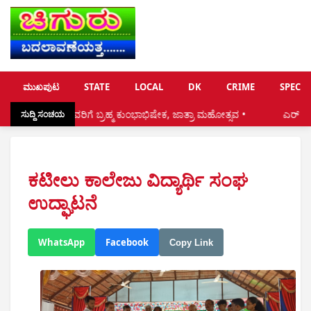
ಮುಖಪುಟ
STATE
LOCAL
DK
CRIME
SPECIA
ರೀ ದೇವರಿಗೆ ಬ್ರಹ್ಮ ಕುಂಭಾಭಿಷೇಕ, ಜಾತ್ರಾ ಮಹೋತ್ಸವ •
ಎರ್ ಪೋರ್ಟ್ ನಿಂದ ಸ್ಥಳೀ
ಸುದ್ದಿ ಸಂಚಯ
ಕಟೀಲು ಕಾಲೇಜು ವಿದ್ಯಾರ್ಥಿ ಸಂಘ
ಉದ್ಘಾಟನೆ
WhatsApp
Facebook
Copy Link