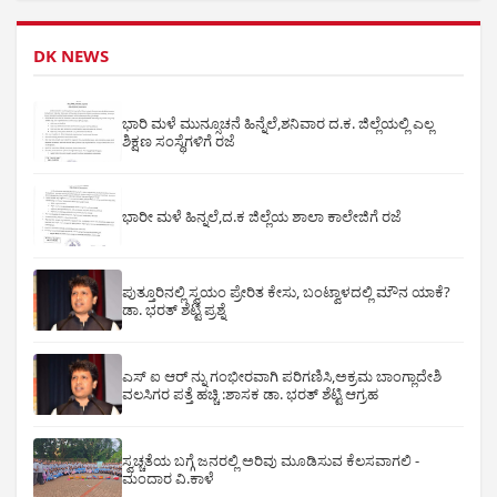
DK NEWS
ಭಾರಿ ಮಳೆ ಮುನ್ಸೂಚನೆ ಹಿನ್ನೆಲೆ,ಶನಿವಾರ ದ.ಕ. ಜಿಲ್ಲೆಯಲ್ಲಿ ಎಲ್ಲ
ಶಿಕ್ಷಣ ಸಂಸ್ಥೆಗಳಿಗೆ ರಜೆ
ಭಾರೀ ಮಳೆ ಹಿನ್ನಲೆ,ದ.ಕ ಜಿಲ್ಲೆಯ ಶಾಲಾ ಕಾಲೇಜಿಗೆ ರಜೆ
ಪುತ್ತೂರಿನಲ್ಲಿ ಸ್ವಯಂ ಪ್ರೇರಿತ ಕೇಸು, ಬಂಟ್ವಾಳದಲ್ಲಿ ಮೌನ ಯಾಕೆ?
ಡಾ. ಭರತ್ ಶೆಟ್ಟಿ ಪ್ರಶ್ನೆ
ಎಸ್ ಐ ಆರ್ ನ್ನು ಗಂಭೀರವಾಗಿ ಪರಿಗಣಿಸಿ,ಅಕ್ರಮ ಬಾಂಗ್ಲಾದೇಶಿ
ವಲಸಿಗರ ಪತ್ತೆ ಹಚ್ಚಿ :ಶಾಸಕ ಡಾ. ಭರತ್ ಶೆಟ್ಟಿ ಆಗ್ರಹ
ಸ್ವಚ್ಚತೆಯ ಬಗ್ಗೆ ಜನರಲ್ಲಿ ಅರಿವು ಮೂಡಿಸುವ ಕೆಲಸವಾಗಲಿ -
ಮಂದಾರ ವಿ.ಕಾಳೆ