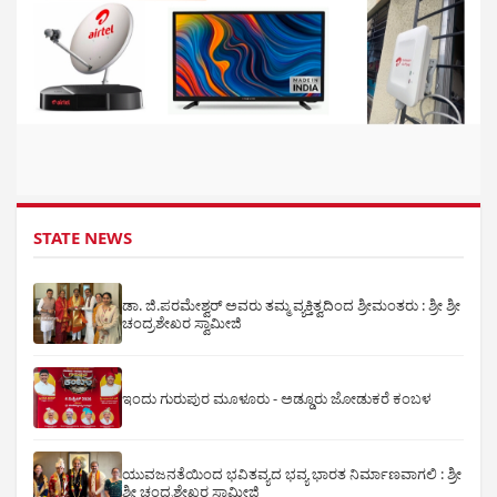
STATE NEWS
ಡಾ. ಜಿ.ಪರಮೇಶ್ವರ್ ಅವರು ತಮ್ಮ ವ್ಯಕ್ತಿತ್ವದಿಂದ ಶ್ರೀಮಂತರು : ಶ್ರೀ ಶ್ರೀ
ಚಂದ್ರಶೇಖರ ಸ್ವಾಮೀಜಿ
ಇಂದು ಗುರುಪುರ ಮೂಳೂರು - ಅಡ್ಡೂರು ಜೋಡುಕರೆ ಕಂಬಳ
ಯುವಜನತೆಯಿಂದ ಭವಿತವ್ಯದ ಭವ್ಯ ಭಾರತ ನಿರ್ಮಾಣವಾಗಲಿ : ಶ್ರೀ
ಶ್ರೀ ಚಂದ್ರಶೇಖರ ಸ್ವಾಮೀಜಿ