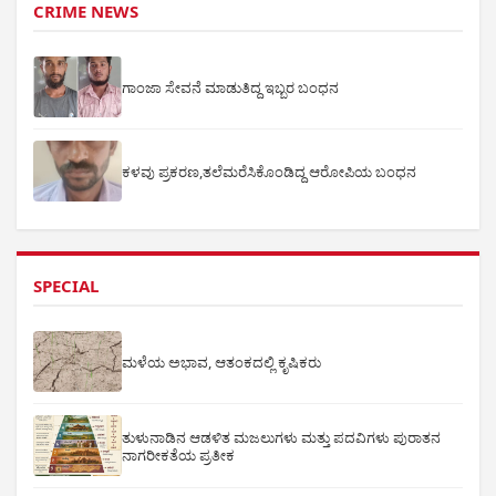
CRIME NEWS
ಗಾಂಜಾ ಸೇವನೆ ಮಾಡುತಿದ್ದ ಇಬ್ಬರ ಬಂಧನ
ಕಳವು ಪ್ರಕರಣ,ತಲೆಮರೆಸಿಕೊಂಡಿದ್ದ ಆರೋಪಿಯ ಬಂಧನ
SPECIAL
ಮಳೆಯ ಅಭಾವ, ಆತಂಕದಲ್ಲಿ ಕೃಷಿಕರು
ತುಳುನಾಡಿನ ಆಡಳಿತ ಮಜಲುಗಳು ಮತ್ತು ಪದವಿಗಳು ಪುರಾತನ
ನಾಗರೀಕತೆಯ ಪ್ರತೀಕ