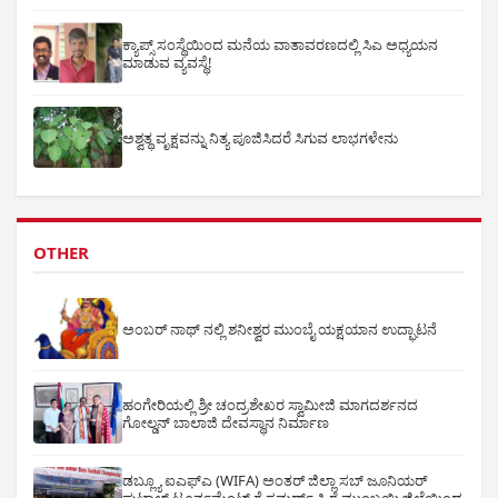
ಕ್ಯಾಪ್ಸ್ ಸಂಸ್ಥೆಯಿಂದ ಮನೆಯ ವಾತಾವರಣದಲ್ಲಿ ಸಿಎ ಅಧ್ಯಯನ
ಮಾಡುವ ವ್ಯವಸ್ಥೆ!
ಅಶ್ವತ್ಥ ವೃಕ್ಷವನ್ನು ನಿತ್ಯ ಪೂಜಿಸಿದರೆ ಸಿಗುವ ಲಾಭಗಳೇನು
OTHER
ಅಂಬರ್ ನಾಥ್ ನಲ್ಲಿ ಶನೀಶ್ವರ ಮುಂಬೈ ಯಕ್ಷಯಾನ ಉದ್ಘಾಟನೆ
ಹಂಗೇರಿಯಲ್ಲಿ ಶ್ರೀ ಚಂದ್ರಶೇಖರ ಸ್ವಾಮೀಜಿ ಮಾಗದರ್ಶನದ
ಗೋಲ್ಡನ್ ಬಾಲಾಜಿ ದೇವಸ್ಥಾನ ನಿರ್ಮಾಣ
ಡಬ್ಲ್ಯೂ ಐಎಫ್ಎ (WIFA) ಅಂತರ್ ಜಿಲ್ಲಾ ಸಬ್ ಜೂನಿಯರ್
ಫುಟ್ಬಾಲ್ ಟೂರ್ನಮೆಂಟ್ ಗೆ ಸಮರ್ಥ್ ಸಿ ರೈ ಮುಂಬಯಿ ಜಿಲ್ಲೆಯಿಂದ