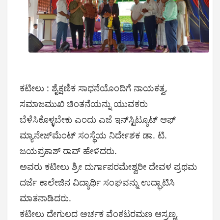
ಕಟೀಲು : ಶೈಕ್ಷಣಿಕ ಸಾಧನೆಯೊಂದಿಗೆ ನಾಯಕತ್ವ,
ಸಮಾಜಮುಖಿ ಚಿಂತನೆಯನ್ನು ಯುವಕರು
ಬೆಳೆಸಿಕೊಳ್ಳಬೇಕು ಎಂದು ಎಜೆ ಇನ್‌ಸ್ಟಿಟ್ಯೂಟ್ ಆಫ್
ಮ್ಯಾನೇಜ್‌ಮೆಂಟ್ ಸಂಸ್ಥೆಯ ನಿರ್ದೇಶಕ ಡಾ. ಟಿ.
ಜಯಪ್ರಕಾಶ್ ರಾವ್ ಹೇಳಿದರು.
ಅವರು ಕಟೀಲು ಶ್ರೀ ದುರ್ಗಾಪರಮೇಶ್ವರೀ ದೇವಳ ಪ್ರಥಮ
ದರ್ಜೆ ಕಾಲೇಜಿನ ವಿದ್ಯಾರ್ಥಿ ಸಂಘವನ್ನು ಉದ್ಘಾಟಿಸಿ
ಮಾತನಾಡಿದರು.
ಕಟೀಲು ದೇಗುಲದ ಅರ್ಚಕ ವೆಂಕಟರಮಣ ಆಸ್ರಣ್ಣ,