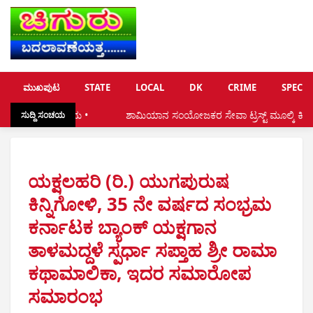
ಮುಖಪುಟ
STATE
LOCAL
DK
CRIME
SPECIA
ಶಾಮಿಯಾನ ಸಂಯೋಜಕರ ಸೇವಾ ಟ್ರಸ್ಟ್ ಮೂಲ್ಕಿ ಕಿನ್ನಿಗೋಳಿ (ರಿ ) ಇದರ 18ನೇ 
ಸುದ್ದಿ ಸಂಚಯ
ಯಕ್ಷಲಹರಿ (ರಿ.) ಯುಗಪುರುಷ
ಕಿನ್ನಿಗೋಳಿ, 35 ನೇ ವರ್ಷದ ಸಂಭ್ರಮ
ಕರ್ನಾಟಕ ಬ್ಯಾಂಕ್ ಯಕ್ಷಗಾನ
ತಾಳಮದ್ದಳೆ ಸ್ಪರ್ಧಾ ಸಪ್ತಾಹ ಶ್ರೀ ರಾಮಾ
ಕಥಾಮಾಲಿಕಾ, ಇದರ ಸಮಾರೋಪ
ಸಮಾರಂಭ