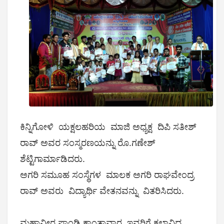
ಕಿನ್ನಿಗೋಳಿ ಯಕ್ಷಲಹರಿಯ ಮಾಜಿ ಅಧ್ಯಕ್ಷ ದಿಪಿ ಸತೀಶ್
ರಾವ್ ಅವರ ಸಂಸ್ಮರಣಯನ್ನು ರೊ.ಗಣೇಶ್
ಶೆಟ್ಟಿಗಾರ್ಮಾಡಿದರು.
ಅಗರಿ ಸಮೂಹ ಸಂಸ್ಥೆಗಳ ಮಾಲಕ ಅಗರಿ ರಾಘವೇಂದ್ರ
ರಾವ್ ಅವರು ವಿದ್ಯಾರ್ಥಿ ವೇತನವನ್ನು ವಿತರಿಸಿದರು.
ಮಹಾವೀರ ಪಾಂಡಿ ಕಾಂತಾವಾರ, ಇವರಿಗೆ ಕಲಾವಿದ