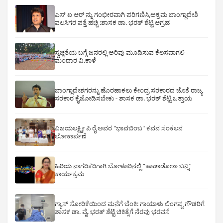
ಎಸ್ ಐ ಆರ್ ನ್ನು ಗಂಭೀರವಾಗಿ ಪರಿಗಣಿಸಿ,ಅಕ್ರಮ ಬಾಂಗ್ಲಾದೇಶಿ
ವಲಸಿಗರ ಪತ್ತೆ ಹಚ್ಚಿ :ಶಾಸಕ ಡಾ. ಭರತ್ ಶೆಟ್ಟಿ ಆಗ್ರಹ
ಸ್ವಚ್ಚತೆಯ ಬಗ್ಗೆ ಜನರಲ್ಲಿ ಅರಿವು ಮೂಡಿಸುವ ಕೆಲಸವಾಗಲಿ -
ಮಂದಾರ ವಿ.ಕಾಳೆ
ಬಾಂಗ್ಲಾದೇಶಗರನ್ನು ಹೊರಹಾಕಲು ಕೇಂದ್ರ ಸರಕಾರದ ಜೊತೆ ರಾಜ್ಯ
ಸರಕಾರ ಕೈಜೋಡಿಸಬೇಕು - ಶಾಸಕ ಡಾ. ಭರತ್ ಶೆಟ್ಟಿ ಒತ್ತಾಯ
ವಿಜಯಲಕ್ಷ್ಮೀ ಪಿ ರೈ ಅವರ "ಭಾವಬಿಂಬ" ಕವನ ಸಂಕಲನ
ಲೋಕಾರ್ಪಣೆ
ಹಿರಿಯ ನಾಗರಿಕರಿಗಾಗಿ ಬೋಳೂರಿನಲ್ಲಿ “ಹಾಡಾಡೋಣ ಬನ್ನಿ”
ಕಾರ್ಯಕ್ರಮ
ಗ್ಯಾಸ್ ಸೋರಿಕೆಯಿಂದ ಮನೆಗೆ ಬೆಂಕಿ: ಗಾಯಾಳು ಲಿಂಗಪ್ಪ ಗೌಡರಿಗೆ
ಶಾಸಕ ಡಾ. ವೈ. ಭರತ್ ಶೆಟ್ಟಿ ಚಿಕಿತ್ಸೆಗೆ ನೆರವು ಭರವಸೆ