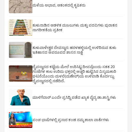
ಮಳೆಯ ಅಭಾವ, ಆತಂಕದಲ್ಲಿ ಕೃಷಿಕರು
ತುಳುನಾಡಿನ ಆಡಳಿತ ಮಜಲುಗಳು ಮತ್ತು ಪದವಿಗಳು ಪುರಾತನ
ನಾಗರೀಕತೆಯ ಪ್ರತೀಕ
ತುಳುವಾಳೇಶ್ವರ ದೇವಸ್ಥಾನ: ಹರಳಹಳ್ಳಿಯಲ್ಲಿ ಉಳಿದಿರುವ ತುಳು
ಇತಿಹಾಸದ ಅಪರೂಪದ ಶಾಸನ ಸಾಕ್ಷಿ
ದೈವಸ್ಥಾನದ ಕಟ್ಟೆಯ ಮೇಲೆ ಉರಿಸಿಟ್ಟ ದೀಪವೊಂದು ಸತತ 20
ಗಂಟೆಗಳ ಕಾಲ ಉರಿದು ಭಕ್ತರಲ್ಲಿ ಅಚ್ಚರಿ ಹುಟ್ಟಿಸಿದ ವಿಸ್ಮಯಕಾರಿ
ಘಟನೆಯೊಂದು ಮಳಲಿ(ಮಣೇಲ್)ಯ ಉಳಿಪಾಡಿ ಕೊರ್ದಬ್ಬು
ದೈವಸ್ಥಾನದಲ್ಲಿ ನಡೆದಿದೆ.
ಮಾಳಿಗೆದಾರ್ ಎಂದೇ ಪ್ರಸಿದ್ದಿ ಪಡೆದ ಖ್ಯಾತ ವೈದ್ಯ ಡಾ.ಶಾಸ್ತ್ರಿಗಳು
ಪಂಚ ಭಾಷೆಗಳಲ್ಲಿ ಪ್ರಸಾರ ಕಂಡ ನಮ್ಮ ಶಾಲಾ ವಾರ್ತೆಗಳು