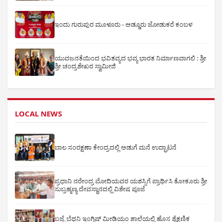
ಇಂದು ಗುರುಪುರ ಮೂಳೂರು - ಅಡ್ಡೂರು ಜೋಡುಕರೆ ಕಂಬಳ
ಯುವಜನತೆಯಿಂದ ಭವಿತವ್ಯದ ಭವ್ಯ ಭಾರತ ನಿರ್ಮಾಣವಾಗಲಿ : ಶ್ರೀ
ಶ್ರೀ ಚಂದ್ರಶೇಖರ ಸ್ವಾಮೀಜಿ
LOCAL NEWS
ಬಾಲ ಸಂರಕ್ಷಣಾ ಕೇಂದ್ರದಲ್ಲಿ ಅಡುಗೆ ಮನೆ ಉದ್ಘಾಟನೆ
ಪ್ರಧಾನಿ ನರೇಂದ್ರ ಮೋದಿಯವರ ಯಶಸ್ಸಿಗೆ ಪ್ರಾರ್ಥಿಸಿ ತೋಕೂರು ಶ್ರೀ
ಸುಬ್ರಹ್ಮಣ್ಯ ದೇವಸ್ಥಾನದಲ್ಲಿ ವಿಶೇಷ ಪೂಜೆ
ಬಜ್ಪೆ ಬೆಥನಿ ಇಂಗ್ಲಿಷ್ ಮೀಡಿಯಂ ಶಾಲೆಯಲ್ಲಿ ಹೊಸ ಶೈಕ್ಷಣಿಕ