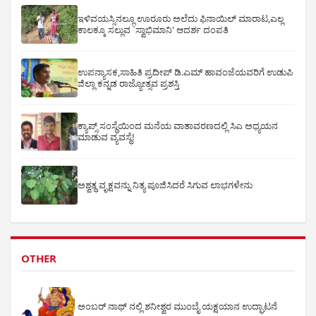
ಇಳಿವಯಸ್ಸಿನಲ್ಲೂ ಊರೂರು ಅಲೆದು ಫಿನಾಯಿಲ್ ಮಾರಾಟ,ಎಲ್ಲ
ಕಾಲಕ್ಕೂ ಸಲ್ಲುವ `ಸ್ವಾಭಿಮಾನಿ' ಆದರ್ಶ ದಂಪತಿ
ಉಪನ್ಯಾಸಕ,ಸಾಹಿತಿ ಪ್ರದೀಪ್ ಡಿ.ಎಮ್ ಹಾವಂಜೆಯವರಿಗೆ ಉಡುಪಿ
ಜಿಲ್ಲಾ ಕನ್ನಡ ರಾಜ್ಯೋತ್ಸವ ಪ್ರಶಸ್ತಿ
ಕ್ಯಾಪ್ಸ್ ಸಂಸ್ಥೆಯಿಂದ ಮನೆಯ ವಾತಾವರಣದಲ್ಲಿ ಸಿಎ ಅಧ್ಯಯನ
ಮಾಡುವ ವ್ಯವಸ್ಥೆ!
ಅಶ್ವತ್ಥ ವೃಕ್ಷವನ್ನು ನಿತ್ಯ ಪೂಜಿಸಿದರೆ ಸಿಗುವ ಲಾಭಗಳೇನು
OTHER
ಅಂಬರ್ ನಾಥ್ ನಲ್ಲಿ ಶನೀಶ್ವರ ಮುಂಬೈ ಯಕ್ಷಯಾನ ಉದ್ಘಾಟನೆ