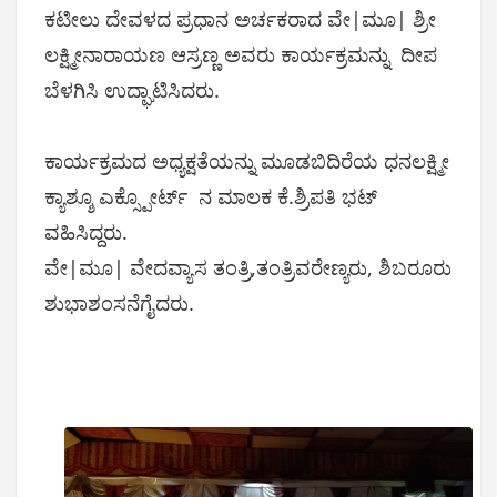
ಕಟೀಲು ದೇವಳದ ಪ್ರಧಾನ ಅರ್ಚಕರಾದ ವೇ|ಮೂ| ಶ್ರೀ
ಲಕ್ಷ್ಮೀನಾರಾಯಣ ಆಸ್ರಣ್ಣ ಅವರು ಕಾರ್ಯಕ್ರಮನ್ನು ದೀಪ
ಬೆಳಗಿಸಿ ಉದ್ಘಾಟಿಸಿದರು.
ಕಾರ್ಯಕ್ರಮದ ಅಧ್ಯಕ್ಷತೆಯನ್ನು ಮೂಡಬಿದಿರೆಯ ಧನಲಕ್ಷ್ಮೀ
ಕ್ಯಾಶ್ಶೂ ಎಕ್ಸ್ಪೋರ್ಟ್ ನ ಮಾಲಕ ಕೆ.ಶ್ರಿಪತಿ ಭಟ್
ವಹಿಸಿದ್ದರು.
ವೇ|ಮೂ| ವೇದವ್ಯಾಸ ತಂತ್ರಿ,ತಂತ್ರಿವರೇಣ್ಯರು, ಶಿಬರೂರು
ಶುಭಾಶಂಸನೆಗೈದರು.