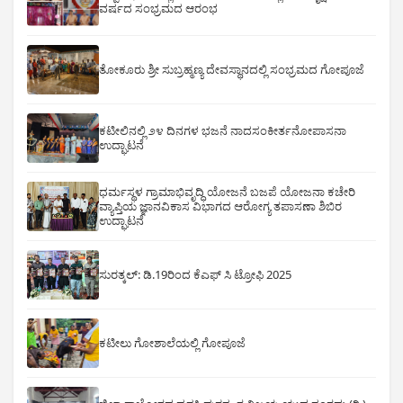
ವರ್ಷದ ಸಂಭ್ರಮದ ಆರಂಭ
ತೋಕೂರು ಶ್ರೀ ಸುಬ್ರಹ್ಮಣ್ಯ ದೇವಸ್ಥಾನದಲ್ಲಿ ಸಂಭ್ರಮದ ಗೋಪೂಜೆ
ಕಟೀಲಿನಲ್ಲಿ ೨೪ ದಿನಗಳ ಭಜನೆ ನಾದಸಂಕೀರ್ತನೋಪಾಸನಾ
ಉದ್ಘಾಟನೆ
ಧರ್ಮಸ್ಥಳ ಗ್ರಾಮಾಭಿವೃದ್ಧಿ ಯೋಜನೆ ಬಜಪೆ ಯೋಜನಾ ಕಚೇರಿ
ವ್ಯಾಪ್ತಿಯ ಜ್ಞಾನವಿಕಾಸ ವಿಭಾಗದ ಆರೋಗ್ಯ ತಪಾಸಣಾ ಶಿಬಿರ
ಉದ್ಘಾಟನೆ
ಸುರತ್ಕಲ್: ಡಿ‌.19ರಿಂದ ಕೆಎಫ್ ಸಿ ಟ್ರೋಫಿ 2025
ಕಟೀಲು ಗೋಶಾಲೆಯಲ್ಲಿ ಗೋಪೂಜೆ