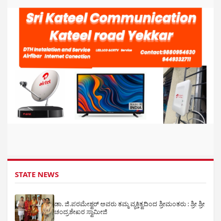
STATE NEWS
ಡಾ. ಜಿ.ಪರಮೇಶ್ವರ್ ಅವರು ತಮ್ಮ ವ್ಯಕ್ತಿತ್ವದಿಂದ ಶ್ರೀಮಂತರು : ಶ್ರೀ ಶ್ರೀ
ಚಂದ್ರಶೇಖರ ಸ್ವಾಮೀಜಿ