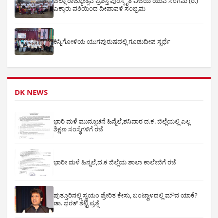
ಜಿಲ್ಲಾ ರಾಜ್ಯೋತ್ಸವ ಪ್ರಶಸ್ತಿ ಪುರಸ್ಕೃತ ವಿಜಯ ಯುವ ಸಂಗಮ (ರಿ.)
ಎಕ್ಕಾರು ವತಿಯಿಂದ ದೀಪಾವಳಿ ಸಂಭ್ರಮ
ಕಿನ್ನಿಗೋಳಿಯ ಯುಗಪುರುಷದಲ್ಲಿ ಗೂಡುದೀಪ ಸ್ಪರ್ಧೆ
DK NEWS
ಭಾರಿ ಮಳೆ ಮುನ್ಸೂಚನೆ ಹಿನ್ನೆಲೆ,ಶನಿವಾರ ದ.ಕ. ಜಿಲ್ಲೆಯಲ್ಲಿ ಎಲ್ಲ
ಶಿಕ್ಷಣ ಸಂಸ್ಥೆಗಳಿಗೆ ರಜೆ
ಭಾರೀ ಮಳೆ ಹಿನ್ನಲೆ,ದ.ಕ ಜಿಲ್ಲೆಯ ಶಾಲಾ ಕಾಲೇಜಿಗೆ ರಜೆ
ಪುತ್ತೂರಿನಲ್ಲಿ ಸ್ವಯಂ ಪ್ರೇರಿತ ಕೇಸು, ಬಂಟ್ವಾಳದಲ್ಲಿ ಮೌನ ಯಾಕೆ?
ಡಾ. ಭರತ್ ಶೆಟ್ಟಿ ಪ್ರಶ್ನೆ