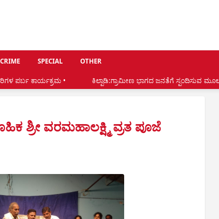
CRIME
SPECIAL
OTHER
ಕ್ರಮ •
ಕಿಲ್ಪಾಡಿ:ಗ್ರಾಮೀಣ ಭಾಗದ ಜನತೆಗೆ ಸ್ಪಂದಿಸುವ ಮೂಲಕ ನಿಷ್ಠಾವಂತ ಅಭಿವೃ
ಕ ಶ್ರೀ ವರಮಹಾಲಕ್ಷ್ಮಿ ವ್ರತ ಪೂಜೆ