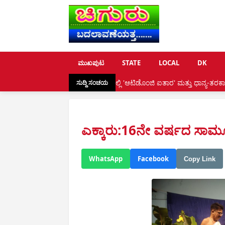
ಮುಖಪುಟ
STATE
LOCAL
DK
ಡಿ ದೇವಾಡಿಗ ಭವನದಲ್ಲಿ 'ಆಟಿಡೊಂಜಿ ಐತಾರ' ಮತ್ತು ಧಾನ್ಯ-ತರಕಾರಿಗಳ ಪರ್ಬ ಕಾರ್ಯ
ಸುದ್ದಿ ಸಂಚಯ
ಎಕ್ಕಾರು:16ನೇ ವರ್ಷದ ಸಾಮೂಹಿ
WhatsApp
Facebook
Copy Link