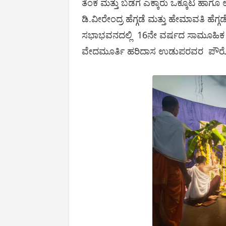
ತೆಂಕ ಮತ್ತು ಬಡಗ ಎಕ್ಕಾರು ಒಕ್ಕೂಟ ಹಾಗೂ
ಡಿ.ವೀರೇಂದ್ರ ಹೆಗ್ಗಡೆ ಮತ್ತು ಹೇಮಾವತಿ ಹೆಗ
ಸಭಾಭವನದಲ್ಲಿ 16ನೇ ವರ್ಷದ ಸಾಮೂಹಿಕ ಶ್ರೀ
ವೇದಮೂರ್ತಿ ಹರಿದಾಸ ಉಡುಪರವರ ಪೌರೋಹಿ