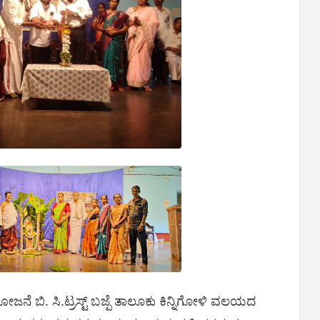
ಿ ಯೋಜನೆ ಬಿ. ಸಿ.ಟ್ರಸ್ಟ್ ಬಜ್ಪೆ ತಾಲೂಕು ಕಿನ್ನಿಗೋಳಿ ವಲಯದ