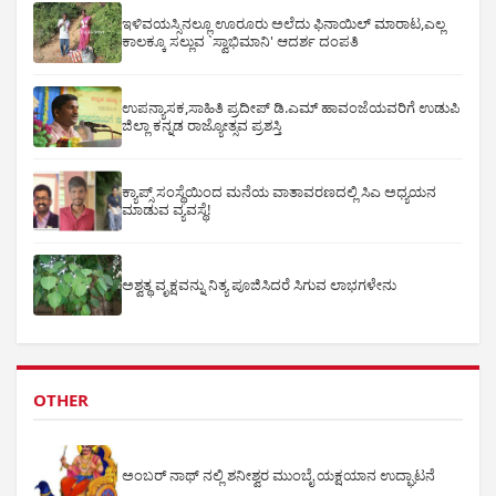
ಇಳಿವಯಸ್ಸಿನಲ್ಲೂ ಊರೂರು ಅಲೆದು ಫಿನಾಯಿಲ್ ಮಾರಾಟ,ಎಲ್ಲ
ಕಾಲಕ್ಕೂ ಸಲ್ಲುವ `ಸ್ವಾಭಿಮಾನಿ' ಆದರ್ಶ ದಂಪತಿ
ಉಪನ್ಯಾಸಕ,ಸಾಹಿತಿ ಪ್ರದೀಪ್ ಡಿ.ಎಮ್ ಹಾವಂಜೆಯವರಿಗೆ ಉಡುಪಿ
ಜಿಲ್ಲಾ ಕನ್ನಡ ರಾಜ್ಯೋತ್ಸವ ಪ್ರಶಸ್ತಿ
ಕ್ಯಾಪ್ಸ್ ಸಂಸ್ಥೆಯಿಂದ ಮನೆಯ ವಾತಾವರಣದಲ್ಲಿ ಸಿಎ ಅಧ್ಯಯನ
ಮಾಡುವ ವ್ಯವಸ್ಥೆ!
ಅಶ್ವತ್ಥ ವೃಕ್ಷವನ್ನು ನಿತ್ಯ ಪೂಜಿಸಿದರೆ ಸಿಗುವ ಲಾಭಗಳೇನು
OTHER
ಅಂಬರ್ ನಾಥ್ ನಲ್ಲಿ ಶನೀಶ್ವರ ಮುಂಬೈ ಯಕ್ಷಯಾನ ಉದ್ಘಾಟನೆ