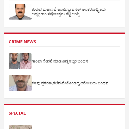
ತುಳುವ ಮಹಾಸಭೆ ಇಂಟರ್ನ್ಯಾಷನಲ್ ಅಂತರರಾಷ್ಟ್ರೀಯ
ಅಧ್ಯಕ್ಷರಾಗಿ ಸರ್ವೋತ್ತಮ ಶೆಟ್ಟಿ ಆಯ್ಕೆ
CRIME NEWS
ಗಾಂಜಾ ಸೇವನೆ ಮಾಡುತಿದ್ದ ಇಬ್ಬರ ಬಂಧನ
ಕಳವು ಪ್ರಕರಣ,ತಲೆಮರೆಸಿಕೊಂಡಿದ್ದ ಆರೋಪಿಯ ಬಂಧನ
SPECIAL