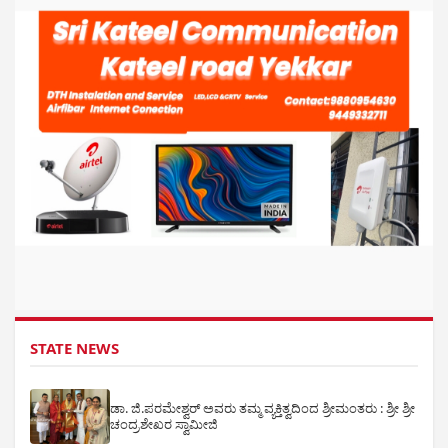
STATE NEWS
ಡಾ. ಜಿ.ಪರಮೇಶ್ವರ್ ಅವರು ತಮ್ಮ ವ್ಯಕ್ತಿತ್ವದಿಂದ ಶ್ರೀಮಂತರು : ಶ್ರೀ ಶ್ರೀ
ಚಂದ್ರಶೇಖರ ಸ್ವಾಮೀಜಿ