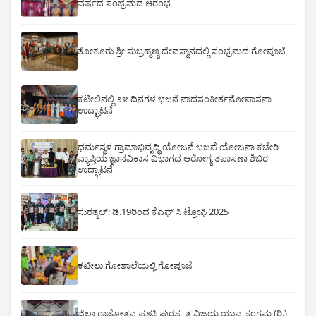
ವರ್ಷದ ಸಂಭ್ರಮದ ಆರಂಭ
ತೋಕೂರು ಶ್ರೀ ಸುಬ್ರಹ್ಮಣ್ಯ ದೇವಸ್ಥಾನದಲ್ಲಿ ಸಂಭ್ರಮದ ಗೋಪೂಜೆ
ಕಟೀಲಿನಲ್ಲಿ ೨೪ ದಿನಗಳ ಭಜನೆ ನಾದಸಂಕೀರ್ತನೋಪಾಸನಾ
ಉದ್ಘಾಟನೆ
ಧರ್ಮಸ್ಥಳ ಗ್ರಾಮಾಭಿವೃದ್ಧಿ ಯೋಜನೆ ಬಜಪೆ ಯೋಜನಾ ಕಚೇರಿ
ವ್ಯಾಪ್ತಿಯ ಜ್ಞಾನವಿಕಾಸ ವಿಭಾಗದ ಆರೋಗ್ಯ ತಪಾಸಣಾ ಶಿಬಿರ
ಉದ್ಘಾಟನೆ
ಸುರತ್ಕಲ್: ಡಿ‌.19ರಿಂದ ಕೆಎಫ್ ಸಿ ಟ್ರೋಫಿ 2025
ಕಟೀಲು ಗೋಶಾಲೆಯಲ್ಲಿ ಗೋಪೂಜೆ
ಜಿಲ್ಲಾ ರಾಜ್ಯೋತ್ಸವ ಪ್ರಶಸ್ತಿ ಪುರಸ್ಕೃತ ವಿಜಯ ಯುವ ಸಂಗಮ (ರಿ.)