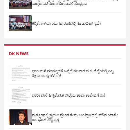
ಎಕ್ಕಾರು ವತಿಯಿಂದ ದೀಪಾವಳಿ ಸಂಭ್ರಮ
ಕಿನ್ನಿಗೋಳಿಯ ಯುಗಪುರುಷದಲ್ಲಿ ಗೂಡುದೀಪ ಸ್ಪರ್ಧೆ
DK NEWS
ಭಾರಿ ಮಳೆ ಮುನ್ಸೂಚನೆ ಹಿನ್ನೆಲೆ,ಶನಿವಾರ ದ.ಕ. ಜಿಲ್ಲೆಯಲ್ಲಿ ಎಲ್ಲ
ಶಿಕ್ಷಣ ಸಂಸ್ಥೆಗಳಿಗೆ ರಜೆ
ಭಾರೀ ಮಳೆ ಹಿನ್ನಲೆ,ದ.ಕ ಜಿಲ್ಲೆಯ ಶಾಲಾ ಕಾಲೇಜಿಗೆ ರಜೆ
ಪುತ್ತೂರಿನಲ್ಲಿ ಸ್ವಯಂ ಪ್ರೇರಿತ ಕೇಸು, ಬಂಟ್ವಾಳದಲ್ಲಿ ಮೌನ ಯಾಕೆ?
ಡಾ. ಭರತ್ ಶೆಟ್ಟಿ ಪ್ರಶ್ನೆ