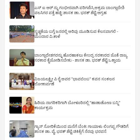
ಎಸ್ ಐ ಆರ್ ನ್ನು ಗಂಭೀರವಾಗಿ ಪರಿಗಣಿಸಿ,ಅಕ್ರಮ ಬಾಂಗ್ಲಾದೇಶಿ
ವಲಸಿಗರ ಪತ್ತೆ ಹಚ್ಚಿ :ಶಾಸಕ ಡಾ. ಭರತ್ ಶೆಟ್ಟಿ ಆಗ್ರಹ
ಸ್ವಚ್ಚತೆಯ ಬಗ್ಗೆ ಜನರಲ್ಲಿ ಅರಿವು ಮೂಡಿಸುವ ಕೆಲಸವಾಗಲಿ -
ಮಂದಾರ ವಿ.ಕಾಳೆ
ಬಾಂಗ್ಲಾದೇಶಗರನ್ನು ಹೊರಹಾಕಲು ಕೇಂದ್ರ ಸರಕಾರದ ಜೊತೆ ರಾಜ್ಯ
ಸರಕಾರ ಕೈಜೋಡಿಸಬೇಕು - ಶಾಸಕ ಡಾ. ಭರತ್ ಶೆಟ್ಟಿ ಒತ್ತಾಯ
ವಿಜಯಲಕ್ಷ್ಮೀ ಪಿ ರೈ ಅವರ "ಭಾವಬಿಂಬ" ಕವನ ಸಂಕಲನ
ಲೋಕಾರ್ಪಣೆ
ಹಿರಿಯ ನಾಗರಿಕರಿಗಾಗಿ ಬೋಳೂರಿನಲ್ಲಿ “ಹಾಡಾಡೋಣ ಬನ್ನಿ”
ಕಾರ್ಯಕ್ರಮ
ಗ್ಯಾಸ್ ಸೋರಿಕೆಯಿಂದ ಮನೆಗೆ ಬೆಂಕಿ: ಗಾಯಾಳು ಲಿಂಗಪ್ಪ ಗೌಡರಿಗೆ
ಶಾಸಕ ಡಾ. ವೈ. ಭರತ್ ಶೆಟ್ಟಿ ಚಿಕಿತ್ಸೆಗೆ ನೆರವು ಭರವಸೆ