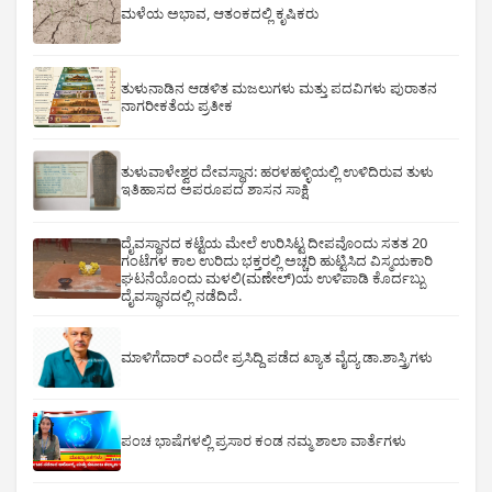
ಮಳೆಯ ಅಭಾವ, ಆತಂಕದಲ್ಲಿ ಕೃಷಿಕರು
ತುಳುನಾಡಿನ ಆಡಳಿತ ಮಜಲುಗಳು ಮತ್ತು ಪದವಿಗಳು ಪುರಾತನ
ನಾಗರೀಕತೆಯ ಪ್ರತೀಕ
ತುಳುವಾಳೇಶ್ವರ ದೇವಸ್ಥಾನ: ಹರಳಹಳ್ಳಿಯಲ್ಲಿ ಉಳಿದಿರುವ ತುಳು
ಇತಿಹಾಸದ ಅಪರೂಪದ ಶಾಸನ ಸಾಕ್ಷಿ
ದೈವಸ್ಥಾನದ ಕಟ್ಟೆಯ ಮೇಲೆ ಉರಿಸಿಟ್ಟ ದೀಪವೊಂದು ಸತತ 20
ಗಂಟೆಗಳ ಕಾಲ ಉರಿದು ಭಕ್ತರಲ್ಲಿ ಅಚ್ಚರಿ ಹುಟ್ಟಿಸಿದ ವಿಸ್ಮಯಕಾರಿ
ಘಟನೆಯೊಂದು ಮಳಲಿ(ಮಣೇಲ್)ಯ ಉಳಿಪಾಡಿ ಕೊರ್ದಬ್ಬು
ದೈವಸ್ಥಾನದಲ್ಲಿ ನಡೆದಿದೆ.
ಮಾಳಿಗೆದಾರ್ ಎಂದೇ ಪ್ರಸಿದ್ದಿ ಪಡೆದ ಖ್ಯಾತ ವೈದ್ಯ ಡಾ.ಶಾಸ್ತ್ರಿಗಳು
ಪಂಚ ಭಾಷೆಗಳಲ್ಲಿ ಪ್ರಸಾರ ಕಂಡ ನಮ್ಮ ಶಾಲಾ ವಾರ್ತೆಗಳು