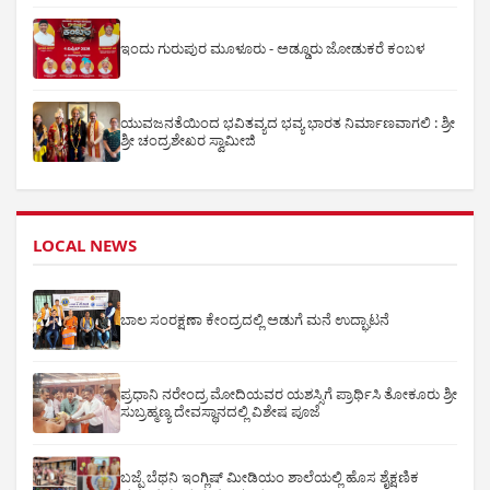
ಇಂದು ಗುರುಪುರ ಮೂಳೂರು - ಅಡ್ಡೂರು ಜೋಡುಕರೆ ಕಂಬಳ
ಯುವಜನತೆಯಿಂದ ಭವಿತವ್ಯದ ಭವ್ಯ ಭಾರತ ನಿರ್ಮಾಣವಾಗಲಿ : ಶ್ರೀ
ಶ್ರೀ ಚಂದ್ರಶೇಖರ ಸ್ವಾಮೀಜಿ
LOCAL NEWS
ಬಾಲ ಸಂರಕ್ಷಣಾ ಕೇಂದ್ರದಲ್ಲಿ ಅಡುಗೆ ಮನೆ ಉದ್ಘಾಟನೆ
ಪ್ರಧಾನಿ ನರೇಂದ್ರ ಮೋದಿಯವರ ಯಶಸ್ಸಿಗೆ ಪ್ರಾರ್ಥಿಸಿ ತೋಕೂರು ಶ್ರೀ
ಸುಬ್ರಹ್ಮಣ್ಯ ದೇವಸ್ಥಾನದಲ್ಲಿ ವಿಶೇಷ ಪೂಜೆ
ಬಜ್ಪೆ ಬೆಥನಿ ಇಂಗ್ಲಿಷ್ ಮೀಡಿಯಂ ಶಾಲೆಯಲ್ಲಿ ಹೊಸ ಶೈಕ್ಷಣಿಕ