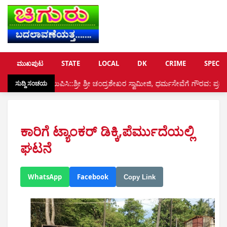
ಮುಖಪುಟ
STATE
LOCAL
DK
CRIME
SPECIA
ಪಿಸಿ::ಶ್ರೀ ಶ್ರೀ ಚಂದ್ರಶೇಖರ ಸ್ವಾಮೀಜಿ, ಧರ್ಮಸೇವೆಗೆ ಗೌರವ: ಪ್ರದ್ಯುಮ್ನ ರಾವ್ ಶಿಬರೂರು
ಸುದ್ದಿ ಸಂಚಯ
ಕಾರಿಗೆ ಟ್ಯಾಂಕರ್ ಡಿಕ್ಕಿ,ಪೆರ್ಮುದೆಯಲ್ಲಿ
ಘಟನೆ
WhatsApp
Facebook
Copy Link