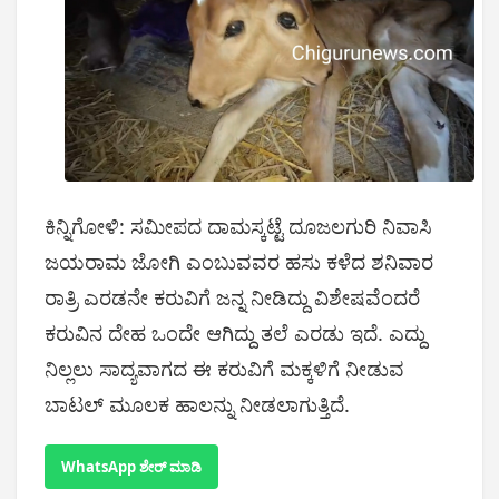
ಕಿನ್ನಿಗೋಳಿ: ಸಮೀಪದ ದಾಮಸ್ಕಟ್ಟೆ ದೂಜಲಗುರಿ ನಿವಾಸಿ
ಜಯರಾಮ ಜೋಗಿ ಎಂಬುವವರ ಹಸು ಕಳೆದ ಶನಿವಾರ
ರಾತ್ರಿ ಎರಡನೇ ಕರುವಿಗೆ ಜನ್ನ ನೀಡಿದ್ದು ವಿಶೇಷವೆಂದರೆ
ಕರುವಿನ ದೇಹ ಒಂದೇ ಆಗಿದ್ದು ತಲೆ ಎರಡು ಇದೆ. ಎದ್ದು‌
ನಿಲ್ಲಲು ಸಾದ್ಯವಾಗದ ಈ ಕರುವಿಗೆ ಮಕ್ಕಳಿಗೆ ನೀಡುವ
ಬಾಟಲ್ ಮೂಲಕ ಹಾಲನ್ನು ನೀಡಲಾಗುತ್ತಿದೆ.
WhatsApp ಶೇರ್ ಮಾಡಿ