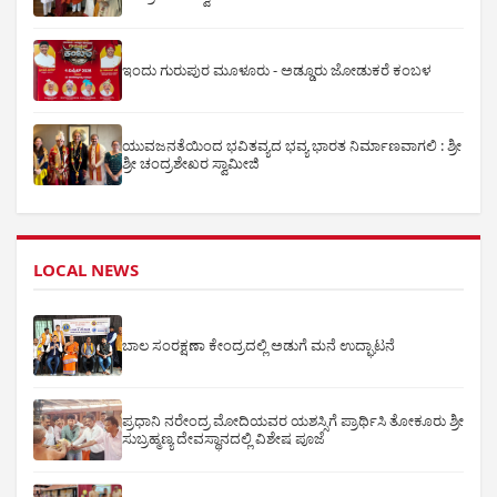
ಇಂದು ಗುರುಪುರ ಮೂಳೂರು - ಅಡ್ಡೂರು ಜೋಡುಕರೆ ಕಂಬಳ
ಯುವಜನತೆಯಿಂದ ಭವಿತವ್ಯದ ಭವ್ಯ ಭಾರತ ನಿರ್ಮಾಣವಾಗಲಿ : ಶ್ರೀ
ಶ್ರೀ ಚಂದ್ರಶೇಖರ ಸ್ವಾಮೀಜಿ
LOCAL NEWS
ಬಾಲ ಸಂರಕ್ಷಣಾ ಕೇಂದ್ರದಲ್ಲಿ ಅಡುಗೆ ಮನೆ ಉದ್ಘಾಟನೆ
ಪ್ರಧಾನಿ ನರೇಂದ್ರ ಮೋದಿಯವರ ಯಶಸ್ಸಿಗೆ ಪ್ರಾರ್ಥಿಸಿ ತೋಕೂರು ಶ್ರೀ
ಸುಬ್ರಹ್ಮಣ್ಯ ದೇವಸ್ಥಾನದಲ್ಲಿ ವಿಶೇಷ ಪೂಜೆ