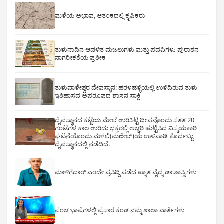
ಮಳೆಯ ಅಭಾವ, ಆತಂಕದಲ್ಲಿ ಕೃಷಿಕರು
ತುಳುನಾಡಿನ ಆಡಳಿತ ಮಜಲುಗಳು ಮತ್ತು ಪದವಿಗಳು ಪುರಾತನ
ನಾಗರೀಕತೆಯ ಪ್ರತೀಕ
ತುಳುವಾಳೇಶ್ವರ ದೇವಸ್ಥಾನ: ಹರಳಹಳ್ಳಿಯಲ್ಲಿ ಉಳಿದಿರುವ ತುಳು
ಇತಿಹಾಸದ ಅಪರೂಪದ ಶಾಸನ ಸಾಕ್ಷಿ
ದೈವಸ್ಥಾನದ ಕಟ್ಟೆಯ ಮೇಲೆ ಉರಿಸಿಟ್ಟ ದೀಪವೊಂದು ಸತತ 20
ಗಂಟೆಗಳ ಕಾಲ ಉರಿದು ಭಕ್ತರಲ್ಲಿ ಅಚ್ಚರಿ ಹುಟ್ಟಿಸಿದ ವಿಸ್ಮಯಕಾರಿ
ಘಟನೆಯೊಂದು ಮಳಲಿ(ಮಣೇಲ್)ಯ ಉಳಿಪಾಡಿ ಕೊರ್ದಬ್ಬು
ದೈವಸ್ಥಾನದಲ್ಲಿ ನಡೆದಿದೆ.
ಮಾಳಿಗೆದಾರ್ ಎಂದೇ ಪ್ರಸಿದ್ದಿ ಪಡೆದ ಖ್ಯಾತ ವೈದ್ಯ ಡಾ.ಶಾಸ್ತ್ರಿಗಳು
ಪಂಚ ಭಾಷೆಗಳಲ್ಲಿ ಪ್ರಸಾರ ಕಂಡ ನಮ್ಮ ಶಾಲಾ ವಾರ್ತೆಗಳು