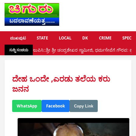
ಮುಖಪುಟ
STATE
LOCAL
DK
CRIME
SPECIA
ತಲುಪಿಸಿ::ಶ್ರೀ ಶ್ರೀ ಚಂದ್ರಶೇಖರ ಸ್ವಾಮೀಜಿ, ಧರ್ಮಸೇವೆಗೆ ಗೌರವ: ಪ್ರದ್ಯುಮ್ನ ರಾವ್ ಶಿಬರ
ಸುದ್ದಿ ಸಂಚಯ
ದೇಹ ಒಂದೇ ,ಎರಡು ತಲೆಯ ಕರು
ಜನನ
WhatsApp
Facebook
Copy Link