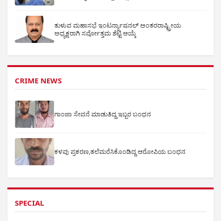
ತುಳುವ ಮಹಾಸಭೆ ಇಂಟರ್ನ್ಯಾಷನಲ್ ಅಂತರರಾಷ್ಟ್ರೀಯ
ಅಧ್ಯಕ್ಷರಾಗಿ ಸರ್ವೋತ್ತಮ ಶೆಟ್ಟಿ ಆಯ್ಕೆ
CRIME NEWS
ಗಾಂಜಾ ಸೇವನೆ ಮಾಡುತಿದ್ದ ಇಬ್ಬರ ಬಂಧನ
ಕಳವು ಪ್ರಕರಣ,ತಲೆಮರೆಸಿಕೊಂಡಿದ್ದ ಆರೋಪಿಯ ಬಂಧನ
SPECIAL