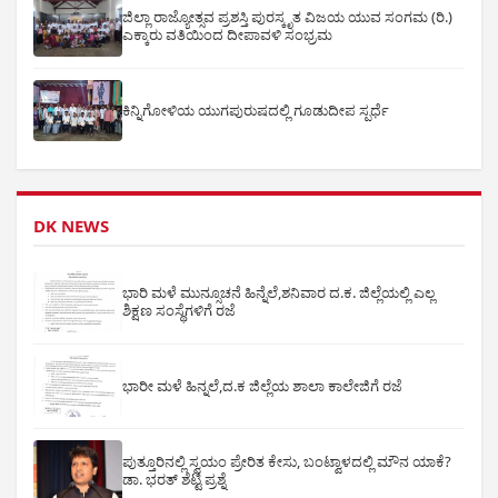
ಜಿಲ್ಲಾ ರಾಜ್ಯೋತ್ಸವ ಪ್ರಶಸ್ತಿ ಪುರಸ್ಕೃತ ವಿಜಯ ಯುವ ಸಂಗಮ (ರಿ.)
ಎಕ್ಕಾರು ವತಿಯಿಂದ ದೀಪಾವಳಿ ಸಂಭ್ರಮ
ಕಿನ್ನಿಗೋಳಿಯ ಯುಗಪುರುಷದಲ್ಲಿ ಗೂಡುದೀಪ ಸ್ಪರ್ಧೆ
DK NEWS
ಭಾರಿ ಮಳೆ ಮುನ್ಸೂಚನೆ ಹಿನ್ನೆಲೆ,ಶನಿವಾರ ದ.ಕ. ಜಿಲ್ಲೆಯಲ್ಲಿ ಎಲ್ಲ
ಶಿಕ್ಷಣ ಸಂಸ್ಥೆಗಳಿಗೆ ರಜೆ
ಭಾರೀ ಮಳೆ ಹಿನ್ನಲೆ,ದ.ಕ ಜಿಲ್ಲೆಯ ಶಾಲಾ ಕಾಲೇಜಿಗೆ ರಜೆ
ಪುತ್ತೂರಿನಲ್ಲಿ ಸ್ವಯಂ ಪ್ರೇರಿತ ಕೇಸು, ಬಂಟ್ವಾಳದಲ್ಲಿ ಮೌನ ಯಾಕೆ?
ಡಾ. ಭರತ್ ಶೆಟ್ಟಿ ಪ್ರಶ್ನೆ