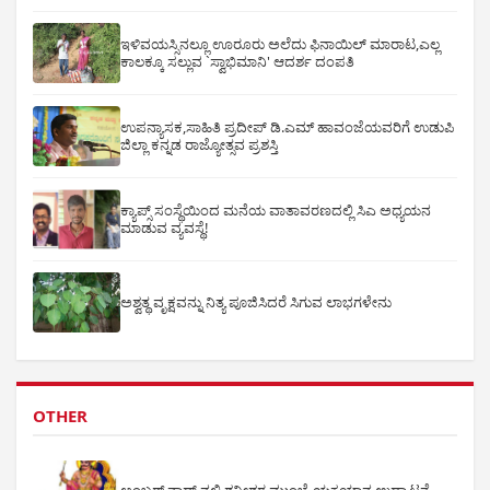
ಇಳಿವಯಸ್ಸಿನಲ್ಲೂ ಊರೂರು ಅಲೆದು ಫಿನಾಯಿಲ್ ಮಾರಾಟ,ಎಲ್ಲ
ಕಾಲಕ್ಕೂ ಸಲ್ಲುವ `ಸ್ವಾಭಿಮಾನಿ' ಆದರ್ಶ ದಂಪತಿ
ಉಪನ್ಯಾಸಕ,ಸಾಹಿತಿ ಪ್ರದೀಪ್ ಡಿ.ಎಮ್ ಹಾವಂಜೆಯವರಿಗೆ ಉಡುಪಿ
ಜಿಲ್ಲಾ ಕನ್ನಡ ರಾಜ್ಯೋತ್ಸವ ಪ್ರಶಸ್ತಿ
ಕ್ಯಾಪ್ಸ್ ಸಂಸ್ಥೆಯಿಂದ ಮನೆಯ ವಾತಾವರಣದಲ್ಲಿ ಸಿಎ ಅಧ್ಯಯನ
ಮಾಡುವ ವ್ಯವಸ್ಥೆ!
ಅಶ್ವತ್ಥ ವೃಕ್ಷವನ್ನು ನಿತ್ಯ ಪೂಜಿಸಿದರೆ ಸಿಗುವ ಲಾಭಗಳೇನು
OTHER