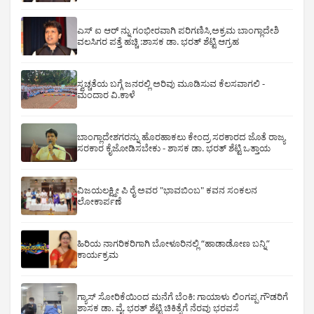
ಎಸ್ ಐ ಆರ್ ನ್ನು ಗಂಭೀರವಾಗಿ ಪರಿಗಣಿಸಿ,ಅಕ್ರಮ ಬಾಂಗ್ಲಾದೇಶಿ
ವಲಸಿಗರ ಪತ್ತೆ ಹಚ್ಚಿ :ಶಾಸಕ ಡಾ. ಭರತ್ ಶೆಟ್ಟಿ ಆಗ್ರಹ
ಸ್ವಚ್ಚತೆಯ ಬಗ್ಗೆ ಜನರಲ್ಲಿ ಅರಿವು ಮೂಡಿಸುವ ಕೆಲಸವಾಗಲಿ -
ಮಂದಾರ ವಿ.ಕಾಳೆ
ಬಾಂಗ್ಲಾದೇಶಗರನ್ನು ಹೊರಹಾಕಲು ಕೇಂದ್ರ ಸರಕಾರದ ಜೊತೆ ರಾಜ್ಯ
ಸರಕಾರ ಕೈಜೋಡಿಸಬೇಕು - ಶಾಸಕ ಡಾ. ಭರತ್ ಶೆಟ್ಟಿ ಒತ್ತಾಯ
ವಿಜಯಲಕ್ಷ್ಮೀ ಪಿ ರೈ ಅವರ "ಭಾವಬಿಂಬ" ಕವನ ಸಂಕಲನ
ಲೋಕಾರ್ಪಣೆ
ಹಿರಿಯ ನಾಗರಿಕರಿಗಾಗಿ ಬೋಳೂರಿನಲ್ಲಿ “ಹಾಡಾಡೋಣ ಬನ್ನಿ”
ಕಾರ್ಯಕ್ರಮ
ಗ್ಯಾಸ್ ಸೋರಿಕೆಯಿಂದ ಮನೆಗೆ ಬೆಂಕಿ: ಗಾಯಾಳು ಲಿಂಗಪ್ಪ ಗೌಡರಿಗೆ
ಶಾಸಕ ಡಾ. ವೈ. ಭರತ್ ಶೆಟ್ಟಿ ಚಿಕಿತ್ಸೆಗೆ ನೆರವು ಭರವಸೆ