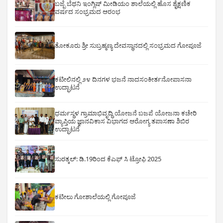
ಬಜ್ಪೆ ಬೆಥನಿ ಇಂಗ್ಲಿಷ್ ಮೀಡಿಯಂ ಶಾಲೆಯಲ್ಲಿ ಹೊಸ ಶೈಕ್ಷಣಿಕ
ವರ್ಷದ ಸಂಭ್ರಮದ ಆರಂಭ
ತೋಕೂರು ಶ್ರೀ ಸುಬ್ರಹ್ಮಣ್ಯ ದೇವಸ್ಥಾನದಲ್ಲಿ ಸಂಭ್ರಮದ ಗೋಪೂಜೆ
ಕಟೀಲಿನಲ್ಲಿ ೨೪ ದಿನಗಳ ಭಜನೆ ನಾದಸಂಕೀರ್ತನೋಪಾಸನಾ
ಉದ್ಘಾಟನೆ
ಧರ್ಮಸ್ಥಳ ಗ್ರಾಮಾಭಿವೃದ್ಧಿ ಯೋಜನೆ ಬಜಪೆ ಯೋಜನಾ ಕಚೇರಿ
ವ್ಯಾಪ್ತಿಯ ಜ್ಞಾನವಿಕಾಸ ವಿಭಾಗದ ಆರೋಗ್ಯ ತಪಾಸಣಾ ಶಿಬಿರ
ಉದ್ಘಾಟನೆ
ಸುರತ್ಕಲ್: ಡಿ‌.19ರಿಂದ ಕೆಎಫ್ ಸಿ ಟ್ರೋಫಿ 2025
ಕಟೀಲು ಗೋಶಾಲೆಯಲ್ಲಿ ಗೋಪೂಜೆ