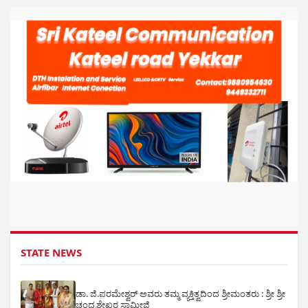
STATE NEWS
ಡಾ. ಜಿ.ಪರಮೇಶ್ವರ್ ಅವರು ತಮ್ಮ ವ್ಯಕ್ತಿತ್ವದಿಂದ ಶ್ರೀಮಂತರು : ಶ್ರೀ ಶ್ರೀ
ಚಂದ್ರಶೇಖರ ಸ್ವಾಮೀಜಿ