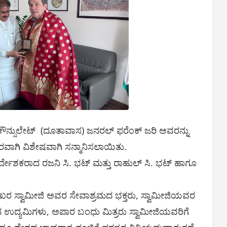
ಕೌನ್ಸುಲೇಟ್ (ದೂತಾವಾಸ) ಜನರಲ್ ಫರೆಂಕ್ ಜರಿ ಅವರನ್ನು
ಪರವಾಗಿ ವಿಶೇಷವಾಗಿ ಸನ್ಮಾನಿಸಲಾಯಿತು.
ಿರ್ದೇಶಕರಾದ ರಜನಿ ಸಿ. ಭಟ್ ಮತ್ತು ರಾಹುಲ್ ಸಿ. ಭಟ್ ಹಾಗೂ
ೇಖರ ಸ್ವಾಮೀಜಿ ಅವರ ಸೇವಾಶ್ರಮದ ಭಕ್ತರು, ಸ್ವಾಮೀಜಿಯವರ
 ಉದ್ಯಮಿಗಳು, ಅಪಾರ ಬಂಧು ಮಿತ್ರರು ಸ್ವಾಮೀಜಿಯವರಿಗೆ