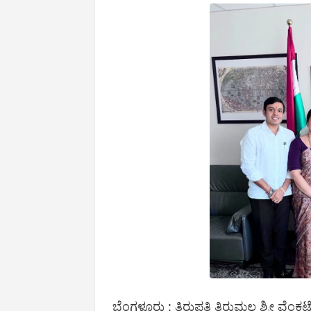
ಬೆಂಗಳೂರು : ತಿರುಪತಿ ತಿರುಮಲ ಶ್ರೀ ವೆಂಕ