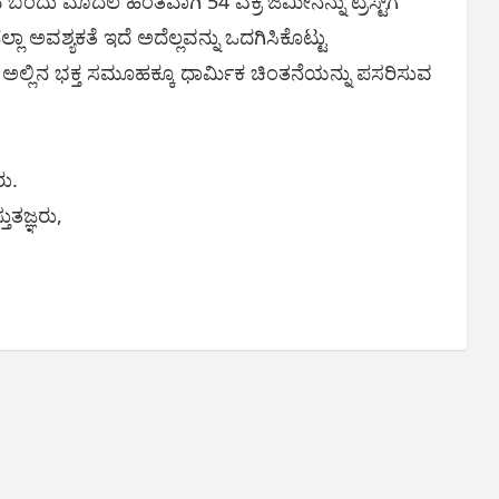
ಬಂದು ಮೊದಲ ಹಂತವಾಗಿ 54 ಎಕ್ರೆ ಜಮೀನನ್ನು ಟ್ರಸ್ಟ್‌ಗೆ
ಲ್ಲಾ ಅವಶ್ಯಕತೆ ಇದೆ ಅದೆಲ್ಲವನ್ನು ಒದಗಿಸಿಕೊಟ್ಟು
್ಲಿನ ಭಕ್ತ ಸಮೂಹಕ್ಕೂ ಧಾರ್ಮಿಕ ಚಿಂತನೆಯನ್ನು ಪಸರಿಸುವ
ರು.
ತುತಜ್ಞರು,