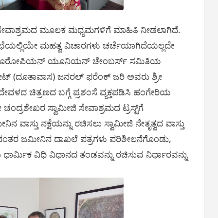
ರ ಸೇವಾಶ್ರಮದ ಮೂಲಕ ಮಧ್ಯಮಗಳಿಗೆ ಮಾಹಿತಿ ನೀಡಲಾಗಿದೆ.
ಭೆಯಲ್ಲಿಯೇ ಮಹತ್ವ ವಿಚಾರಗಳು ಚರ್ಚೆಯಾಗಿದೆಯಲ್ಲದೇ
ೆ. ಯೂರೋಪಿಯನ್ ಯೂನಿಯನ್ ಚೇಂಬರ್ಸ್ ಸಮಿತಿಯ
ಲೇಟ್ (ದೂತಾವಾಸ) ಜನರಲ್ ಫರೆಂಕ್ ಜರಿ ಅವರು ಶ್ರೀ
ದ ಚಿತ್ರಣದ ಬಗ್ಗೆ ಪ್ರಶಂಸೆ ವ್ಯಕ್ತಪಡಿಸಿ ಹಂಗೇರಿಯ
ರೀ ಚಂದ್ರಶೇಖರ ಸ್ವಾಮೀಜಿ ಸೇವಾಶ್ರಮದ ಟ್ರಸ್ಟ್‌ಗೆ
ಿನ ವಾಸ್ತು ನಕ್ಷೆಯನ್ನು ರಚಿಸಲು ಸ್ವಾಮೀಜಿ ನೇತೃತ್ವದ ವಾಸ್ತು
. ನಂತರ ಜಮೀನಿನ ದಾಖಲೆ ಪತ್ರಗಳು ಪರಿಶೀಲನೆಗೊಂಡು,
ಾರ್ಮಿಕ ವಿಧಿ ವಿಧಾನದ ತಂಡವನ್ನು ರಚಿಸುವ ನಿರ್ಧಾರವನ್ನು