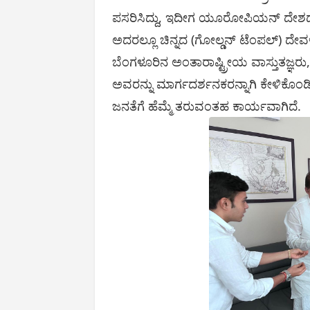
ಪಸರಿಸಿದ್ದು, ಇದೀಗ ಯೂರೋಪಿಯನ್ ದೇಶದ ಹ
ಅದರಲ್ಲೂ ಚಿನ್ನದ (ಗೋಲ್ಡನ್ ಟೆಂಪಲ್) ದ
ಬೆಂಗಳೂರಿನ ಅಂತಾರಾಷ್ಟ್ರೀಯ ವಾಸ್ತುತಜ್ಞರು, ಆ
ಅವರನ್ನು ಮಾರ್ಗದರ್ಶನಕರನ್ನಾಗಿ ಕೇಳಿಕೊಂಡ
ಜನತೆಗೆ ಹೆಮ್ಮೆ ತರುವಂತಹ ಕಾರ್ಯವಾಗಿದೆ.