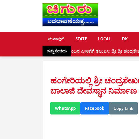
ಮುಖಪುಟ
STATE
LOCAL
DK
ಿ:ಸನಾತನ ಮೌಲ್ಯ ಮುಂದಿನ ಪೀಳಿಗೆಗೆ ತಲುಪಿಸಿ::ಶ್ರೀ ಶ್ರೀ ಚಂದ್ರಶೇಖರ ಸ್ವಾಮೀಜಿ, ಧರ್ಮಸೇವ
ಸುದ್ದಿ ಸಂಚಯ
ಹಂಗೇರಿಯಲ್ಲಿ ಶ್ರೀ ಚಂದ್ರಶೇ
ಬಾಲಾಜಿ ದೇವಸ್ಥಾನ ನಿರ್ಮಾಣ
WhatsApp
Facebook
Copy Link