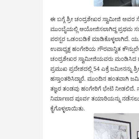
ಈ ಬಗ್ಗೆ ಶ್ರೀ ಚಂದ್ರಶೇಖರ ಸ್ವಾಮೀಜಿ ಅವ
ಮುಂಬೈಯಲ್ಲಿ ಆಯೋಜಿಸಲಾಗಿದ್ದ ಪ್ರಥಮ ಸ
ಪರಸ್ಪರ ಒಡಂಬಡಿಕೆ ಮಾಡಿಕೊಳ್ಳಲಾಗಿದ
ಉಪಾಧ್ಯಕ್ಷ ಹಂಗೇರಿಯ ಗೌರವಾನ್ವಿತ ಕೌನ್ಸು
ಚಂದ್ರಶೇಖರ ಸ್ವಾಮೀಜಿಯವರು ಮಂಡಿಸಿದ ದೇವಳ
ಪ್ರಮುಖ ಪ್ರದೇಶದಲ್ಲಿ 54 ಎಕ್ರೆ ಜಮೀನನ್ನು ಶ್
ಹಸ್ತಾಂತರಿಸಿದ್ದಾರೆ. ಮುಂದಿನ ಹಂತವಾಗಿ ಜಮೀನ
ತಜ್ಞರ ತಂಡವು ಹಂಗೇರಿಗೆ ಭೇಟಿ ನೀಡಲಿದೆ
ನಿರ್ಮಾಣದ ಪೂರ್ವ ತಯಾರಿಯನ್ನು ನಡೆಸಲು ಧ
ಕೈಗೊಳ್ಳಲಾಯಿತು.