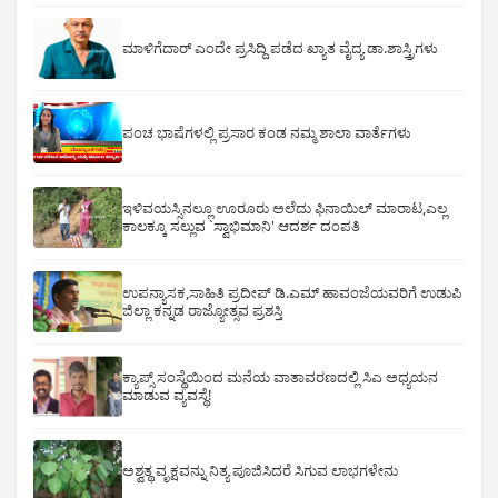
ಮಾಳಿಗೆದಾರ್ ಎಂದೇ ಪ್ರಸಿದ್ದಿ ಪಡೆದ ಖ್ಯಾತ ವೈದ್ಯ ಡಾ.ಶಾಸ್ತ್ರಿಗಳು
ಪಂಚ ಭಾಷೆಗಳಲ್ಲಿ ಪ್ರಸಾರ ಕಂಡ ನಮ್ಮ ಶಾಲಾ ವಾರ್ತೆಗಳು
ಇಳಿವಯಸ್ಸಿನಲ್ಲೂ ಊರೂರು ಅಲೆದು ಫಿನಾಯಿಲ್ ಮಾರಾಟ,ಎಲ್ಲ
ಕಾಲಕ್ಕೂ ಸಲ್ಲುವ `ಸ್ವಾಭಿಮಾನಿ' ಆದರ್ಶ ದಂಪತಿ
ಉಪನ್ಯಾಸಕ,ಸಾಹಿತಿ ಪ್ರದೀಪ್ ಡಿ.ಎಮ್ ಹಾವಂಜೆಯವರಿಗೆ ಉಡುಪಿ
ಜಿಲ್ಲಾ ಕನ್ನಡ ರಾಜ್ಯೋತ್ಸವ ಪ್ರಶಸ್ತಿ
ಕ್ಯಾಪ್ಸ್ ಸಂಸ್ಥೆಯಿಂದ ಮನೆಯ ವಾತಾವರಣದಲ್ಲಿ ಸಿಎ ಅಧ್ಯಯನ
ಮಾಡುವ ವ್ಯವಸ್ಥೆ!
ಅಶ್ವತ್ಥ ವೃಕ್ಷವನ್ನು ನಿತ್ಯ ಪೂಜಿಸಿದರೆ ಸಿಗುವ ಲಾಭಗಳೇನು