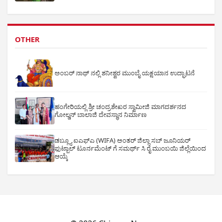
OTHER
ಅಂಬರ್ ನಾಥ್ ನಲ್ಲಿ ಶನೀಶ್ವರ ಮುಂಬೈ ಯಕ್ಷಯಾನ ಉದ್ಘಾಟನೆ
ಹಂಗೇರಿಯಲ್ಲಿ ಶ್ರೀ ಚಂದ್ರಶೇಖರ ಸ್ವಾಮೀಜಿ ಮಾಗದರ್ಶನದ
ಗೋಲ್ಡನ್ ಬಾಲಾಜಿ ದೇವಸ್ಥಾನ ನಿರ್ಮಾಣ
ಡಬ್ಲ್ಯೂ ಐಎಫ್ಎ (WIFA) ಅಂತರ್ ಜಿಲ್ಲಾ ಸಬ್ ಜೂನಿಯರ್
ಫುಟ್ಬಾಲ್ ಟೂರ್ನಮೆಂಟ್ ಗೆ ಸಮರ್ಥ್ ಸಿ ರೈ ಮುಂಬಯಿ ಜಿಲ್ಲೆಯಿಂದ
ಆಯ್ಕೆ