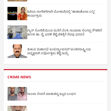
ಹಿರಿಯ ನಾಗರಿಕರಿಗಾಗಿ ಬೋಳೂರಿನಲ್ಲಿ “ಹಾಡಾಡೋಣ ಬನ್ನಿ”
ಕಾರ್ಯಕ್ರಮ
ಗ್ಯಾಸ್ ಸೋರಿಕೆಯಿಂದ ಮನೆಗೆ ಬೆಂಕಿ: ಗಾಯಾಳು ಲಿಂಗಪ್ಪ ಗೌಡರಿಗೆ
ಶಾಸಕ ಡಾ. ವೈ. ಭರತ್ ಶೆಟ್ಟಿ ಚಿಕಿತ್ಸೆಗೆ ನೆರವು ಭರವಸೆ
ತುಳುವ ಮಹಾಸಭೆ ಇಂಟರ್ನ್ಯಾಷನಲ್ ಅಂತರರಾಷ್ಟ್ರೀಯ
ಅಧ್ಯಕ್ಷರಾಗಿ ಸರ್ವೋತ್ತಮ ಶೆಟ್ಟಿ ಆಯ್ಕೆ
CRIME NEWS
ಗಾಂಜಾ ಸೇವನೆ ಮಾಡುತಿದ್ದ ಇಬ್ಬರ ಬಂಧನ