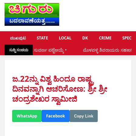
ಮುಖಪುಟ
STATE
LOCAL
DK
CRIME
SPECIA
ಸುವರ್ಣ ಪಟ್ಟೆಆಯ್ಕೆ •
ಮೊಳವಳ್ಳಿ ಶಿವರಾಯರು ಸಹಕಾರಿ ಸಂಘದ ದಿಗ್ಗಜರು:.ಎ
ಸುದ್ದಿ ಸಂಚಯ
ಜ.22ನ್ನು ವಿಶ್ವ ಹಿಂದೂ ರಾಷ್ಟ್ರ
ದಿನವನ್ನಾಗಿ ಆಚರಿಸೋಣ: ಶ್ರೀ ಶ್ರೀ
ಚಂದ್ರಶೇಖರ ಸ್ವಾಮೀಜಿ
WhatsApp
Facebook
Copy Link