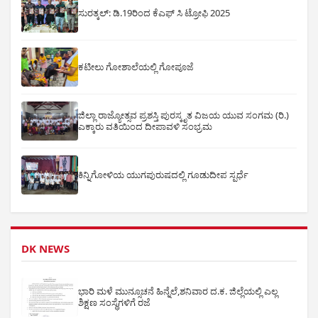
ಸುರತ್ಕಲ್: ಡಿ‌.19ರಿಂದ ಕೆಎಫ್ ಸಿ ಟ್ರೋಫಿ 2025
ಕಟೀಲು ಗೋಶಾಲೆಯಲ್ಲಿ ಗೋಪೂಜೆ
ಜಿಲ್ಲಾ ರಾಜ್ಯೋತ್ಸವ ಪ್ರಶಸ್ತಿ ಪುರಸ್ಕೃತ ವಿಜಯ ಯುವ ಸಂಗಮ (ರಿ.)
ಎಕ್ಕಾರು ವತಿಯಿಂದ ದೀಪಾವಳಿ ಸಂಭ್ರಮ
ಕಿನ್ನಿಗೋಳಿಯ ಯುಗಪುರುಷದಲ್ಲಿ ಗೂಡುದೀಪ ಸ್ಪರ್ಧೆ
DK NEWS
ಭಾರಿ ಮಳೆ ಮುನ್ಸೂಚನೆ ಹಿನ್ನೆಲೆ,ಶನಿವಾರ ದ.ಕ. ಜಿಲ್ಲೆಯಲ್ಲಿ ಎಲ್ಲ
ಶಿಕ್ಷಣ ಸಂಸ್ಥೆಗಳಿಗೆ ರಜೆ