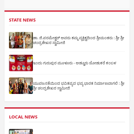
STATE NEWS
ಡಾ. ಜಿ.ಪರಮೇಶ್ವರ್ ಅವರು ತಮ್ಮ ವ್ಯಕ್ತಿತ್ವದಿಂದ ಶ್ರೀಮಂತರು : ಶ್ರೀ ಶ್ರೀ
ಚಂದ್ರಶೇಖರ ಸ್ವಾಮೀಜಿ
ಇಂದು ಗುರುಪುರ ಮೂಳೂರು - ಅಡ್ಡೂರು ಜೋಡುಕರೆ ಕಂಬಳ
ಯುವಜನತೆಯಿಂದ ಭವಿತವ್ಯದ ಭವ್ಯ ಭಾರತ ನಿರ್ಮಾಣವಾಗಲಿ : ಶ್ರೀ
ಶ್ರೀ ಚಂದ್ರಶೇಖರ ಸ್ವಾಮೀಜಿ
LOCAL NEWS