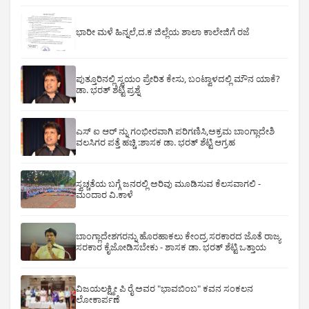
ಭಾರೀ ಮಳೆ ಹಿನ್ನಲೆ,ದ.ಕ ಜಿಲ್ಲೆಯ ಶಾಲಾ ಕಾಲೇಜಿಗೆ ರಜೆ
ಪುತ್ತೂರಿನಲ್ಲಿ ಸ್ವಯಂ ಪ್ರೇರಿತ ಕೇಸು, ಬಂಟ್ವಾಳದಲ್ಲಿ ಮೌನ ಯಾಕೆ?
ಡಾ. ಭರತ್ ಶೆಟ್ಟಿ ಪ್ರಶ್ನೆ
ಎಸ್ ಐ ಆರ್ ನ್ನು ಗಂಭೀರವಾಗಿ ಪರಿಗಣಿಸಿ,ಅಕ್ರಮ ಬಾಂಗ್ಲಾದೇಶಿ
ವಲಸಿಗರ ಪತ್ತೆ ಹಚ್ಚಿ :ಶಾಸಕ ಡಾ. ಭರತ್ ಶೆಟ್ಟಿ ಆಗ್ರಹ
ಸ್ವಚ್ಚತೆಯ ಬಗ್ಗೆ ಜನರಲ್ಲಿ ಅರಿವು ಮೂಡಿಸುವ ಕೆಲಸವಾಗಲಿ -
ಮಂದಾರ ವಿ.ಕಾಳೆ
ಬಾಂಗ್ಲಾದೇಶಗರನ್ನು ಹೊರಹಾಕಲು ಕೇಂದ್ರ ಸರಕಾರದ ಜೊತೆ ರಾಜ್ಯ
ಸರಕಾರ ಕೈಜೋಡಿಸಬೇಕು - ಶಾಸಕ ಡಾ. ಭರತ್ ಶೆಟ್ಟಿ ಒತ್ತಾಯ
ವಿಜಯಲಕ್ಷ್ಮೀ ಪಿ ರೈ ಅವರ "ಭಾವಬಿಂಬ" ಕವನ ಸಂಕಲನ
ಲೋಕಾರ್ಪಣೆ