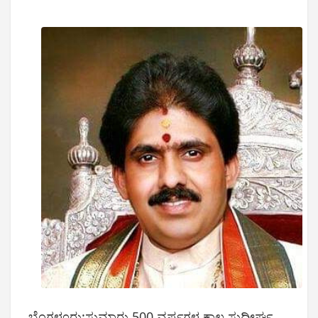
ಬೆಂಗಳೂರು:ಸುಮಾರು 500 ವರ್ಷಗಳ ಕಾಲ ಸುದೀರ್ಘ