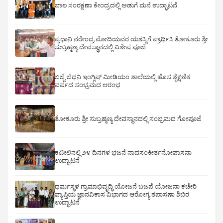
ಬಾಲ ಸಂರಕ್ಷಣಾ ಕೇಂದ್ರದಲ್ಲಿ ಅಡುಗೆ ಮನೆ ಉದ್ಘಾಟನೆ
ಪ್ರಧಾನಿ ನರೇಂದ್ರ ಮೋದಿಯವರ ಯಶಸ್ಸಿಗೆ ಪ್ರಾರ್ಥಿಸಿ ತೋಕೂರು ಶ್ರೀ
ಸುಬ್ರಹ್ಮಣ್ಯ ದೇವಸ್ಥಾನದಲ್ಲಿ ವಿಶೇಷ ಪೂಜೆ
ಬಜ್ಪೆ ಬೆಥನಿ ಇಂಗ್ಲಿಷ್ ಮೀಡಿಯಂ ಶಾಲೆಯಲ್ಲಿ ಹೊಸ ಶೈಕ್ಷಣಿಕ
ವರ್ಷದ ಸಂಭ್ರಮದ ಆರಂಭ
ತೋಕೂರು ಶ್ರೀ ಸುಬ್ರಹ್ಮಣ್ಯ ದೇವಸ್ಥಾನದಲ್ಲಿ ಸಂಭ್ರಮದ ಗೋಪೂಜೆ
ಕಟೀಲಿನಲ್ಲಿ ೨೪ ದಿನಗಳ ಭಜನೆ ನಾದಸಂಕೀರ್ತನೋಪಾಸನಾ
ಉದ್ಘಾಟನೆ
ಧರ್ಮಸ್ಥಳ ಗ್ರಾಮಾಭಿವೃದ್ಧಿ ಯೋಜನೆ ಬಜಪೆ ಯೋಜನಾ ಕಚೇರಿ
ವ್ಯಾಪ್ತಿಯ ಜ್ಞಾನವಿಕಾಸ ವಿಭಾಗದ ಆರೋಗ್ಯ ತಪಾಸಣಾ ಶಿಬಿರ
ಉದ್ಘಾಟನೆ