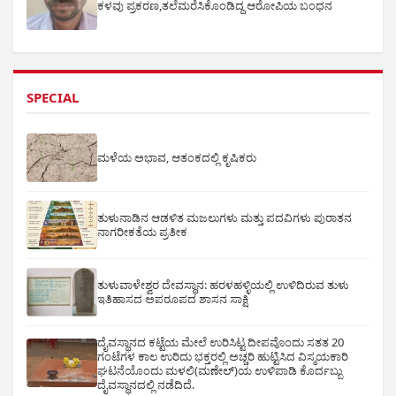
ಕಳವು ಪ್ರಕರಣ,ತಲೆಮರೆಸಿಕೊಂಡಿದ್ದ ಆರೋಪಿಯ ಬಂಧನ
SPECIAL
ಮಳೆಯ ಅಭಾವ, ಆತಂಕದಲ್ಲಿ ಕೃಷಿಕರು
ತುಳುನಾಡಿನ ಆಡಳಿತ ಮಜಲುಗಳು ಮತ್ತು ಪದವಿಗಳು ಪುರಾತನ
ನಾಗರೀಕತೆಯ ಪ್ರತೀಕ
ತುಳುವಾಳೇಶ್ವರ ದೇವಸ್ಥಾನ: ಹರಳಹಳ್ಳಿಯಲ್ಲಿ ಉಳಿದಿರುವ ತುಳು
ಇತಿಹಾಸದ ಅಪರೂಪದ ಶಾಸನ ಸಾಕ್ಷಿ
ದೈವಸ್ಥಾನದ ಕಟ್ಟೆಯ ಮೇಲೆ ಉರಿಸಿಟ್ಟ ದೀಪವೊಂದು ಸತತ 20
ಗಂಟೆಗಳ ಕಾಲ ಉರಿದು ಭಕ್ತರಲ್ಲಿ ಅಚ್ಚರಿ ಹುಟ್ಟಿಸಿದ ವಿಸ್ಮಯಕಾರಿ
ಘಟನೆಯೊಂದು ಮಳಲಿ(ಮಣೇಲ್)ಯ ಉಳಿಪಾಡಿ ಕೊರ್ದಬ್ಬು
ದೈವಸ್ಥಾನದಲ್ಲಿ ನಡೆದಿದೆ.