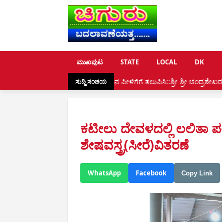
ಮುಖಪುಟ
STATE
LOCAL
DK
ಸನಾತನ ಮೌಲ್ಯ ಮುಂದಿನ ಪೀಳಿಗೆಗೆ ತಲುಪಿಸಿ::ಶ್ರೀ ಶ್ರೀ ಚಂದ್ರಶೇಖರ ಸ್ವಾಮೀಜಿ, ಧರ್ಮಸೇವೆಗ
ಸುದ್ದಿ ಸಂಚಯ
ಕಟೀಲು ದೇವಳದಲ್ಲಿ ಲಲಿತಾ ಪ
ಶೇಷವಸ್ತ್ರ(ಸೀರೆ)ವಿತರಣೆ
WhatsApp
Facebook
Copy Link