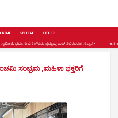
CRIME
SPECIAL
OTHER
ೆ ಗೌರವ: ಪ್ರದ್ಯುಮ್ನ ರಾವ್ ಶಿಬರೂರುಗೆ ಸನ್ಮಾನ •
ಆ.8:ಕಟೀಲಿನಲ್ಲಿ ಗೋಪಾಲಕೃಷ್ಣ
ಂಚಮಿ ಸಂಭ್ರಮ ,ಮಹಿಳಾ ಭಕ್ತರಿಗೆ