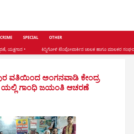
CRIME
SPECIAL
OTHER
ಕಿನ್ನಿಗೋಳಿ ಟೆಂಪೋಪಾರ್ಕಿನ ಚಾಲಕ ಹಾಗೂ ಮಾಲಕರ ಸಂಘದ ನೂತನ ಅಧ್ಯಕ್ಷರಾಗಿ ರವೀ
್ಣಾಪುರ ವತಿಯಿಂದ ಅಂಗನವಾಡಿ ಕೇಂದ್ರ
ುದೆ ಯಲ್ಲಿ ಗಾಂಧಿ ಜಯಂತಿ ಆಚರಣೆ