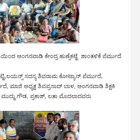
ತಿಯಿಂದ ಅಂಗನವಾಡಿ ಕೇಂದ್ರ ಹುಣ್ಸೆಕಟ್ಟೆ ಶಾಂತಳಿಕೆ ಪೆರ್ಮುದೆ
ೆಟ್ಟಿ,ಲಯನ್ಸ್ ಸದಸ್ಯ ಶಿವರಾಮ ಕೋಟ್ಯಾನ್ ಪೆರ್ಮುದೆ,
ುದೆ, ಮಾಜಿ ಅಧ್ಯಕ್ಷ ಶಿವಪ್ರಸಾದ್ ಬಾಳ, ಅಂಗನವಾಡಿ ಶಿಕ್ಷಕಿ
 ಮುದ್ದು ಗೌಡ, ಪ್ರಕಾಶ್, ಲತಾ ಮೊದಲಾದವರು