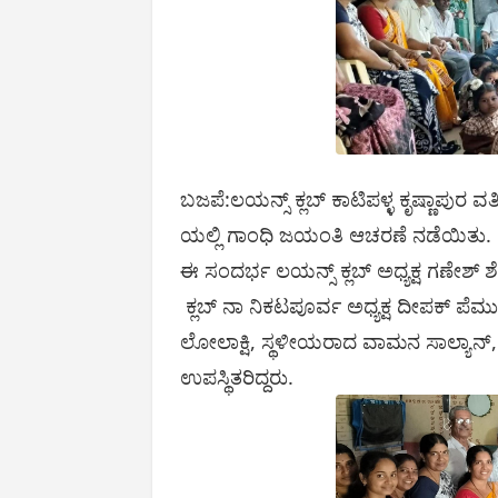
ಬಜಪೆ:ಲಯನ್ಸ್ ಕ್ಲಬ್ ಕಾಟಿಪಳ್ಳ ಕೃಷ್ಣಾಪುರ ವ
ಯಲ್ಲಿ ಗಾಂಧಿ ಜಯಂತಿ ಆಚರಣೆ ನಡೆಯಿತು.
ಈ ಸಂದರ್ಭ ಲಯನ್ಸ್ ಕ್ಲಬ್ ಅಧ್ಯಕ್ಷ ಗಣೇಶ್ ಶ
ಕ್ಲಬ್ ನಾ ನಿಕಟಪೂರ್ವ ಅಧ್ಯಕ್ಷ ದೀಪಕ್ ಪೆರ್ಮ
ಲೋಲಾಕ್ಷಿ, ಸ್ಥಳೀಯರಾದ ವಾಮನ ಸಾಲ್ಯಾನ್,
ಉಪಸ್ಥಿತರಿದ್ದರು.