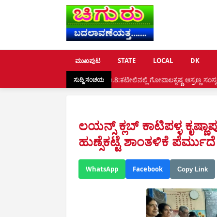
ಮುಖಪುಟ
STATE
LOCAL
DK
 ಸನ್ಮಾನ •
ಆ.8:ಕಟೀಲಿನಲ್ಲಿ ಗೋಪಾಲಕೃಷ್ಣ ಆಸ್ರಣ್ಣ ಸಂಸ್ಮರಣೆ, ಯಕ್ಷಗಾನ •
ಸುದ್ದಿ ಸಂಚಯ
ಲಯನ್ಸ್ ಕ್ಲಬ್ ಕಾಟಿಪಳ್ಳ ಕೃಷ
ಹುಣ್ಸೆಕಟ್ಟೆ ಶಾಂತಳಿಕೆ ಪೆರ್ಮ
WhatsApp
Facebook
Copy Link