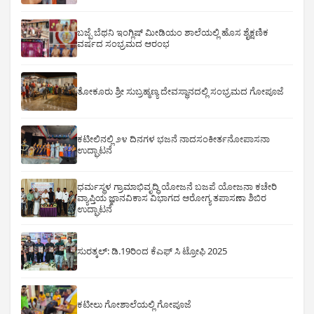
ಬಜ್ಪೆ ಬೆಥನಿ ಇಂಗ್ಲಿಷ್ ಮೀಡಿಯಂ ಶಾಲೆಯಲ್ಲಿ ಹೊಸ ಶೈಕ್ಷಣಿಕ
ವರ್ಷದ ಸಂಭ್ರಮದ ಆರಂಭ
ತೋಕೂರು ಶ್ರೀ ಸುಬ್ರಹ್ಮಣ್ಯ ದೇವಸ್ಥಾನದಲ್ಲಿ ಸಂಭ್ರಮದ ಗೋಪೂಜೆ
ಕಟೀಲಿನಲ್ಲಿ ೨೪ ದಿನಗಳ ಭಜನೆ ನಾದಸಂಕೀರ್ತನೋಪಾಸನಾ
ಉದ್ಘಾಟನೆ
ಧರ್ಮಸ್ಥಳ ಗ್ರಾಮಾಭಿವೃದ್ಧಿ ಯೋಜನೆ ಬಜಪೆ ಯೋಜನಾ ಕಚೇರಿ
ವ್ಯಾಪ್ತಿಯ ಜ್ಞಾನವಿಕಾಸ ವಿಭಾಗದ ಆರೋಗ್ಯ ತಪಾಸಣಾ ಶಿಬಿರ
ಉದ್ಘಾಟನೆ
ಸುರತ್ಕಲ್: ಡಿ‌.19ರಿಂದ ಕೆಎಫ್ ಸಿ ಟ್ರೋಫಿ 2025
ಕಟೀಲು ಗೋಶಾಲೆಯಲ್ಲಿ ಗೋಪೂಜೆ