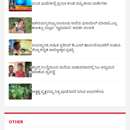
ಪಂಚ ಭಾಷೆಗಳಲ್ಲಿ ಪ್ರಸಾರ ಕಂಡ ನಮ್ಮ ಶಾಲಾ ವಾರ್ತೆಗಳು
ಇಳಿವಯಸ್ಸಿನಲ್ಲೂ ಊರೂರು ಅಲೆದು ಫಿನಾಯಿಲ್ ಮಾರಾಟ,ಎಲ್ಲ
ಕಾಲಕ್ಕೂ ಸಲ್ಲುವ `ಸ್ವಾಭಿಮಾನಿ' ಆದರ್ಶ ದಂಪತಿ
ಉಪನ್ಯಾಸಕ,ಸಾಹಿತಿ ಪ್ರದೀಪ್ ಡಿ.ಎಮ್ ಹಾವಂಜೆಯವರಿಗೆ ಉಡುಪಿ
ಜಿಲ್ಲಾ ಕನ್ನಡ ರಾಜ್ಯೋತ್ಸವ ಪ್ರಶಸ್ತಿ
ಕ್ಯಾಪ್ಸ್ ಸಂಸ್ಥೆಯಿಂದ ಮನೆಯ ವಾತಾವರಣದಲ್ಲಿ ಸಿಎ ಅಧ್ಯಯನ
ಮಾಡುವ ವ್ಯವಸ್ಥೆ!
ಅಶ್ವತ್ಥ ವೃಕ್ಷವನ್ನು ನಿತ್ಯ ಪೂಜಿಸಿದರೆ ಸಿಗುವ ಲಾಭಗಳೇನು
OTHER