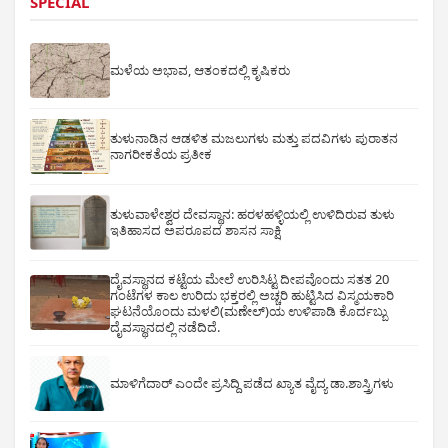
SPECIAL
ಮಳೆಯ ಅಭಾವ, ಆತಂಕದಲ್ಲಿ ಕೃಷಿಕರು
ತುಳುನಾಡಿನ ಆಡಳಿತ ಮಜಲುಗಳು ಮತ್ತು ಪದವಿಗಳು ಪುರಾತನ
ನಾಗರೀಕತೆಯ ಪ್ರತೀಕ
ತುಳುವಾಳೇಶ್ವರ ದೇವಸ್ಥಾನ: ಹರಳಹಳ್ಳಿಯಲ್ಲಿ ಉಳಿದಿರುವ ತುಳು
ಇತಿಹಾಸದ ಅಪರೂಪದ ಶಾಸನ ಸಾಕ್ಷಿ
ದೈವಸ್ಥಾನದ ಕಟ್ಟೆಯ ಮೇಲೆ ಉರಿಸಿಟ್ಟ ದೀಪವೊಂದು ಸತತ 20
ಗಂಟೆಗಳ ಕಾಲ ಉರಿದು ಭಕ್ತರಲ್ಲಿ ಅಚ್ಚರಿ ಹುಟ್ಟಿಸಿದ ವಿಸ್ಮಯಕಾರಿ
ಘಟನೆಯೊಂದು ಮಳಲಿ(ಮಣೇಲ್)ಯ ಉಳಿಪಾಡಿ ಕೊರ್ದಬ್ಬು
ದೈವಸ್ಥಾನದಲ್ಲಿ ನಡೆದಿದೆ.
ಮಾಳಿಗೆದಾರ್ ಎಂದೇ ಪ್ರಸಿದ್ದಿ ಪಡೆದ ಖ್ಯಾತ ವೈದ್ಯ ಡಾ.ಶಾಸ್ತ್ರಿಗಳು