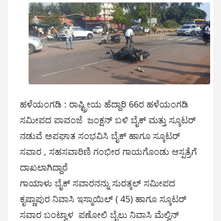
ಹಳೆಯಂಗಡಿ : ರಾಷ್ಟ್ರೀಯ ಹೆದ್ದಾರಿ 66ರ ಹಳೆಯಂಗಡಿ
ಸಮೀಪದ ಪಾವಂಜೆ ಜಂಕ್ಷನ್ ಬಳಿ ಬೈಕ್ ಮತ್ತು ಸ್ಕೂಟರ್
ನಡುವೆ ಅಪಘಾತ ಸಂಭವಿಸಿ ಬೈಕ್ ಹಾಗೂ ಸ್ಕೂಟರ್
ಸವಾರ , ಸಹಸವಾರಿಣಿ ಗಂಭೀರ ಗಾಯಗೊಂಡು ಆಸ್ಪತ್ರೆಗೆ
ದಾಖಲಾಗಿದ್ದಾರೆ
ಗಾಯಾಳು ಬೈಕ್ ಸವಾರನನ್ನು ಸುರತ್ಕಲ್ ಸಮೀಪದ
ಕೃಷ್ಣಾಪುರ ನಿವಾಸಿ ಇಸ್ಮಾಯಿಲ್ ( 45) ಹಾಗೂ ಸ್ಕೂಟರ್
ಸವಾರ ಬಂಟ್ವಾಳ ಪಣೋಲಿ ಬೈಲು ನಿವಾಸಿ ಮೆಲ್ವಿನ್