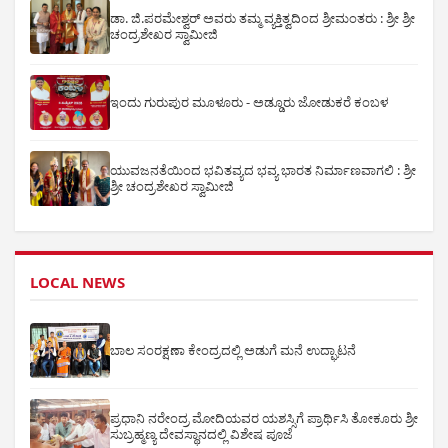
ಡಾ. ಜಿ.ಪರಮೇಶ್ವರ್ ಅವರು ತಮ್ಮ ವ್ಯಕ್ತಿತ್ವದಿಂದ ಶ್ರೀಮಂತರು : ಶ್ರೀ ಶ್ರೀ
ಚಂದ್ರಶೇಖರ ಸ್ವಾಮೀಜಿ
ಇಂದು ಗುರುಪುರ ಮೂಳೂರು - ಅಡ್ಡೂರು ಜೋಡುಕರೆ ಕಂಬಳ
ಯುವಜನತೆಯಿಂದ ಭವಿತವ್ಯದ ಭವ್ಯ ಭಾರತ ನಿರ್ಮಾಣವಾಗಲಿ : ಶ್ರೀ
ಶ್ರೀ ಚಂದ್ರಶೇಖರ ಸ್ವಾಮೀಜಿ
LOCAL NEWS
ಬಾಲ ಸಂರಕ್ಷಣಾ ಕೇಂದ್ರದಲ್ಲಿ ಅಡುಗೆ ಮನೆ ಉದ್ಘಾಟನೆ
ಪ್ರಧಾನಿ ನರೇಂದ್ರ ಮೋದಿಯವರ ಯಶಸ್ಸಿಗೆ ಪ್ರಾರ್ಥಿಸಿ ತೋಕೂರು ಶ್ರೀ
ಸುಬ್ರಹ್ಮಣ್ಯ ದೇವಸ್ಥಾನದಲ್ಲಿ ವಿಶೇಷ ಪೂಜೆ