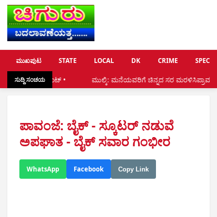
ಮುಖಪುಟ
STATE
LOCAL
DK
CRIME
SPECIA
ಿಡೆಂಟ್ •
ಮುಲ್ಕಿ: ಮನೆಯವರಿಗೆ ಚಿನ್ನದ ಸರ ಮರಳಿಸಿಪ್ರಾಮಾಣಿಕತೆ ಮೆರೆದ ಮು
ಸುದ್ದಿ ಸಂಚಯ
ಪಾವಂಜೆ: ಬೈಕ್ - ಸ್ಕೂಟರ್ ನಡುವೆ
ಅಪಘಾತ - ಬೈಕ್ ಸವಾರ ಗಂಭೀರ
WhatsApp
Facebook
Copy Link