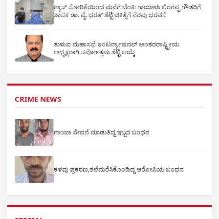
ಗ್ಯಾಸ್ ಸೋರಿಕೆಯಿಂದ ಮನೆಗೆ ಬೆಂಕಿ: ಗಾಯಾಳು ಲಿಂಗಪ್ಪ ಗೌಡರಿಗೆ
ಶಾಸಕ ಡಾ. ವೈ. ಭರತ್ ಶೆಟ್ಟಿ ಚಿಕಿತ್ಸೆಗೆ ನೆರವು ಭರವಸೆ
ತುಳುವ ಮಹಾಸಭೆ ಇಂಟರ್ನ್ಯಾಷನಲ್ ಅಂತರರಾಷ್ಟ್ರೀಯ
ಅಧ್ಯಕ್ಷರಾಗಿ ಸರ್ವೋತ್ತಮ ಶೆಟ್ಟಿ ಆಯ್ಕೆ
CRIME NEWS
ಗಾಂಜಾ ಸೇವನೆ ಮಾಡುತಿದ್ದ ಇಬ್ಬರ ಬಂಧನ
ಕಳವು ಪ್ರಕರಣ,ತಲೆಮರೆಸಿಕೊಂಡಿದ್ದ ಆರೋಪಿಯ ಬಂಧನ