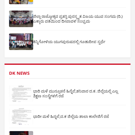
ಜಿಲ್ಲಾ ರಾಜ್ಯೋತ್ಸವ ಪ್ರಶಸ್ತಿ ಪುರಸ್ಕೃತ ವಿಜಯ ಯುವ ಸಂಗಮ (ರಿ.)
ಎಕ್ಕಾರು ವತಿಯಿಂದ ದೀಪಾವಳಿ ಸಂಭ್ರಮ
ಕಿನ್ನಿಗೋಳಿಯ ಯುಗಪುರುಷದಲ್ಲಿ ಗೂಡುದೀಪ ಸ್ಪರ್ಧೆ
DK NEWS
ಭಾರಿ ಮಳೆ ಮುನ್ಸೂಚನೆ ಹಿನ್ನೆಲೆ,ಶನಿವಾರ ದ.ಕ. ಜಿಲ್ಲೆಯಲ್ಲಿ ಎಲ್ಲ
ಶಿಕ್ಷಣ ಸಂಸ್ಥೆಗಳಿಗೆ ರಜೆ
ಭಾರೀ ಮಳೆ ಹಿನ್ನಲೆ,ದ.ಕ ಜಿಲ್ಲೆಯ ಶಾಲಾ ಕಾಲೇಜಿಗೆ ರಜೆ