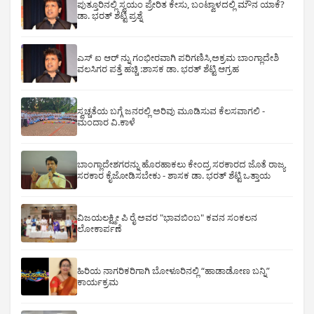
ಪುತ್ತೂರಿನಲ್ಲಿ ಸ್ವಯಂ ಪ್ರೇರಿತ ಕೇಸು, ಬಂಟ್ವಾಳದಲ್ಲಿ ಮೌನ ಯಾಕೆ?
ಡಾ. ಭರತ್ ಶೆಟ್ಟಿ ಪ್ರಶ್ನೆ
ಎಸ್ ಐ ಆರ್ ನ್ನು ಗಂಭೀರವಾಗಿ ಪರಿಗಣಿಸಿ,ಅಕ್ರಮ ಬಾಂಗ್ಲಾದೇಶಿ
ವಲಸಿಗರ ಪತ್ತೆ ಹಚ್ಚಿ :ಶಾಸಕ ಡಾ. ಭರತ್ ಶೆಟ್ಟಿ ಆಗ್ರಹ
ಸ್ವಚ್ಚತೆಯ ಬಗ್ಗೆ ಜನರಲ್ಲಿ ಅರಿವು ಮೂಡಿಸುವ ಕೆಲಸವಾಗಲಿ -
ಮಂದಾರ ವಿ.ಕಾಳೆ
ಬಾಂಗ್ಲಾದೇಶಗರನ್ನು ಹೊರಹಾಕಲು ಕೇಂದ್ರ ಸರಕಾರದ ಜೊತೆ ರಾಜ್ಯ
ಸರಕಾರ ಕೈಜೋಡಿಸಬೇಕು - ಶಾಸಕ ಡಾ. ಭರತ್ ಶೆಟ್ಟಿ ಒತ್ತಾಯ
ವಿಜಯಲಕ್ಷ್ಮೀ ಪಿ ರೈ ಅವರ "ಭಾವಬಿಂಬ" ಕವನ ಸಂಕಲನ
ಲೋಕಾರ್ಪಣೆ
ಹಿರಿಯ ನಾಗರಿಕರಿಗಾಗಿ ಬೋಳೂರಿನಲ್ಲಿ “ಹಾಡಾಡೋಣ ಬನ್ನಿ”
ಕಾರ್ಯಕ್ರಮ