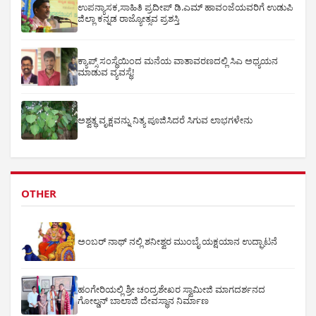
ಉಪನ್ಯಾಸಕ,ಸಾಹಿತಿ ಪ್ರದೀಪ್ ಡಿ.ಎಮ್ ಹಾವಂಜೆಯವರಿಗೆ ಉಡುಪಿ
ಜಿಲ್ಲಾ ಕನ್ನಡ ರಾಜ್ಯೋತ್ಸವ ಪ್ರಶಸ್ತಿ
ಕ್ಯಾಪ್ಸ್ ಸಂಸ್ಥೆಯಿಂದ ಮನೆಯ ವಾತಾವರಣದಲ್ಲಿ ಸಿಎ ಅಧ್ಯಯನ
ಮಾಡುವ ವ್ಯವಸ್ಥೆ!
ಅಶ್ವತ್ಥ ವೃಕ್ಷವನ್ನು ನಿತ್ಯ ಪೂಜಿಸಿದರೆ ಸಿಗುವ ಲಾಭಗಳೇನು
OTHER
ಅಂಬರ್ ನಾಥ್ ನಲ್ಲಿ ಶನೀಶ್ವರ ಮುಂಬೈ ಯಕ್ಷಯಾನ ಉದ್ಘಾಟನೆ
ಹಂಗೇರಿಯಲ್ಲಿ ಶ್ರೀ ಚಂದ್ರಶೇಖರ ಸ್ವಾಮೀಜಿ ಮಾಗದರ್ಶನದ
ಗೋಲ್ಡನ್ ಬಾಲಾಜಿ ದೇವಸ್ಥಾನ ನಿರ್ಮಾಣ