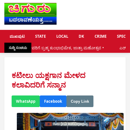
ಮುಖಪುಟ
STATE
LOCAL
DK
CRIME
SPECIA
ರೀ ದೇವರಿಗೆ ಬ್ರಹ್ಮ ಕುಂಭಾಭಿಷೇಕ, ಜಾತ್ರಾ ಮಹೋತ್ಸವ •
ಎರ್ ಪೋರ್ಟ್ ನಿಂದ ಸ್ಥಳೀ
ಸುದ್ದಿ ಸಂಚಯ
ಕಟೀಲು ಯಕ್ಷಗಾನ ಮೇಳದ
ಕಲಾವಿದರಿಗೆ ಸನ್ಮಾನ
WhatsApp
Facebook
Copy Link