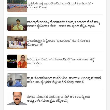
ಸ್ವಚ್ಚತೆಯ ಬಗ್ಗೆ ಜನರಲ್ಲಿ ಅರಿವು ಮೂಡಿಸುವ ಕೆಲಸವಾಗಲಿ -
ಮಂದಾರ ವಿ.ಕಾಳೆ
ಬಾಂಗ್ಲಾದೇಶಗರನ್ನು ಹೊರಹಾಕಲು ಕೇಂದ್ರ ಸರಕಾರದ ಜೊತೆ ರಾಜ್ಯ
ಸರಕಾರ ಕೈಜೋಡಿಸಬೇಕು - ಶಾಸಕ ಡಾ. ಭರತ್ ಶೆಟ್ಟಿ ಒತ್ತಾಯ
ವಿಜಯಲಕ್ಷ್ಮೀ ಪಿ ರೈ ಅವರ "ಭಾವಬಿಂಬ" ಕವನ ಸಂಕಲನ
ಲೋಕಾರ್ಪಣೆ
ಹಿರಿಯ ನಾಗರಿಕರಿಗಾಗಿ ಬೋಳೂರಿನಲ್ಲಿ “ಹಾಡಾಡೋಣ ಬನ್ನಿ”
ಕಾರ್ಯಕ್ರಮ
ಗ್ಯಾಸ್ ಸೋರಿಕೆಯಿಂದ ಮನೆಗೆ ಬೆಂಕಿ: ಗಾಯಾಳು ಲಿಂಗಪ್ಪ ಗೌಡರಿಗೆ
ಶಾಸಕ ಡಾ. ವೈ. ಭರತ್ ಶೆಟ್ಟಿ ಚಿಕಿತ್ಸೆಗೆ ನೆರವು ಭರವಸೆ
ತುಳುವ ಮಹಾಸಭೆ ಇಂಟರ್ನ್ಯಾಷನಲ್ ಅಂತರರಾಷ್ಟ್ರೀಯ
ಅಧ್ಯಕ್ಷರಾಗಿ ಸರ್ವೋತ್ತಮ ಶೆಟ್ಟಿ ಆಯ್ಕೆ