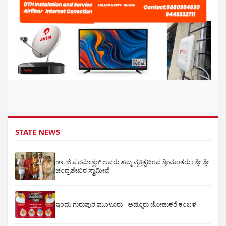
STATE NEWS
ಡಾ. ಜಿ.ಪರಮೇಶ್ವರ್ ಅವರು ತಮ್ಮ ವ್ಯಕ್ತಿತ್ವದಿಂದ ಶ್ರೀಮಂತರು : ಶ್ರೀ ಶ್ರೀ
ಚಂದ್ರಶೇಖರ ಸ್ವಾಮೀಜಿ
ಇಂದು ಗುರುಪುರ ಮೂಳೂರು - ಅಡ್ಡೂರು ಜೋಡುಕರೆ ಕಂಬಳ