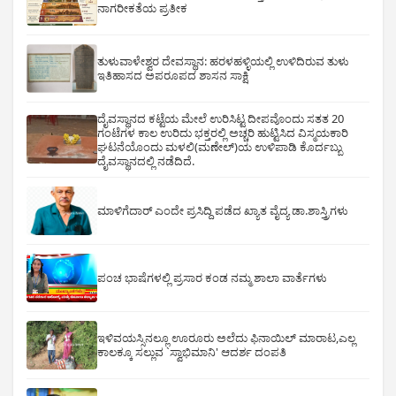
ನಾಗರೀಕತೆಯ ಪ್ರತೀಕ
ತುಳುವಾಳೇಶ್ವರ ದೇವಸ್ಥಾನ: ಹರಳಹಳ್ಳಿಯಲ್ಲಿ ಉಳಿದಿರುವ ತುಳು
ಇತಿಹಾಸದ ಅಪರೂಪದ ಶಾಸನ ಸಾಕ್ಷಿ
ದೈವಸ್ಥಾನದ ಕಟ್ಟೆಯ ಮೇಲೆ ಉರಿಸಿಟ್ಟ ದೀಪವೊಂದು ಸತತ 20
ಗಂಟೆಗಳ ಕಾಲ ಉರಿದು ಭಕ್ತರಲ್ಲಿ ಅಚ್ಚರಿ ಹುಟ್ಟಿಸಿದ ವಿಸ್ಮಯಕಾರಿ
ಘಟನೆಯೊಂದು ಮಳಲಿ(ಮಣೇಲ್)ಯ ಉಳಿಪಾಡಿ ಕೊರ್ದಬ್ಬು
ದೈವಸ್ಥಾನದಲ್ಲಿ ನಡೆದಿದೆ.
ಮಾಳಿಗೆದಾರ್ ಎಂದೇ ಪ್ರಸಿದ್ದಿ ಪಡೆದ ಖ್ಯಾತ ವೈದ್ಯ ಡಾ.ಶಾಸ್ತ್ರಿಗಳು
ಪಂಚ ಭಾಷೆಗಳಲ್ಲಿ ಪ್ರಸಾರ ಕಂಡ ನಮ್ಮ ಶಾಲಾ ವಾರ್ತೆಗಳು
ಇಳಿವಯಸ್ಸಿನಲ್ಲೂ ಊರೂರು ಅಲೆದು ಫಿನಾಯಿಲ್ ಮಾರಾಟ,ಎಲ್ಲ
ಕಾಲಕ್ಕೂ ಸಲ್ಲುವ `ಸ್ವಾಭಿಮಾನಿ' ಆದರ್ಶ ದಂಪತಿ