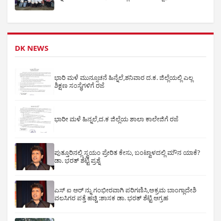
DK NEWS
ಭಾರಿ ಮಳೆ ಮುನ್ಸೂಚನೆ ಹಿನ್ನೆಲೆ,ಶನಿವಾರ ದ.ಕ. ಜಿಲ್ಲೆಯಲ್ಲಿ ಎಲ್ಲ
ಶಿಕ್ಷಣ ಸಂಸ್ಥೆಗಳಿಗೆ ರಜೆ
ಭಾರೀ ಮಳೆ ಹಿನ್ನಲೆ,ದ.ಕ ಜಿಲ್ಲೆಯ ಶಾಲಾ ಕಾಲೇಜಿಗೆ ರಜೆ
ಪುತ್ತೂರಿನಲ್ಲಿ ಸ್ವಯಂ ಪ್ರೇರಿತ ಕೇಸು, ಬಂಟ್ವಾಳದಲ್ಲಿ ಮೌನ ಯಾಕೆ?
ಡಾ. ಭರತ್ ಶೆಟ್ಟಿ ಪ್ರಶ್ನೆ
ಎಸ್ ಐ ಆರ್ ನ್ನು ಗಂಭೀರವಾಗಿ ಪರಿಗಣಿಸಿ,ಅಕ್ರಮ ಬಾಂಗ್ಲಾದೇಶಿ
ವಲಸಿಗರ ಪತ್ತೆ ಹಚ್ಚಿ :ಶಾಸಕ ಡಾ. ಭರತ್ ಶೆಟ್ಟಿ ಆಗ್ರಹ