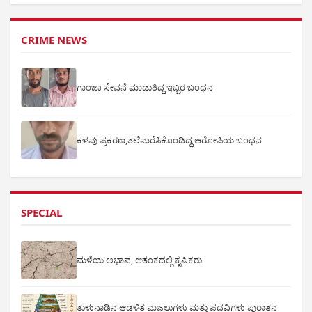
CRIME NEWS
ಗಾಂಜಾ ಸೇವನೆ ಮಾಡುತಿದ್ದ ಇಬ್ಬರ ಬಂಧನ
ಕಳವು ಪ್ರಕರಣ,ತಲೆಮರೆಸಿಕೊಂಡಿದ್ದ ಆರೋಪಿಯ ಬಂಧನ
SPECIAL
ಮಳೆಯ ಅಭಾವ, ಆತಂಕದಲ್ಲಿ ಕೃಷಿಕರು
ತುಳುನಾಡಿನ ಆಡಳಿತ ಮಜಲುಗಳು ಮತ್ತು ಪದವಿಗಳು ಪುರಾತನ