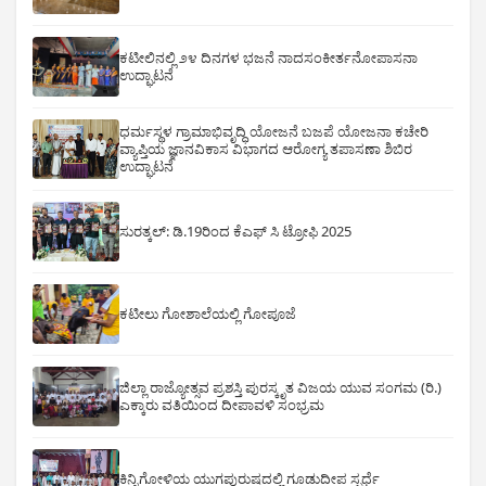
ಕಟೀಲಿನಲ್ಲಿ ೨೪ ದಿನಗಳ ಭಜನೆ ನಾದಸಂಕೀರ್ತನೋಪಾಸನಾ
ಉದ್ಘಾಟನೆ
ಧರ್ಮಸ್ಥಳ ಗ್ರಾಮಾಭಿವೃದ್ಧಿ ಯೋಜನೆ ಬಜಪೆ ಯೋಜನಾ ಕಚೇರಿ
ವ್ಯಾಪ್ತಿಯ ಜ್ಞಾನವಿಕಾಸ ವಿಭಾಗದ ಆರೋಗ್ಯ ತಪಾಸಣಾ ಶಿಬಿರ
ಉದ್ಘಾಟನೆ
ಸುರತ್ಕಲ್: ಡಿ‌.19ರಿಂದ ಕೆಎಫ್ ಸಿ ಟ್ರೋಫಿ 2025
ಕಟೀಲು ಗೋಶಾಲೆಯಲ್ಲಿ ಗೋಪೂಜೆ
ಜಿಲ್ಲಾ ರಾಜ್ಯೋತ್ಸವ ಪ್ರಶಸ್ತಿ ಪುರಸ್ಕೃತ ವಿಜಯ ಯುವ ಸಂಗಮ (ರಿ.)
ಎಕ್ಕಾರು ವತಿಯಿಂದ ದೀಪಾವಳಿ ಸಂಭ್ರಮ
ಕಿನ್ನಿಗೋಳಿಯ ಯುಗಪುರುಷದಲ್ಲಿ ಗೂಡುದೀಪ ಸ್ಪರ್ಧೆ