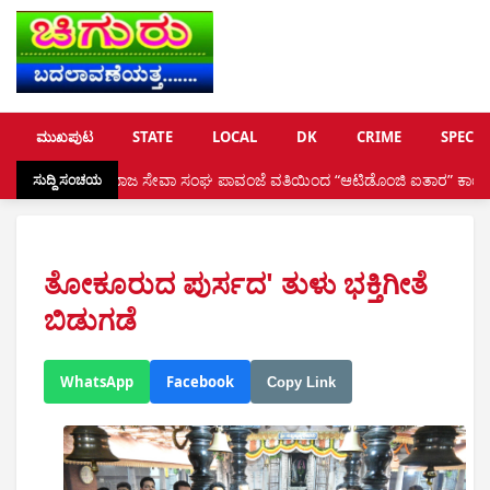
ಮುಖಪುಟ
STATE
LOCAL
DK
CRIME
SPECIA
ಮಾಜ ಸೇವಾ ಸಂಘ ಪಾವಂಜೆ ವತಿಯಿಂದ “ಆಟಿಡೊಂಜಿ ಐತಾರ” ಕಾರ್ಯಕ್ರಮ •
ಸುದ್ದಿ ಸಂಚಯ
ತೋಕೂರುದ ಪುರ್ಸದ' ತುಳು ಭಕ್ತಿಗೀತೆ
ಬಿಡುಗಡೆ
WhatsApp
Facebook
Copy Link