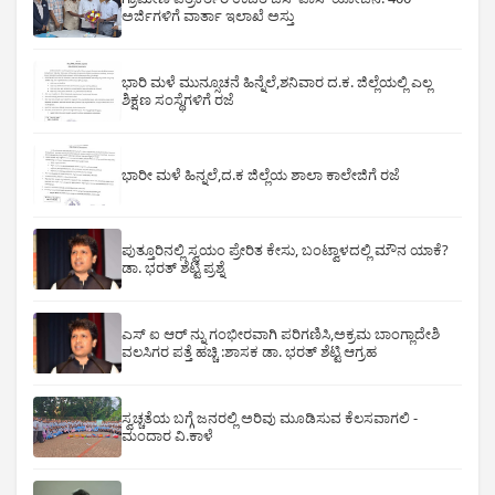
ಅರ್ಜಿಗಳಿಗೆ ವಾರ್ತಾ ಇಲಾಖೆ ಅಸ್ತು
ಭಾರಿ ಮಳೆ ಮುನ್ಸೂಚನೆ ಹಿನ್ನೆಲೆ,ಶನಿವಾರ ದ.ಕ. ಜಿಲ್ಲೆಯಲ್ಲಿ ಎಲ್ಲ
ಶಿಕ್ಷಣ ಸಂಸ್ಥೆಗಳಿಗೆ ರಜೆ
ಭಾರೀ ಮಳೆ ಹಿನ್ನಲೆ,ದ.ಕ ಜಿಲ್ಲೆಯ ಶಾಲಾ ಕಾಲೇಜಿಗೆ ರಜೆ
ಪುತ್ತೂರಿನಲ್ಲಿ ಸ್ವಯಂ ಪ್ರೇರಿತ ಕೇಸು, ಬಂಟ್ವಾಳದಲ್ಲಿ ಮೌನ ಯಾಕೆ?
ಡಾ. ಭರತ್ ಶೆಟ್ಟಿ ಪ್ರಶ್ನೆ
ಎಸ್ ಐ ಆರ್ ನ್ನು ಗಂಭೀರವಾಗಿ ಪರಿಗಣಿಸಿ,ಅಕ್ರಮ ಬಾಂಗ್ಲಾದೇಶಿ
ವಲಸಿಗರ ಪತ್ತೆ ಹಚ್ಚಿ :ಶಾಸಕ ಡಾ. ಭರತ್ ಶೆಟ್ಟಿ ಆಗ್ರಹ
ಸ್ವಚ್ಚತೆಯ ಬಗ್ಗೆ ಜನರಲ್ಲಿ ಅರಿವು ಮೂಡಿಸುವ ಕೆಲಸವಾಗಲಿ -
ಮಂದಾರ ವಿ.ಕಾಳೆ