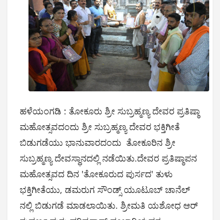
ಹಳೆಯಂಗಡಿ : ತೋಕೂರು ಶ್ರೀ ಸುಬ್ರಹ್ಮಣ್ಯ ದೇವರ ಪ್ರತಿಷ್ಠಾ
ಮಹೋತ್ಸವದಂದು ಶ್ರೀ ಸುಬ್ರಹ್ಮಣ್ಯ ದೇವರ ಭಕ್ತಿಗೀತೆ
ಬಿಡುಗಡೆಯು ಭಾನುವಾರದಂದು ತೋಕೂರಿನ ಶ್ರೀ
ಸುಬ್ರಹ್ಮಣ್ಯ ದೇವಸ್ಥಾನದಲ್ಲಿ ನಡೆಯಿತು.ದೇವರ ಪ್ರತಿಷ್ಠಾಪನ
ಮಹೋತ್ಸವದ ದಿನ 'ತೋಕೂರುದ ಪುರ್ಸದ' ತುಳು
ಭಕ್ತಿಗೀತೆಯು, ಡಮರುಗ ಸೌಂಡ್ಸ್ ಯೂಟೂಬ್ ಚಾನೆಲ್
ನಲ್ಲಿ ಬಿಡುಗಡೆ ಮಾಡಲಾಯಿತು. ಶ್ರೀಮತಿ ಯಶೋಧ ಆರ್