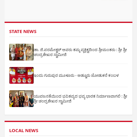
STATE NEWS
ಡಾ. ಜಿ.ಪರಮೇಶ್ವರ್ ಅವರು ತಮ್ಮ ವ್ಯಕ್ತಿತ್ವದಿಂದ ಶ್ರೀಮಂತರು : ಶ್ರೀ ಶ್ರೀ
ಚಂದ್ರಶೇಖರ ಸ್ವಾಮೀಜಿ
ಇಂದು ಗುರುಪುರ ಮೂಳೂರು - ಅಡ್ಡೂರು ಜೋಡುಕರೆ ಕಂಬಳ
ಯುವಜನತೆಯಿಂದ ಭವಿತವ್ಯದ ಭವ್ಯ ಭಾರತ ನಿರ್ಮಾಣವಾಗಲಿ : ಶ್ರೀ
ಶ್ರೀ ಚಂದ್ರಶೇಖರ ಸ್ವಾಮೀಜಿ
LOCAL NEWS