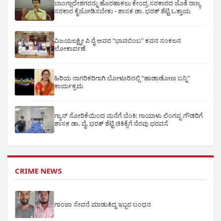
ಬಾಂಗ್ಲಾದೇಶಗರನ್ನು ಹೊರಹಾಕಲು ಕೇಂದ್ರ ಸರಕಾರದ ಜೊತೆ ರಾಜ್ಯ
ಸರಕಾರ ಕೈಜೋಡಿಸಬೇಕು - ಶಾಸಕ ಡಾ. ಭರತ್ ಶೆಟ್ಟಿ ಒತ್ತಾಯ
ವಿಜಯಲಕ್ಷ್ಮೀ ಪಿ ರೈ ಅವರ "ಭಾವಬಿಂಬ" ಕವನ ಸಂಕಲನ
ಲೋಕಾರ್ಪಣೆ
ಹಿರಿಯ ನಾಗರಿಕರಿಗಾಗಿ ಬೋಳೂರಿನಲ್ಲಿ “ಹಾಡಾಡೋಣ ಬನ್ನಿ”
ಕಾರ್ಯಕ್ರಮ
ಗ್ಯಾಸ್ ಸೋರಿಕೆಯಿಂದ ಮನೆಗೆ ಬೆಂಕಿ: ಗಾಯಾಳು ಲಿಂಗಪ್ಪ ಗೌಡರಿಗೆ
ಶಾಸಕ ಡಾ. ವೈ. ಭರತ್ ಶೆಟ್ಟಿ ಚಿಕಿತ್ಸೆಗೆ ನೆರವು ಭರವಸೆ
CRIME NEWS
ಗಾಂಜಾ ಸೇವನೆ ಮಾಡುತಿದ್ದ ಇಬ್ಬರ ಬಂಧನ