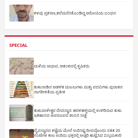
ಕಳವು ಪ್ರಕರಣ,ತಲೆಮರೆಸಿಕೊಂಡಿದ್ದ ಆರೋಪಿಯ ಬಂಧನ
SPECIAL
ಮಳೆಯ ಅಭಾವ, ಆತಂಕದಲ್ಲಿ ಕೃಷಿಕರು
ತುಳುನಾಡಿನ ಆಡಳಿತ ಮಜಲುಗಳು ಮತ್ತು ಪದವಿಗಳು ಪುರಾತನ
ನಾಗರೀಕತೆಯ ಪ್ರತೀಕ
ತುಳುವಾಳೇಶ್ವರ ದೇವಸ್ಥಾನ: ಹರಳಹಳ್ಳಿಯಲ್ಲಿ ಉಳಿದಿರುವ ತುಳು
ಇತಿಹಾಸದ ಅಪರೂಪದ ಶಾಸನ ಸಾಕ್ಷಿ
ದೈವಸ್ಥಾನದ ಕಟ್ಟೆಯ ಮೇಲೆ ಉರಿಸಿಟ್ಟ ದೀಪವೊಂದು ಸತತ 20
ಗಂಟೆಗಳ ಕಾಲ ಉರಿದು ಭಕ್ತರಲ್ಲಿ ಅಚ್ಚರಿ ಹುಟ್ಟಿಸಿದ ವಿಸ್ಮಯಕಾರಿ