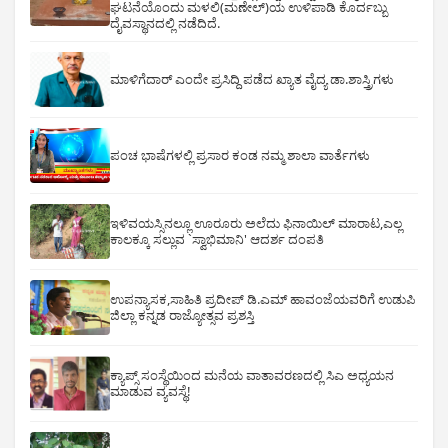
ಘಟನೆಯೊಂದು ಮಳಲಿ(ಮಣೇಲ್)ಯ ಉಳಿಪಾಡಿ ಕೊರ್ದಬ್ಬು
ದೈವಸ್ಥಾನದಲ್ಲಿ ನಡೆದಿದೆ.
ಮಾಳಿಗೆದಾರ್ ಎಂದೇ ಪ್ರಸಿದ್ದಿ ಪಡೆದ ಖ್ಯಾತ ವೈದ್ಯ ಡಾ.ಶಾಸ್ತ್ರಿಗಳು
ಪಂಚ ಭಾಷೆಗಳಲ್ಲಿ ಪ್ರಸಾರ ಕಂಡ ನಮ್ಮ ಶಾಲಾ ವಾರ್ತೆಗಳು
ಇಳಿವಯಸ್ಸಿನಲ್ಲೂ ಊರೂರು ಅಲೆದು ಫಿನಾಯಿಲ್ ಮಾರಾಟ,ಎಲ್ಲ
ಕಾಲಕ್ಕೂ ಸಲ್ಲುವ `ಸ್ವಾಭಿಮಾನಿ' ಆದರ್ಶ ದಂಪತಿ
ಉಪನ್ಯಾಸಕ,ಸಾಹಿತಿ ಪ್ರದೀಪ್ ಡಿ.ಎಮ್ ಹಾವಂಜೆಯವರಿಗೆ ಉಡುಪಿ
ಜಿಲ್ಲಾ ಕನ್ನಡ ರಾಜ್ಯೋತ್ಸವ ಪ್ರಶಸ್ತಿ
ಕ್ಯಾಪ್ಸ್ ಸಂಸ್ಥೆಯಿಂದ ಮನೆಯ ವಾತಾವರಣದಲ್ಲಿ ಸಿಎ ಅಧ್ಯಯನ
ಮಾಡುವ ವ್ಯವಸ್ಥೆ!