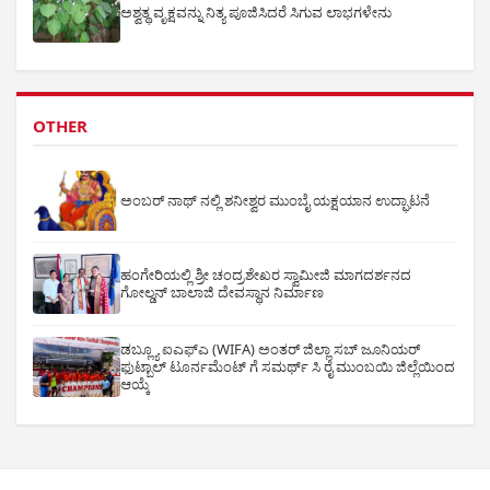
ಅಶ್ವತ್ಥ ವೃಕ್ಷವನ್ನು ನಿತ್ಯ ಪೂಜಿಸಿದರೆ ಸಿಗುವ ಲಾಭಗಳೇನು
OTHER
ಅಂಬರ್ ನಾಥ್ ನಲ್ಲಿ ಶನೀಶ್ವರ ಮುಂಬೈ ಯಕ್ಷಯಾನ ಉದ್ಘಾಟನೆ
ಹಂಗೇರಿಯಲ್ಲಿ ಶ್ರೀ ಚಂದ್ರಶೇಖರ ಸ್ವಾಮೀಜಿ ಮಾಗದರ್ಶನದ
ಗೋಲ್ಡನ್ ಬಾಲಾಜಿ ದೇವಸ್ಥಾನ ನಿರ್ಮಾಣ
ಡಬ್ಲ್ಯೂ ಐಎಫ್ಎ (WIFA) ಅಂತರ್ ಜಿಲ್ಲಾ ಸಬ್ ಜೂನಿಯರ್
ಫುಟ್ಬಾಲ್ ಟೂರ್ನಮೆಂಟ್ ಗೆ ಸಮರ್ಥ್ ಸಿ ರೈ ಮುಂಬಯಿ ಜಿಲ್ಲೆಯಿಂದ
ಆಯ್ಕೆ