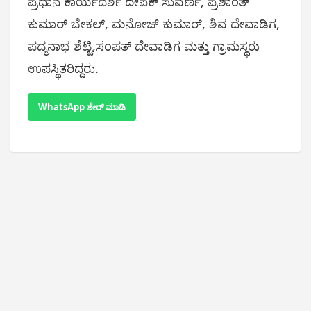
ಪ್ರಧಾನ ಕಾರ್ಯದರ್ಶಿ ದೀಪಕ್ ಸುವರ್ಣ, ಪ್ರಶಾಂತ್
ಕುಮಾರ್ ಬೇಕಲ್, ಮನೋಜ್ ಕುಮಾರ್, ಶಿವ ದೇವಾಡಿಗ,
ಪದ್ಮನಾಭ ಶೆಟ್ಟಿ,ಸಂಪತ್ ದೇವಾಡಿಗ ಮತ್ತು ಗ್ರಾಮಸ್ಥರು
ಉಪಸ್ಥಿತರಿದ್ದರು.
WhatsApp ಶೇರ್ ಮಾಡಿ