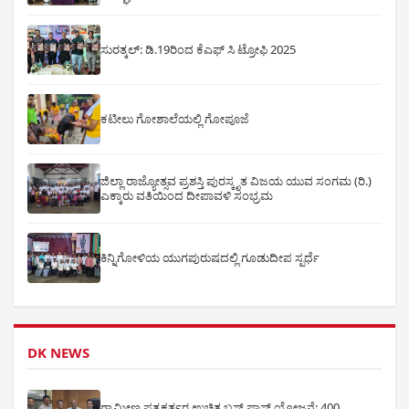
ಸುರತ್ಕಲ್: ಡಿ‌.19ರಿಂದ ಕೆಎಫ್ ಸಿ ಟ್ರೋಫಿ 2025
ಕಟೀಲು ಗೋಶಾಲೆಯಲ್ಲಿ ಗೋಪೂಜೆ
ಜಿಲ್ಲಾ ರಾಜ್ಯೋತ್ಸವ ಪ್ರಶಸ್ತಿ ಪುರಸ್ಕೃತ ವಿಜಯ ಯುವ ಸಂಗಮ (ರಿ.)
ಎಕ್ಕಾರು ವತಿಯಿಂದ ದೀಪಾವಳಿ ಸಂಭ್ರಮ
ಕಿನ್ನಿಗೋಳಿಯ ಯುಗಪುರುಷದಲ್ಲಿ ಗೂಡುದೀಪ ಸ್ಪರ್ಧೆ
DK NEWS
ಗ್ರಾಮೀಣ ಪತ್ರಕರ್ತರ ಉಚಿತ ಬಸ್ ಪಾಸ್ ಯೋಜನೆ: 400