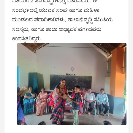
ವತಿಯಿಂದ ಸಮವಸ್ತ್ರಗಳನ್ನು ವಿತರಿಸಿದರು. ಈ
ಸಂದರ್ಭದಲ್ಲಿ ಯುವಕ ಸಂಘ ಹಾಗೂ ಮಹಿಳಾ
ಮಂಡಲದ ಪದಾಧಿಕಾರಿಗಳು, ಶಾಲಾಭಿವೃದ್ಧಿ ಸಮಿತಿಯ
ಸದಸ್ಯರು, ಹಾಗೂ ಶಾಲಾ ಅಧ್ಯಾಪಕ ವರ್ಗದವರು
ಉಪಸ್ಥಿತರಿದ್ದರು.