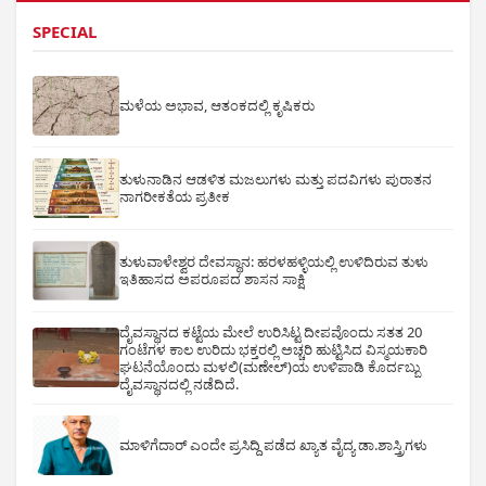
SPECIAL
ಮಳೆಯ ಅಭಾವ, ಆತಂಕದಲ್ಲಿ ಕೃಷಿಕರು
ತುಳುನಾಡಿನ ಆಡಳಿತ ಮಜಲುಗಳು ಮತ್ತು ಪದವಿಗಳು ಪುರಾತನ
ನಾಗರೀಕತೆಯ ಪ್ರತೀಕ
ತುಳುವಾಳೇಶ್ವರ ದೇವಸ್ಥಾನ: ಹರಳಹಳ್ಳಿಯಲ್ಲಿ ಉಳಿದಿರುವ ತುಳು
ಇತಿಹಾಸದ ಅಪರೂಪದ ಶಾಸನ ಸಾಕ್ಷಿ
ದೈವಸ್ಥಾನದ ಕಟ್ಟೆಯ ಮೇಲೆ ಉರಿಸಿಟ್ಟ ದೀಪವೊಂದು ಸತತ 20
ಗಂಟೆಗಳ ಕಾಲ ಉರಿದು ಭಕ್ತರಲ್ಲಿ ಅಚ್ಚರಿ ಹುಟ್ಟಿಸಿದ ವಿಸ್ಮಯಕಾರಿ
ಘಟನೆಯೊಂದು ಮಳಲಿ(ಮಣೇಲ್)ಯ ಉಳಿಪಾಡಿ ಕೊರ್ದಬ್ಬು
ದೈವಸ್ಥಾನದಲ್ಲಿ ನಡೆದಿದೆ.
ಮಾಳಿಗೆದಾರ್ ಎಂದೇ ಪ್ರಸಿದ್ದಿ ಪಡೆದ ಖ್ಯಾತ ವೈದ್ಯ ಡಾ.ಶಾಸ್ತ್ರಿಗಳು