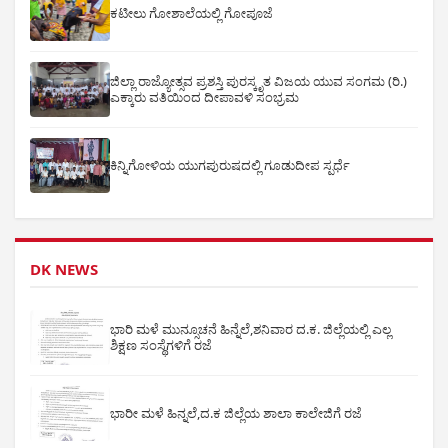
ಕಟೀಲು ಗೋಶಾಲೆಯಲ್ಲಿ ಗೋಪೂಜೆ
ಜಿಲ್ಲಾ ರಾಜ್ಯೋತ್ಸವ ಪ್ರಶಸ್ತಿ ಪುರಸ್ಕೃತ ವಿಜಯ ಯುವ ಸಂಗಮ (ರಿ.)
ಎಕ್ಕಾರು ವತಿಯಿಂದ ದೀಪಾವಳಿ ಸಂಭ್ರಮ
ಕಿನ್ನಿಗೋಳಿಯ ಯುಗಪುರುಷದಲ್ಲಿ ಗೂಡುದೀಪ ಸ್ಪರ್ಧೆ
DK NEWS
ಭಾರಿ ಮಳೆ ಮುನ್ಸೂಚನೆ ಹಿನ್ನೆಲೆ,ಶನಿವಾರ ದ.ಕ. ಜಿಲ್ಲೆಯಲ್ಲಿ ಎಲ್ಲ
ಶಿಕ್ಷಣ ಸಂಸ್ಥೆಗಳಿಗೆ ರಜೆ
ಭಾರೀ ಮಳೆ ಹಿನ್ನಲೆ,ದ.ಕ ಜಿಲ್ಲೆಯ ಶಾಲಾ ಕಾಲೇಜಿಗೆ ರಜೆ