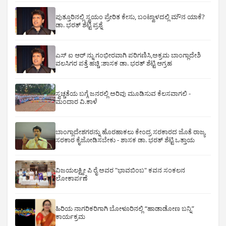
ಪುತ್ತೂರಿನಲ್ಲಿ ಸ್ವಯಂ ಪ್ರೇರಿತ ಕೇಸು, ಬಂಟ್ವಾಳದಲ್ಲಿ ಮೌನ ಯಾಕೆ?
ಡಾ. ಭರತ್ ಶೆಟ್ಟಿ ಪ್ರಶ್ನೆ
ಎಸ್ ಐ ಆರ್ ನ್ನು ಗಂಭೀರವಾಗಿ ಪರಿಗಣಿಸಿ,ಅಕ್ರಮ ಬಾಂಗ್ಲಾದೇಶಿ
ವಲಸಿಗರ ಪತ್ತೆ ಹಚ್ಚಿ :ಶಾಸಕ ಡಾ. ಭರತ್ ಶೆಟ್ಟಿ ಆಗ್ರಹ
ಸ್ವಚ್ಚತೆಯ ಬಗ್ಗೆ ಜನರಲ್ಲಿ ಅರಿವು ಮೂಡಿಸುವ ಕೆಲಸವಾಗಲಿ -
ಮಂದಾರ ವಿ.ಕಾಳೆ
ಬಾಂಗ್ಲಾದೇಶಗರನ್ನು ಹೊರಹಾಕಲು ಕೇಂದ್ರ ಸರಕಾರದ ಜೊತೆ ರಾಜ್ಯ
ಸರಕಾರ ಕೈಜೋಡಿಸಬೇಕು - ಶಾಸಕ ಡಾ. ಭರತ್ ಶೆಟ್ಟಿ ಒತ್ತಾಯ
ವಿಜಯಲಕ್ಷ್ಮೀ ಪಿ ರೈ ಅವರ "ಭಾವಬಿಂಬ" ಕವನ ಸಂಕಲನ
ಲೋಕಾರ್ಪಣೆ
ಹಿರಿಯ ನಾಗರಿಕರಿಗಾಗಿ ಬೋಳೂರಿನಲ್ಲಿ “ಹಾಡಾಡೋಣ ಬನ್ನಿ”
ಕಾರ್ಯಕ್ರಮ