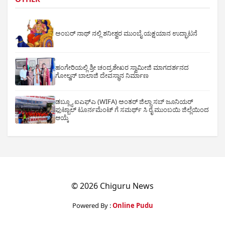
ಅಂಬರ್ ನಾಥ್ ನಲ್ಲಿ ಶನೀಶ್ವರ ಮುಂಬೈ ಯಕ್ಷಯಾನ ಉದ್ಘಾಟನೆ
ಹಂಗೇರಿಯಲ್ಲಿ ಶ್ರೀ ಚಂದ್ರಶೇಖರ ಸ್ವಾಮೀಜಿ ಮಾಗದರ್ಶನದ
ಗೋಲ್ಡನ್ ಬಾಲಾಜಿ ದೇವಸ್ಥಾನ ನಿರ್ಮಾಣ
ಡಬ್ಲ್ಯೂ ಐಎಫ್ಎ (WIFA) ಅಂತರ್ ಜಿಲ್ಲಾ ಸಬ್ ಜೂನಿಯರ್
ಫುಟ್ಬಾಲ್ ಟೂರ್ನಮೆಂಟ್ ಗೆ ಸಮರ್ಥ್ ಸಿ ರೈ ಮುಂಬಯಿ ಜಿಲ್ಲೆಯಿಂದ
ಆಯ್ಕೆ
© 2026 Chiguru News
Powered By :
Online Pudu