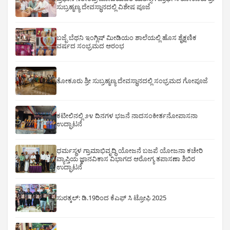
ಸುಬ್ರಹ್ಮಣ್ಯ ದೇವಸ್ಥಾನದಲ್ಲಿ ವಿಶೇಷ ಪೂಜೆ
ಬಜ್ಪೆ ಬೆಥನಿ ಇಂಗ್ಲಿಷ್ ಮೀಡಿಯಂ ಶಾಲೆಯಲ್ಲಿ ಹೊಸ ಶೈಕ್ಷಣಿಕ
ವರ್ಷದ ಸಂಭ್ರಮದ ಆರಂಭ
ತೋಕೂರು ಶ್ರೀ ಸುಬ್ರಹ್ಮಣ್ಯ ದೇವಸ್ಥಾನದಲ್ಲಿ ಸಂಭ್ರಮದ ಗೋಪೂಜೆ
ಕಟೀಲಿನಲ್ಲಿ ೨೪ ದಿನಗಳ ಭಜನೆ ನಾದಸಂಕೀರ್ತನೋಪಾಸನಾ
ಉದ್ಘಾಟನೆ
ಧರ್ಮಸ್ಥಳ ಗ್ರಾಮಾಭಿವೃದ್ಧಿ ಯೋಜನೆ ಬಜಪೆ ಯೋಜನಾ ಕಚೇರಿ
ವ್ಯಾಪ್ತಿಯ ಜ್ಞಾನವಿಕಾಸ ವಿಭಾಗದ ಆರೋಗ್ಯ ತಪಾಸಣಾ ಶಿಬಿರ
ಉದ್ಘಾಟನೆ
ಸುರತ್ಕಲ್: ಡಿ‌.19ರಿಂದ ಕೆಎಫ್ ಸಿ ಟ್ರೋಫಿ 2025