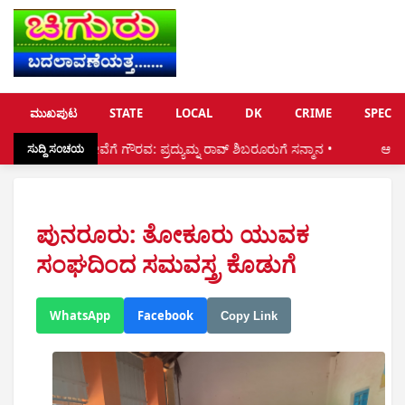
ಮುಖಪುಟ
STATE
LOCAL
DK
CRIME
SPECIA
ಸೇವೆಗೆ ಗೌರವ: ಪ್ರದ್ಯುಮ್ನ ರಾವ್ ಶಿಬರೂರುಗೆ ಸನ್ಮಾನ •
ಆ.8:ಕಟೀಲಿನಲ್ಲಿ ಗೋಪಾಲ
ಸುದ್ದಿ ಸಂಚಯ
ಪುನರೂರು: ತೋಕೂರು ಯುವಕ
ಸಂಘದಿಂದ ಸಮವಸ್ತ್ರ ಕೊಡುಗೆ
WhatsApp
Facebook
Copy Link