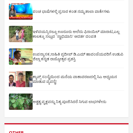
ಪಂಚ ಭಾಷೆಗಳಲ್ಲಿ ಪ್ರಸಾರ ಕಂಡ ನಮ್ಮ ಶಾಲಾ ವಾರ್ತೆಗಳು
ಇಳಿವಯಸ್ಸಿನಲ್ಲೂ ಊರೂರು ಅಲೆದು ಫಿನಾಯಿಲ್ ಮಾರಾಟ,ಎಲ್ಲ
ಕಾಲಕ್ಕೂ ಸಲ್ಲುವ `ಸ್ವಾಭಿಮಾನಿ' ಆದರ್ಶ ದಂಪತಿ
ಉಪನ್ಯಾಸಕ,ಸಾಹಿತಿ ಪ್ರದೀಪ್ ಡಿ.ಎಮ್ ಹಾವಂಜೆಯವರಿಗೆ ಉಡುಪಿ
ಜಿಲ್ಲಾ ಕನ್ನಡ ರಾಜ್ಯೋತ್ಸವ ಪ್ರಶಸ್ತಿ
ಕ್ಯಾಪ್ಸ್ ಸಂಸ್ಥೆಯಿಂದ ಮನೆಯ ವಾತಾವರಣದಲ್ಲಿ ಸಿಎ ಅಧ್ಯಯನ
ಮಾಡುವ ವ್ಯವಸ್ಥೆ!
ಅಶ್ವತ್ಥ ವೃಕ್ಷವನ್ನು ನಿತ್ಯ ಪೂಜಿಸಿದರೆ ಸಿಗುವ ಲಾಭಗಳೇನು
OTHER