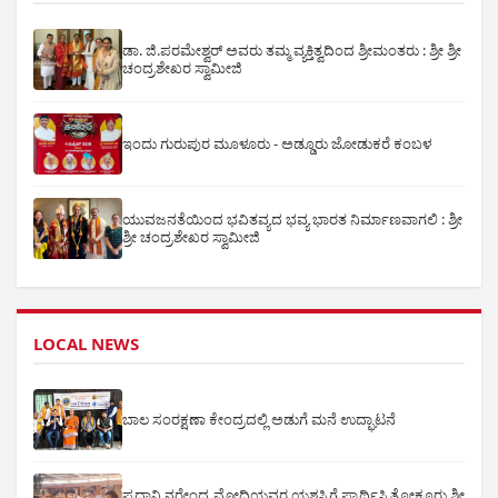
ಡಾ. ಜಿ.ಪರಮೇಶ್ವರ್ ಅವರು ತಮ್ಮ ವ್ಯಕ್ತಿತ್ವದಿಂದ ಶ್ರೀಮಂತರು : ಶ್ರೀ ಶ್ರೀ
ಚಂದ್ರಶೇಖರ ಸ್ವಾಮೀಜಿ
ಇಂದು ಗುರುಪುರ ಮೂಳೂರು - ಅಡ್ಡೂರು ಜೋಡುಕರೆ ಕಂಬಳ
ಯುವಜನತೆಯಿಂದ ಭವಿತವ್ಯದ ಭವ್ಯ ಭಾರತ ನಿರ್ಮಾಣವಾಗಲಿ : ಶ್ರೀ
ಶ್ರೀ ಚಂದ್ರಶೇಖರ ಸ್ವಾಮೀಜಿ
LOCAL NEWS
ಬಾಲ ಸಂರಕ್ಷಣಾ ಕೇಂದ್ರದಲ್ಲಿ ಅಡುಗೆ ಮನೆ ಉದ್ಘಾಟನೆ
ಪ್ರಧಾನಿ ನರೇಂದ್ರ ಮೋದಿಯವರ ಯಶಸ್ಸಿಗೆ ಪ್ರಾರ್ಥಿಸಿ ತೋಕೂರು ಶ್ರೀ