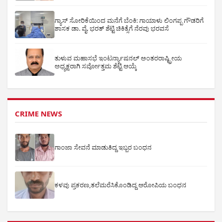
ಗ್ಯಾಸ್ ಸೋರಿಕೆಯಿಂದ ಮನೆಗೆ ಬೆಂಕಿ: ಗಾಯಾಳು ಲಿಂಗಪ್ಪ ಗೌಡರಿಗೆ
ಶಾಸಕ ಡಾ. ವೈ. ಭರತ್ ಶೆಟ್ಟಿ ಚಿಕಿತ್ಸೆಗೆ ನೆರವು ಭರವಸೆ
ತುಳುವ ಮಹಾಸಭೆ ಇಂಟರ್ನ್ಯಾಷನಲ್ ಅಂತರರಾಷ್ಟ್ರೀಯ
ಅಧ್ಯಕ್ಷರಾಗಿ ಸರ್ವೋತ್ತಮ ಶೆಟ್ಟಿ ಆಯ್ಕೆ
CRIME NEWS
ಗಾಂಜಾ ಸೇವನೆ ಮಾಡುತಿದ್ದ ಇಬ್ಬರ ಬಂಧನ
ಕಳವು ಪ್ರಕರಣ,ತಲೆಮರೆಸಿಕೊಂಡಿದ್ದ ಆರೋಪಿಯ ಬಂಧನ