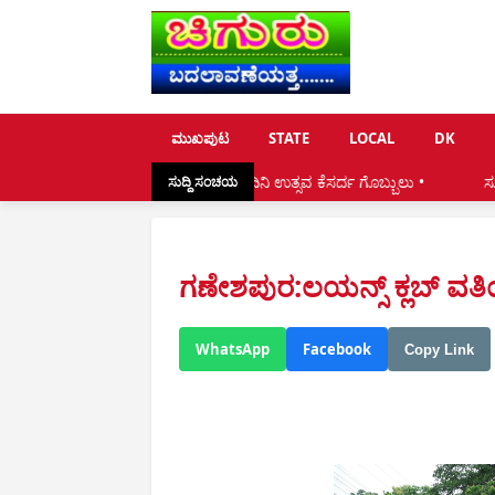
ಮುಖಪುಟ
STATE
LOCAL
DK
ಎರಡನೇ ವರ್ಷದ ನಂದಿನಿ ಉತ್ಸವ ಕೆಸರ್ದ ಗೊಬ್ಬುಲು •
ಸೂರಿಂಜೆ:ಶಾಲೆಯಲ್ಲಿ ವಾಲ
ಸುದ್ದಿ ಸಂಚಯ
ಗಣೇಶಪುರ:ಲಯನ್ಸ್ ಕ್ಲಬ್ ವ
WhatsApp
Facebook
Copy Link