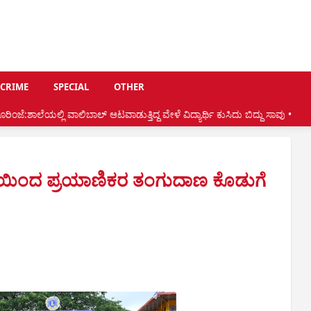
CRIME
SPECIAL
OTHER
ಿಬಾಲ್ ಆಟವಾಡುತ್ತಿದ್ದ ವೇಳೆ ವಿದ್ಯಾರ್ಥಿ ಕುಸಿದು ಬಿದ್ದು ಸಾವು •
ನಾಟಿ ಕಾರ್ಯದ ಸಂ
ತಿಯಿಂದ ಪ್ರಯಾಣಿಕರ ತಂಗುದಾಣ ಕೊಡುಗೆ