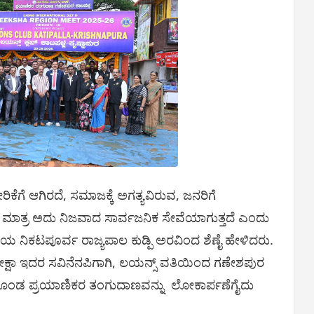
ೆಗೆ ಆಗಿರದೆ, ಸಮಾಜಕ್ಕೆ ಅಗತ್ಯವಿರುವ, ಜನರಿಗೆ
 ಮಾತ್ರ ಅದು ನಿಜವಾದ ಸಾರ್ವಜನಿಕ ಸೇವೆಯಾಗುತ್ತದೆ ಎಂದು
7D ಯ ನಿಕಟಪೂರ್ವ ರಾಜ್ಯಪಾಲ ಕುಡ್ಪಿ ಅರವಿಂದ ಶೆಣೈ ಹೇಳಿದರು.
 ದೀಕ್ಷಾ ಇದರ ಸವಿನೆನಪಿಗಾಗಿ, ಲಯನ್ಸ್ ವತಿಯಿಂದ ಗಣೇಶಪುರ
ಣಗೊಂಡ ಪ್ರಯಾಣಿಕರ ತಂಗುದಾಣವನ್ನು ಲೋಕಾರ್ಪಣೆಗೈದು