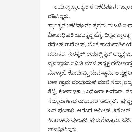
ಲಯನ್ಸ್ ಪ್ರಾಂತ್ಯ 9 ರ ನಿಕಟಪೂರ್ವ ಪ್ರಾಂತ್ಯ
ವಹಿಸಿದ್ದರು.
ಪ್ರಾಂತ್ಯದ ನಿಕಟಪೂರ್ವ ಪ್ರಥಮ ಮಹಿಳೆ ಮಿರಾ
ಕೋಶಾಧಿಕಾರಿ ಬಾಲಕೃಷ್ಣ ಹೆಗ್ಡೆ, ದೀಕ್ಷಾ ಪ್ರಾಂ
ರಮೇಶ್ ರಾಥೋಡ್, ಜೊತೆ ಕಾರ್ಯದರ್ಶಿ ಯತಿರಾಜ್
ದಯಕರ, ಸುರತ್ಕಲ್ ಲಯನ್ಸ್ ಕ್ಲಬ್ ಅಧ್ಯಕ
ವ್ಯವಸ್ಥಾಪನ ಸಮಿತಿ ಮಾಜಿ ಅಧ್ಯಕ್ಷ ಧರ್ಮ
ಬೊಳ್ಳಾಜೆ, ಕೋರ್ದಬ್ಬು ದೇವಸ್ಥಾನದ ಅಧ್ಯಕ್ಷ 
ಬಾಳ ಗ್ರಾಮ ಪಂಚಾಯತ್ ಮಾಜಿ ಸದಸ್ಯ ಪದ್ಮನಾ
ಶೆಟ್ಟಿ, ಕೋಶಾಧಿಕಾರಿ ವಿನೋದ್ ಕುಮಾರ್, ಮಾಜ
ಸದಸ್ಯರುಗಳಾದ ರಾಜಾರಾಂ ಸಾಲ್ಯಾನ್, ಪುಷ್ಪರಾಜ
ಎಸ್.ಪೂಜಾರಿ, ಆನಂದ ಅಮೀನ್, ಕಿಶೋರ್ ಶೆಟ್ಟಿ
ಸೀತಾರಾಮ ಪೂಜಾರಿ, ಪುರುಷೋತ್ತಮ, ಹರೀಶ
ಉಪಸ್ಥಿತರಿದ್ದರು.