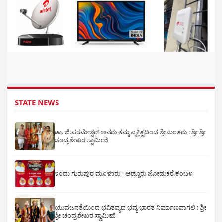
STATE NEWS
ಡಾ. ಜಿ.ಪರಮೇಶ್ವರ್ ಅವರು ತಮ್ಮ ವ್ಯಕ್ತಿತ್ವದಿಂದ ಶ್ರೀಮಂತರು : ಶ್ರೀ ಶ್ರೀ
ಚಂದ್ರಶೇಖರ ಸ್ವಾಮೀಜಿ
ಇಂದು ಗುರುಪುರ ಮೂಳೂರು - ಅಡ್ಡೂರು ಜೋಡುಕರೆ ಕಂಬಳ
ಯುವಜನತೆಯಿಂದ ಭವಿತವ್ಯದ ಭವ್ಯ ಭಾರತ ನಿರ್ಮಾಣವಾಗಲಿ : ಶ್ರೀ
ಶ್ರೀ ಚಂದ್ರಶೇಖರ ಸ್ವಾಮೀಜಿ