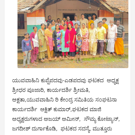
ಯುವವಾಹಿನಿ ಕುಪ್ಪೆಪದವು-ಎಡಪದವು ಘಟಕದ ಅಧ್ಯಕ್ಷ
ಶ್ರೀಧರ ಪೂಜಾರಿ, ಕಾರ್ಯದರ್ಶಿ ಶ್ರೀಮತಿ,
ಅಕ್ಷತಾ,ಯುವವಾಹಿನಿ ರಿ ಕೇಂದ್ರ ಸಮಿತಿಯ ಸಂಘಟನಾ
ಕಾರ್ಯದರ್ಶಿ ಆಕ್ಷಿತ್ ಕುಮಾರ್,ಘಟಕದ ಮಾಜಿ
ಅಧ್ಯಕ್ಷರುಗಳಾದ ಅಜಯ್ ಅಮೀನ್, ಸೌಮ್ಯ ಕೋಟ್ಯಾನ್,
ಜಗದೀಶ್ ದುರ್ಗಾಕೊಡಿ, ಘಟಕದ ಸದಸ್ಯೆ, ಮುತ್ತೂರು