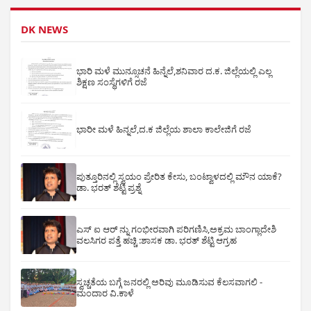
DK NEWS
ಭಾರಿ ಮಳೆ ಮುನ್ಸೂಚನೆ ಹಿನ್ನೆಲೆ,ಶನಿವಾರ ದ.ಕ. ಜಿಲ್ಲೆಯಲ್ಲಿ ಎಲ್ಲ
ಶಿಕ್ಷಣ ಸಂಸ್ಥೆಗಳಿಗೆ ರಜೆ
ಭಾರೀ ಮಳೆ ಹಿನ್ನಲೆ,ದ.ಕ ಜಿಲ್ಲೆಯ ಶಾಲಾ ಕಾಲೇಜಿಗೆ ರಜೆ
ಪುತ್ತೂರಿನಲ್ಲಿ ಸ್ವಯಂ ಪ್ರೇರಿತ ಕೇಸು, ಬಂಟ್ವಾಳದಲ್ಲಿ ಮೌನ ಯಾಕೆ?
ಡಾ. ಭರತ್ ಶೆಟ್ಟಿ ಪ್ರಶ್ನೆ
ಎಸ್ ಐ ಆರ್ ನ್ನು ಗಂಭೀರವಾಗಿ ಪರಿಗಣಿಸಿ,ಅಕ್ರಮ ಬಾಂಗ್ಲಾದೇಶಿ
ವಲಸಿಗರ ಪತ್ತೆ ಹಚ್ಚಿ :ಶಾಸಕ ಡಾ. ಭರತ್ ಶೆಟ್ಟಿ ಆಗ್ರಹ
ಸ್ವಚ್ಚತೆಯ ಬಗ್ಗೆ ಜನರಲ್ಲಿ ಅರಿವು ಮೂಡಿಸುವ ಕೆಲಸವಾಗಲಿ -
ಮಂದಾರ ವಿ.ಕಾಳೆ