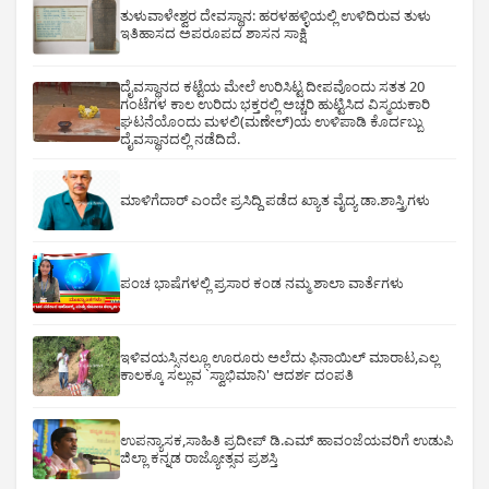
ತುಳುವಾಳೇಶ್ವರ ದೇವಸ್ಥಾನ: ಹರಳಹಳ್ಳಿಯಲ್ಲಿ ಉಳಿದಿರುವ ತುಳು
ಇತಿಹಾಸದ ಅಪರೂಪದ ಶಾಸನ ಸಾಕ್ಷಿ
ದೈವಸ್ಥಾನದ ಕಟ್ಟೆಯ ಮೇಲೆ ಉರಿಸಿಟ್ಟ ದೀಪವೊಂದು ಸತತ 20
ಗಂಟೆಗಳ ಕಾಲ ಉರಿದು ಭಕ್ತರಲ್ಲಿ ಅಚ್ಚರಿ ಹುಟ್ಟಿಸಿದ ವಿಸ್ಮಯಕಾರಿ
ಘಟನೆಯೊಂದು ಮಳಲಿ(ಮಣೇಲ್)ಯ ಉಳಿಪಾಡಿ ಕೊರ್ದಬ್ಬು
ದೈವಸ್ಥಾನದಲ್ಲಿ ನಡೆದಿದೆ.
ಮಾಳಿಗೆದಾರ್ ಎಂದೇ ಪ್ರಸಿದ್ದಿ ಪಡೆದ ಖ್ಯಾತ ವೈದ್ಯ ಡಾ.ಶಾಸ್ತ್ರಿಗಳು
ಪಂಚ ಭಾಷೆಗಳಲ್ಲಿ ಪ್ರಸಾರ ಕಂಡ ನಮ್ಮ ಶಾಲಾ ವಾರ್ತೆಗಳು
ಇಳಿವಯಸ್ಸಿನಲ್ಲೂ ಊರೂರು ಅಲೆದು ಫಿನಾಯಿಲ್ ಮಾರಾಟ,ಎಲ್ಲ
ಕಾಲಕ್ಕೂ ಸಲ್ಲುವ `ಸ್ವಾಭಿಮಾನಿ' ಆದರ್ಶ ದಂಪತಿ
ಉಪನ್ಯಾಸಕ,ಸಾಹಿತಿ ಪ್ರದೀಪ್ ಡಿ.ಎಮ್ ಹಾವಂಜೆಯವರಿಗೆ ಉಡುಪಿ
ಜಿಲ್ಲಾ ಕನ್ನಡ ರಾಜ್ಯೋತ್ಸವ ಪ್ರಶಸ್ತಿ