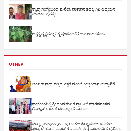
ಕ್ಯಾಪ್ಸ್ ಸಂಸ್ಥೆಯಿಂದ ಮನೆಯ ವಾತಾವರಣದಲ್ಲಿ ಸಿಎ ಅಧ್ಯಯನ
ಮಾಡುವ ವ್ಯವಸ್ಥೆ!
ಅಶ್ವತ್ಥ ವೃಕ್ಷವನ್ನು ನಿತ್ಯ ಪೂಜಿಸಿದರೆ ಸಿಗುವ ಲಾಭಗಳೇನು
OTHER
ಅಂಬರ್ ನಾಥ್ ನಲ್ಲಿ ಶನೀಶ್ವರ ಮುಂಬೈ ಯಕ್ಷಯಾನ ಉದ್ಘಾಟನೆ
ಹಂಗೇರಿಯಲ್ಲಿ ಶ್ರೀ ಚಂದ್ರಶೇಖರ ಸ್ವಾಮೀಜಿ ಮಾಗದರ್ಶನದ
ಗೋಲ್ಡನ್ ಬಾಲಾಜಿ ದೇವಸ್ಥಾನ ನಿರ್ಮಾಣ
ಡಬ್ಲ್ಯೂ ಐಎಫ್ಎ (WIFA) ಅಂತರ್ ಜಿಲ್ಲಾ ಸಬ್ ಜೂನಿಯರ್
ಫುಟ್ಬಾಲ್ ಟೂರ್ನಮೆಂಟ್ ಗೆ ಸಮರ್ಥ್ ಸಿ ರೈ ಮುಂಬಯಿ ಜಿಲ್ಲೆಯಿಂದ