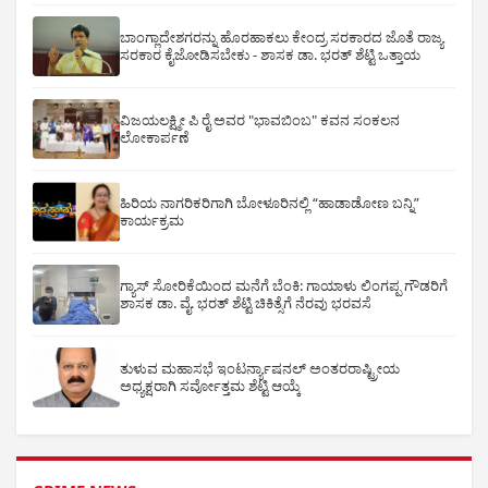
ಬಾಂಗ್ಲಾದೇಶಗರನ್ನು ಹೊರಹಾಕಲು ಕೇಂದ್ರ ಸರಕಾರದ ಜೊತೆ ರಾಜ್ಯ
ಸರಕಾರ ಕೈಜೋಡಿಸಬೇಕು - ಶಾಸಕ ಡಾ. ಭರತ್ ಶೆಟ್ಟಿ ಒತ್ತಾಯ
ವಿಜಯಲಕ್ಷ್ಮೀ ಪಿ ರೈ ಅವರ "ಭಾವಬಿಂಬ" ಕವನ ಸಂಕಲನ
ಲೋಕಾರ್ಪಣೆ
ಹಿರಿಯ ನಾಗರಿಕರಿಗಾಗಿ ಬೋಳೂರಿನಲ್ಲಿ “ಹಾಡಾಡೋಣ ಬನ್ನಿ”
ಕಾರ್ಯಕ್ರಮ
ಗ್ಯಾಸ್ ಸೋರಿಕೆಯಿಂದ ಮನೆಗೆ ಬೆಂಕಿ: ಗಾಯಾಳು ಲಿಂಗಪ್ಪ ಗೌಡರಿಗೆ
ಶಾಸಕ ಡಾ. ವೈ. ಭರತ್ ಶೆಟ್ಟಿ ಚಿಕಿತ್ಸೆಗೆ ನೆರವು ಭರವಸೆ
ತುಳುವ ಮಹಾಸಭೆ ಇಂಟರ್ನ್ಯಾಷನಲ್ ಅಂತರರಾಷ್ಟ್ರೀಯ
ಅಧ್ಯಕ್ಷರಾಗಿ ಸರ್ವೋತ್ತಮ ಶೆಟ್ಟಿ ಆಯ್ಕೆ