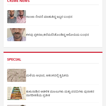
CRIME NEWS
ಗಾಂಜಾ ಸೇವನೆ ಮಾಡುತಿದ್ದ ಇಬ್ಬರ ಬಂಧನ
ಕಳವು ಪ್ರಕರಣ,ತಲೆಮರೆಸಿಕೊಂಡಿದ್ದ ಆರೋಪಿಯ ಬಂಧನ
SPECIAL
ಮಳೆಯ ಅಭಾವ, ಆತಂಕದಲ್ಲಿ ಕೃಷಿಕರು
ತುಳುನಾಡಿನ ಆಡಳಿತ ಮಜಲುಗಳು ಮತ್ತು ಪದವಿಗಳು ಪುರಾತನ
ನಾಗರೀಕತೆಯ ಪ್ರತೀಕ