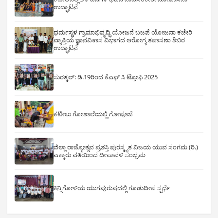
ಉದ್ಘಾಟನೆ
ಧರ್ಮಸ್ಥಳ ಗ್ರಾಮಾಭಿವೃದ್ಧಿ ಯೋಜನೆ ಬಜಪೆ ಯೋಜನಾ ಕಚೇರಿ
ವ್ಯಾಪ್ತಿಯ ಜ್ಞಾನವಿಕಾಸ ವಿಭಾಗದ ಆರೋಗ್ಯ ತಪಾಸಣಾ ಶಿಬಿರ
ಉದ್ಘಾಟನೆ
ಸುರತ್ಕಲ್: ಡಿ‌.19ರಿಂದ ಕೆಎಫ್ ಸಿ ಟ್ರೋಫಿ 2025
ಕಟೀಲು ಗೋಶಾಲೆಯಲ್ಲಿ ಗೋಪೂಜೆ
ಜಿಲ್ಲಾ ರಾಜ್ಯೋತ್ಸವ ಪ್ರಶಸ್ತಿ ಪುರಸ್ಕೃತ ವಿಜಯ ಯುವ ಸಂಗಮ (ರಿ.)
ಎಕ್ಕಾರು ವತಿಯಿಂದ ದೀಪಾವಳಿ ಸಂಭ್ರಮ
ಕಿನ್ನಿಗೋಳಿಯ ಯುಗಪುರುಷದಲ್ಲಿ ಗೂಡುದೀಪ ಸ್ಪರ್ಧೆ