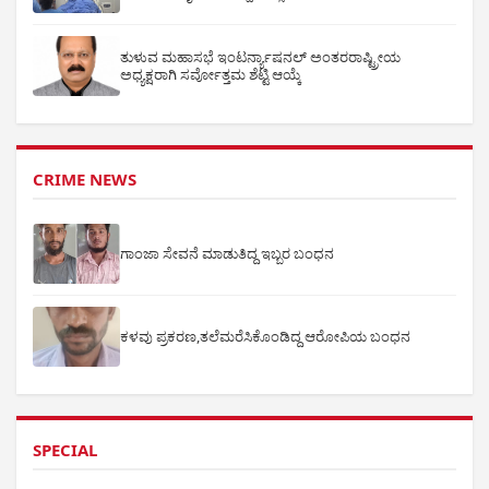
ತುಳುವ ಮಹಾಸಭೆ ಇಂಟರ್ನ್ಯಾಷನಲ್ ಅಂತರರಾಷ್ಟ್ರೀಯ
ಅಧ್ಯಕ್ಷರಾಗಿ ಸರ್ವೋತ್ತಮ ಶೆಟ್ಟಿ ಆಯ್ಕೆ
CRIME NEWS
ಗಾಂಜಾ ಸೇವನೆ ಮಾಡುತಿದ್ದ ಇಬ್ಬರ ಬಂಧನ
ಕಳವು ಪ್ರಕರಣ,ತಲೆಮರೆಸಿಕೊಂಡಿದ್ದ ಆರೋಪಿಯ ಬಂಧನ
SPECIAL