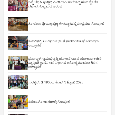
ಬಜ್ಪೆ ಬೆಥನಿ ಇಂಗ್ಲಿಷ್ ಮೀಡಿಯಂ ಶಾಲೆಯಲ್ಲಿ ಹೊಸ ಶೈಕ್ಷಣಿಕ
ವರ್ಷದ ಸಂಭ್ರಮದ ಆರಂಭ
ತೋಕೂರು ಶ್ರೀ ಸುಬ್ರಹ್ಮಣ್ಯ ದೇವಸ್ಥಾನದಲ್ಲಿ ಸಂಭ್ರಮದ ಗೋಪೂಜೆ
ಕಟೀಲಿನಲ್ಲಿ ೨೪ ದಿನಗಳ ಭಜನೆ ನಾದಸಂಕೀರ್ತನೋಪಾಸನಾ
ಉದ್ಘಾಟನೆ
ಧರ್ಮಸ್ಥಳ ಗ್ರಾಮಾಭಿವೃದ್ಧಿ ಯೋಜನೆ ಬಜಪೆ ಯೋಜನಾ ಕಚೇರಿ
ವ್ಯಾಪ್ತಿಯ ಜ್ಞಾನವಿಕಾಸ ವಿಭಾಗದ ಆರೋಗ್ಯ ತಪಾಸಣಾ ಶಿಬಿರ
ಉದ್ಘಾಟನೆ
ಸುರತ್ಕಲ್: ಡಿ‌.19ರಿಂದ ಕೆಎಫ್ ಸಿ ಟ್ರೋಫಿ 2025
ಕಟೀಲು ಗೋಶಾಲೆಯಲ್ಲಿ ಗೋಪೂಜೆ