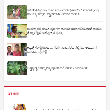
ಇಳಿವಯಸ್ಸಿನಲ್ಲೂ ಊರೂರು ಅಲೆದು ಫಿನಾಯಿಲ್ ಮಾರಾಟ,ಎಲ್ಲ
ಕಾಲಕ್ಕೂ ಸಲ್ಲುವ `ಸ್ವಾಭಿಮಾನಿ' ಆದರ್ಶ ದಂಪತಿ
ಉಪನ್ಯಾಸಕ,ಸಾಹಿತಿ ಪ್ರದೀಪ್ ಡಿ.ಎಮ್ ಹಾವಂಜೆಯವರಿಗೆ ಉಡುಪಿ
ಜಿಲ್ಲಾ ಕನ್ನಡ ರಾಜ್ಯೋತ್ಸವ ಪ್ರಶಸ್ತಿ
ಕ್ಯಾಪ್ಸ್ ಸಂಸ್ಥೆಯಿಂದ ಮನೆಯ ವಾತಾವರಣದಲ್ಲಿ ಸಿಎ ಅಧ್ಯಯನ
ಮಾಡುವ ವ್ಯವಸ್ಥೆ!
ಅಶ್ವತ್ಥ ವೃಕ್ಷವನ್ನು ನಿತ್ಯ ಪೂಜಿಸಿದರೆ ಸಿಗುವ ಲಾಭಗಳೇನು
OTHER