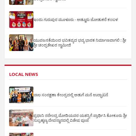
ಇಂದು ಗುರುಪುರ ಮೂಳೂರು - ಅಡ್ಡೂರು ಜೋಡುಕರೆ ಕಂಬಳ
ಯುವಜನತೆಯಿಂದ ಭವಿತವ್ಯದ ಭವ್ಯ ಭಾರತ ನಿರ್ಮಾಣವಾಗಲಿ : ಶ್ರೀ
ಶ್ರೀ ಚಂದ್ರಶೇಖರ ಸ್ವಾಮೀಜಿ
LOCAL NEWS
ಬಾಲ ಸಂರಕ್ಷಣಾ ಕೇಂದ್ರದಲ್ಲಿ ಅಡುಗೆ ಮನೆ ಉದ್ಘಾಟನೆ
ಪ್ರಧಾನಿ ನರೇಂದ್ರ ಮೋದಿಯವರ ಯಶಸ್ಸಿಗೆ ಪ್ರಾರ್ಥಿಸಿ ತೋಕೂರು ಶ್ರೀ
ಸುಬ್ರಹ್ಮಣ್ಯ ದೇವಸ್ಥಾನದಲ್ಲಿ ವಿಶೇಷ ಪೂಜೆ