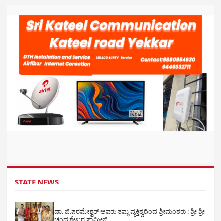
STATE NEWS
ಡಾ. ಜಿ.ಪರಮೇಶ್ವರ್ ಅವರು ತಮ್ಮ ವ್ಯಕ್ತಿತ್ವದಿಂದ ಶ್ರೀಮಂತರು : ಶ್ರೀ ಶ್ರೀ
ಚಂದ್ರಶೇಖರ ಸ್ವಾಮೀಜಿ