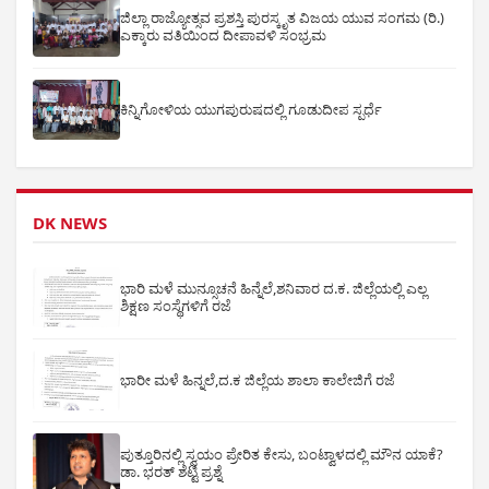
ಜಿಲ್ಲಾ ರಾಜ್ಯೋತ್ಸವ ಪ್ರಶಸ್ತಿ ಪುರಸ್ಕೃತ ವಿಜಯ ಯುವ ಸಂಗಮ (ರಿ.)
ಎಕ್ಕಾರು ವತಿಯಿಂದ ದೀಪಾವಳಿ ಸಂಭ್ರಮ
ಕಿನ್ನಿಗೋಳಿಯ ಯುಗಪುರುಷದಲ್ಲಿ ಗೂಡುದೀಪ ಸ್ಪರ್ಧೆ
DK NEWS
ಭಾರಿ ಮಳೆ ಮುನ್ಸೂಚನೆ ಹಿನ್ನೆಲೆ,ಶನಿವಾರ ದ.ಕ. ಜಿಲ್ಲೆಯಲ್ಲಿ ಎಲ್ಲ
ಶಿಕ್ಷಣ ಸಂಸ್ಥೆಗಳಿಗೆ ರಜೆ
ಭಾರೀ ಮಳೆ ಹಿನ್ನಲೆ,ದ.ಕ ಜಿಲ್ಲೆಯ ಶಾಲಾ ಕಾಲೇಜಿಗೆ ರಜೆ
ಪುತ್ತೂರಿನಲ್ಲಿ ಸ್ವಯಂ ಪ್ರೇರಿತ ಕೇಸು, ಬಂಟ್ವಾಳದಲ್ಲಿ ಮೌನ ಯಾಕೆ?
ಡಾ. ಭರತ್ ಶೆಟ್ಟಿ ಪ್ರಶ್ನೆ