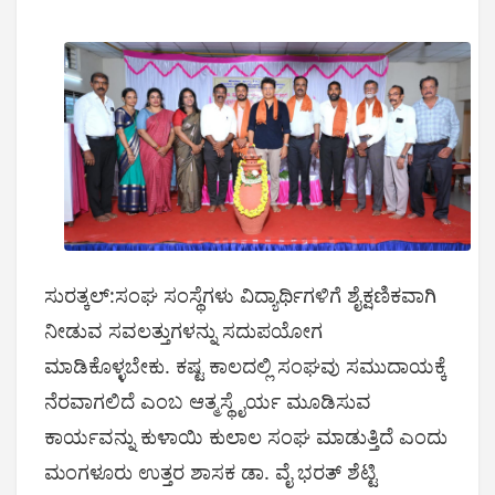
ಸುರತ್ಕಲ್:ಸಂಘ ಸಂಸ್ಥೆಗಳು ವಿದ್ಯಾರ್ಥಿಗಳಿಗೆ ಶೈಕ್ಷಣಿಕವಾಗಿ
ನೀಡುವ ಸವಲತ್ತುಗಳನ್ನು ಸದುಪಯೋಗ
ಮಾಡಿಕೊಳ್ಳಬೇಕು. ಕಷ್ಟ ಕಾಲದಲ್ಲಿ ಸಂಘವು ಸಮುದಾಯಕ್ಕೆ
ನೆರವಾಗಲಿದೆ ಎಂಬ ಆತ್ಮಸ್ಥೈರ್ಯ ಮೂಡಿಸುವ
ಕಾರ್ಯವನ್ನು ಕುಳಾಯಿ ಕುಲಾಲ ಸಂಘ ಮಾಡುತ್ತಿದೆ ಎಂದು
ಮಂಗಳೂರು ಉತ್ತರ ಶಾಸಕ ಡಾ. ವೈ ಭರತ್ ಶೆಟ್ಟಿ