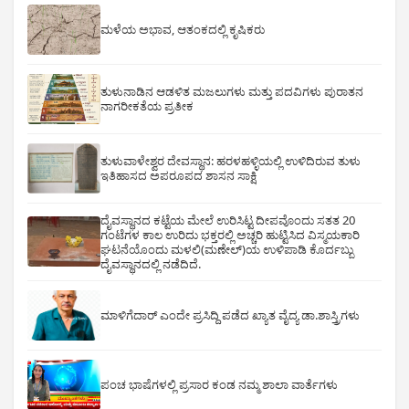
ಮಳೆಯ ಅಭಾವ, ಆತಂಕದಲ್ಲಿ ಕೃಷಿಕರು
ತುಳುನಾಡಿನ ಆಡಳಿತ ಮಜಲುಗಳು ಮತ್ತು ಪದವಿಗಳು ಪುರಾತನ
ನಾಗರೀಕತೆಯ ಪ್ರತೀಕ
ತುಳುವಾಳೇಶ್ವರ ದೇವಸ್ಥಾನ: ಹರಳಹಳ್ಳಿಯಲ್ಲಿ ಉಳಿದಿರುವ ತುಳು
ಇತಿಹಾಸದ ಅಪರೂಪದ ಶಾಸನ ಸಾಕ್ಷಿ
ದೈವಸ್ಥಾನದ ಕಟ್ಟೆಯ ಮೇಲೆ ಉರಿಸಿಟ್ಟ ದೀಪವೊಂದು ಸತತ 20
ಗಂಟೆಗಳ ಕಾಲ ಉರಿದು ಭಕ್ತರಲ್ಲಿ ಅಚ್ಚರಿ ಹುಟ್ಟಿಸಿದ ವಿಸ್ಮಯಕಾರಿ
ಘಟನೆಯೊಂದು ಮಳಲಿ(ಮಣೇಲ್)ಯ ಉಳಿಪಾಡಿ ಕೊರ್ದಬ್ಬು
ದೈವಸ್ಥಾನದಲ್ಲಿ ನಡೆದಿದೆ.
ಮಾಳಿಗೆದಾರ್ ಎಂದೇ ಪ್ರಸಿದ್ದಿ ಪಡೆದ ಖ್ಯಾತ ವೈದ್ಯ ಡಾ.ಶಾಸ್ತ್ರಿಗಳು
ಪಂಚ ಭಾಷೆಗಳಲ್ಲಿ ಪ್ರಸಾರ ಕಂಡ ನಮ್ಮ ಶಾಲಾ ವಾರ್ತೆಗಳು