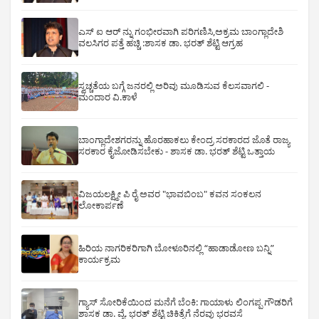
ಎಸ್ ಐ ಆರ್ ನ್ನು ಗಂಭೀರವಾಗಿ ಪರಿಗಣಿಸಿ,ಅಕ್ರಮ ಬಾಂಗ್ಲಾದೇಶಿ
ವಲಸಿಗರ ಪತ್ತೆ ಹಚ್ಚಿ :ಶಾಸಕ ಡಾ. ಭರತ್ ಶೆಟ್ಟಿ ಆಗ್ರಹ
ಸ್ವಚ್ಚತೆಯ ಬಗ್ಗೆ ಜನರಲ್ಲಿ ಅರಿವು ಮೂಡಿಸುವ ಕೆಲಸವಾಗಲಿ -
ಮಂದಾರ ವಿ.ಕಾಳೆ
ಬಾಂಗ್ಲಾದೇಶಗರನ್ನು ಹೊರಹಾಕಲು ಕೇಂದ್ರ ಸರಕಾರದ ಜೊತೆ ರಾಜ್ಯ
ಸರಕಾರ ಕೈಜೋಡಿಸಬೇಕು - ಶಾಸಕ ಡಾ. ಭರತ್ ಶೆಟ್ಟಿ ಒತ್ತಾಯ
ವಿಜಯಲಕ್ಷ್ಮೀ ಪಿ ರೈ ಅವರ "ಭಾವಬಿಂಬ" ಕವನ ಸಂಕಲನ
ಲೋಕಾರ್ಪಣೆ
ಹಿರಿಯ ನಾಗರಿಕರಿಗಾಗಿ ಬೋಳೂರಿನಲ್ಲಿ “ಹಾಡಾಡೋಣ ಬನ್ನಿ”
ಕಾರ್ಯಕ್ರಮ
ಗ್ಯಾಸ್ ಸೋರಿಕೆಯಿಂದ ಮನೆಗೆ ಬೆಂಕಿ: ಗಾಯಾಳು ಲಿಂಗಪ್ಪ ಗೌಡರಿಗೆ
ಶಾಸಕ ಡಾ. ವೈ. ಭರತ್ ಶೆಟ್ಟಿ ಚಿಕಿತ್ಸೆಗೆ ನೆರವು ಭರವಸೆ