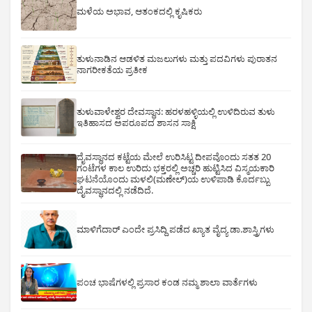
ಮಳೆಯ ಅಭಾವ, ಆತಂಕದಲ್ಲಿ ಕೃಷಿಕರು
ತುಳುನಾಡಿನ ಆಡಳಿತ ಮಜಲುಗಳು ಮತ್ತು ಪದವಿಗಳು ಪುರಾತನ
ನಾಗರೀಕತೆಯ ಪ್ರತೀಕ
ತುಳುವಾಳೇಶ್ವರ ದೇವಸ್ಥಾನ: ಹರಳಹಳ್ಳಿಯಲ್ಲಿ ಉಳಿದಿರುವ ತುಳು
ಇತಿಹಾಸದ ಅಪರೂಪದ ಶಾಸನ ಸಾಕ್ಷಿ
ದೈವಸ್ಥಾನದ ಕಟ್ಟೆಯ ಮೇಲೆ ಉರಿಸಿಟ್ಟ ದೀಪವೊಂದು ಸತತ 20
ಗಂಟೆಗಳ ಕಾಲ ಉರಿದು ಭಕ್ತರಲ್ಲಿ ಅಚ್ಚರಿ ಹುಟ್ಟಿಸಿದ ವಿಸ್ಮಯಕಾರಿ
ಘಟನೆಯೊಂದು ಮಳಲಿ(ಮಣೇಲ್)ಯ ಉಳಿಪಾಡಿ ಕೊರ್ದಬ್ಬು
ದೈವಸ್ಥಾನದಲ್ಲಿ ನಡೆದಿದೆ.
ಮಾಳಿಗೆದಾರ್ ಎಂದೇ ಪ್ರಸಿದ್ದಿ ಪಡೆದ ಖ್ಯಾತ ವೈದ್ಯ ಡಾ.ಶಾಸ್ತ್ರಿಗಳು
ಪಂಚ ಭಾಷೆಗಳಲ್ಲಿ ಪ್ರಸಾರ ಕಂಡ ನಮ್ಮ ಶಾಲಾ ವಾರ್ತೆಗಳು