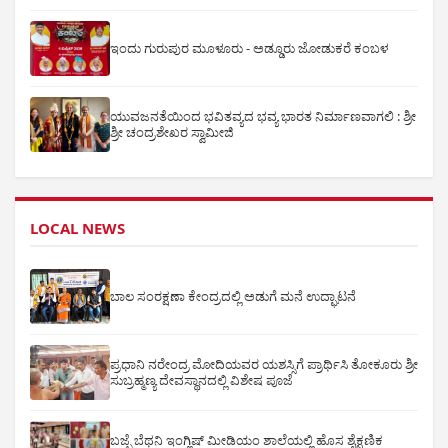
ಇಂದು ಗುರುಪುರ ಮೂಳೂರು - ಅಡ್ಡೂರು ಜೋಡುಕರೆ ಕಂಬಳ
ಯುವಜನತೆಯಿಂದ ಭವಿತವ್ಯದ ಭವ್ಯ ಭಾರತ ನಿರ್ಮಾಣವಾಗಲಿ : ಶ್ರೀ
ಶ್ರೀ ಚಂದ್ರಶೇಖರ ಸ್ವಾಮೀಜಿ
LOCAL NEWS
ಬಾಲ ಸಂರಕ್ಷಣಾ ಕೇಂದ್ರದಲ್ಲಿ ಅಡುಗೆ ಮನೆ ಉದ್ಘಾಟನೆ
ಪ್ರಧಾನಿ ನರೇಂದ್ರ ಮೋದಿಯವರ ಯಶಸ್ಸಿಗೆ ಪ್ರಾರ್ಥಿಸಿ ತೋಕೂರು ಶ್ರೀ
ಸುಬ್ರಹ್ಮಣ್ಯ ದೇವಸ್ಥಾನದಲ್ಲಿ ವಿಶೇಷ ಪೂಜೆ
ಬಜ್ಪೆ ಬೆಥನಿ ಇಂಗ್ಲಿಷ್ ಮೀಡಿಯಂ ಶಾಲೆಯಲ್ಲಿ ಹೊಸ ಶೈಕ್ಷಣಿಕ