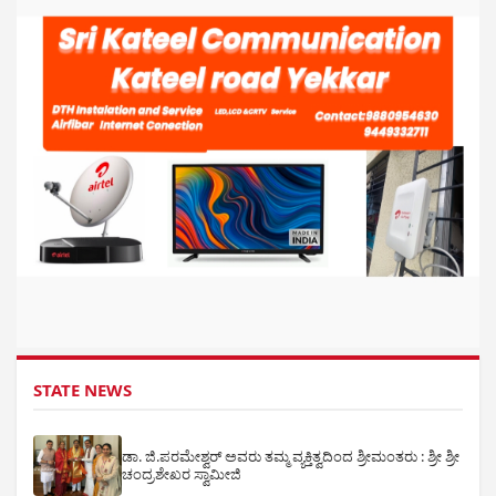
STATE NEWS
ಡಾ. ಜಿ.ಪರಮೇಶ್ವರ್ ಅವರು ತಮ್ಮ ವ್ಯಕ್ತಿತ್ವದಿಂದ ಶ್ರೀಮಂತರು : ಶ್ರೀ ಶ್ರೀ
ಚಂದ್ರಶೇಖರ ಸ್ವಾಮೀಜಿ