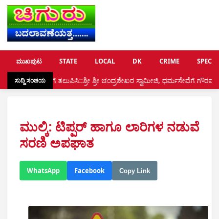
ಮುಖಪುಟ
STATE
LOCAL
DK
CRIME
SPECIA
ೆ ತಲುಪಿಸಿ::ಶ್ರೀ ಶ್ರೀ ಚಂದ್ರಶೇಖರ ಸ್ವಾಮೀಜಿ, ಧರ್ಮಸೇವೆಗೆ ಗೌರವ: ಪ್ರದ್ಯುಮ್ನ ರಾವ್ ಶಿ
ಸುದ್ದಿ ಸಂಚಯ
ಮುಲ್ಕಿ: ಟಿಪ್ಪರ್ ಹಾಗೂ ಲಾರಿಗಳ ನಡುವೆ
ಸರಣಿ ಅಪಘಾತ
WhatsApp
Facebook
Copy Link