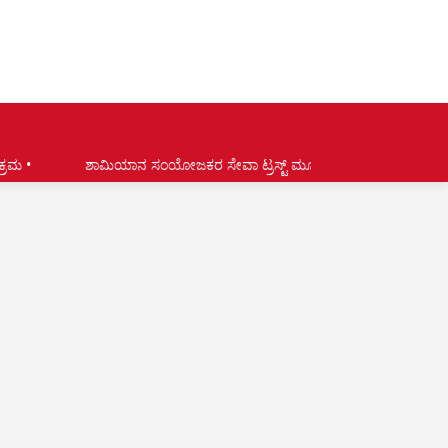
ಾನ ಸಂಯೋಜಕರ ಸೇವಾ ಟ್ರಸ್ಟ್ ಮೂಲ್ಕಿ ಕಿನ್ನಿಗೋಳಿ (ರಿ ) ಇದರ 18ನೇ ವಾರ್ಷಿಕೋತ್ಸವ 