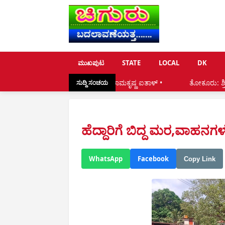
ಮುಖಪುಟ
STATE
LOCAL
DK
ಧಿಕಾರಿಯಾಗಿ ಸಾಧನೆ -ರಾಮಕೃಷ್ಣ ಐತಾಳ್ •
ತೋಕೂರು: ಶ್ರೀ ಸುಬ್ರಹ್ಮಣ್ಯ ಮಹಾಗಣಪ
ಸುದ್ದಿ ಸಂಚಯ
ಹೆದ್ದಾರಿಗೆ ಬಿದ್ದ ಮರ,ವಾಹನಗಳ
WhatsApp
Facebook
Copy Link