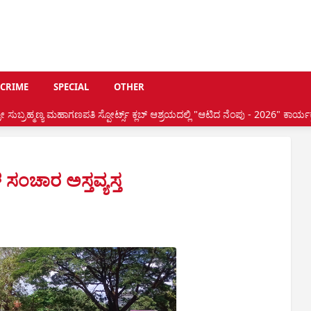
CRIME
SPECIAL
OTHER
ತಿ ಸ್ಪೋರ್ಟ್ಸ್ ಕ್ಲಬ್ ಆಶ್ರಯದಲ್ಲಿ "ಆಟಿದ ನೆಂಪು - 2026" ಕಾರ್ಯಕ್ರಮ •
ಶಾಮಿಯ
 ಸಂಚಾರ ಅಸ್ತವ್ಯಸ್ತ