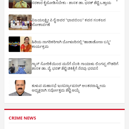
ಸರಕಾರ ಕೈಜೋಡಿಸಬೇಕು - ಶಾಸಕ ಡಾ. ಭರತ್ ಶೆಟ್ಟಿ ಒತ್ತಾಯ
ವಿಜಯಲಕ್ಷ್ಮೀ ಪಿ ರೈ ಅವರ "ಭಾವಬಿಂಬ" ಕವನ ಸಂಕಲನ
ಲೋಕಾರ್ಪಣೆ
ಹಿರಿಯ ನಾಗರಿಕರಿಗಾಗಿ ಬೋಳೂರಿನಲ್ಲಿ “ಹಾಡಾಡೋಣ ಬನ್ನಿ”
ಕಾರ್ಯಕ್ರಮ
ಗ್ಯಾಸ್ ಸೋರಿಕೆಯಿಂದ ಮನೆಗೆ ಬೆಂಕಿ: ಗಾಯಾಳು ಲಿಂಗಪ್ಪ ಗೌಡರಿಗೆ
ಶಾಸಕ ಡಾ. ವೈ. ಭರತ್ ಶೆಟ್ಟಿ ಚಿಕಿತ್ಸೆಗೆ ನೆರವು ಭರವಸೆ
ತುಳುವ ಮಹಾಸಭೆ ಇಂಟರ್ನ್ಯಾಷನಲ್ ಅಂತರರಾಷ್ಟ್ರೀಯ
ಅಧ್ಯಕ್ಷರಾಗಿ ಸರ್ವೋತ್ತಮ ಶೆಟ್ಟಿ ಆಯ್ಕೆ
CRIME NEWS