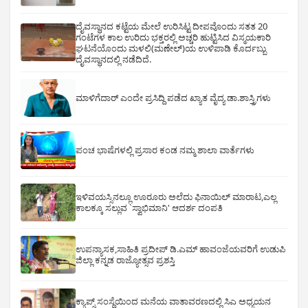
ದೈವಸ್ಥಾನದ ಕಟ್ಟೆಯ ಮೇಲೆ ಉರಿಸಿಟ್ಟ ದೀಪವೊಂದು ಸತತ 20
ಗಂಟೆಗಳ ಕಾಲ ಉರಿದು ಭಕ್ತರಲ್ಲಿ ಅಚ್ಚರಿ ಹುಟ್ಟಿಸಿದ ವಿಸ್ಮಯಕಾರಿ
ಘಟನೆಯೊಂದು ಮಳಲಿ(ಮಣೇಲ್)ಯ ಉಳಿಪಾಡಿ ಕೊರ್ದಬ್ಬು
ದೈವಸ್ಥಾನದಲ್ಲಿ ನಡೆದಿದೆ.
ಮಾಳಿಗೆದಾರ್ ಎಂದೇ ಪ್ರಸಿದ್ದಿ ಪಡೆದ ಖ್ಯಾತ ವೈದ್ಯ ಡಾ.ಶಾಸ್ತ್ರಿಗಳು
ಪಂಚ ಭಾಷೆಗಳಲ್ಲಿ ಪ್ರಸಾರ ಕಂಡ ನಮ್ಮ ಶಾಲಾ ವಾರ್ತೆಗಳು
ಇಳಿವಯಸ್ಸಿನಲ್ಲೂ ಊರೂರು ಅಲೆದು ಫಿನಾಯಿಲ್ ಮಾರಾಟ,ಎಲ್ಲ
ಕಾಲಕ್ಕೂ ಸಲ್ಲುವ `ಸ್ವಾಭಿಮಾನಿ' ಆದರ್ಶ ದಂಪತಿ
ಉಪನ್ಯಾಸಕ,ಸಾಹಿತಿ ಪ್ರದೀಪ್ ಡಿ.ಎಮ್ ಹಾವಂಜೆಯವರಿಗೆ ಉಡುಪಿ
ಜಿಲ್ಲಾ ಕನ್ನಡ ರಾಜ್ಯೋತ್ಸವ ಪ್ರಶಸ್ತಿ
ಕ್ಯಾಪ್ಸ್ ಸಂಸ್ಥೆಯಿಂದ ಮನೆಯ ವಾತಾವರಣದಲ್ಲಿ ಸಿಎ ಅಧ್ಯಯನ