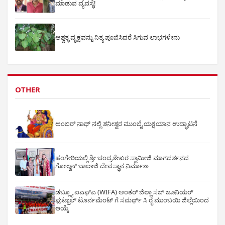
ಮಾಡುವ ವ್ಯವಸ್ಥೆ!
ಅಶ್ವತ್ಥ ವೃಕ್ಷವನ್ನು ನಿತ್ಯ ಪೂಜಿಸಿದರೆ ಸಿಗುವ ಲಾಭಗಳೇನು
OTHER
ಅಂಬರ್ ನಾಥ್ ನಲ್ಲಿ ಶನೀಶ್ವರ ಮುಂಬೈ ಯಕ್ಷಯಾನ ಉದ್ಘಾಟನೆ
ಹಂಗೇರಿಯಲ್ಲಿ ಶ್ರೀ ಚಂದ್ರಶೇಖರ ಸ್ವಾಮೀಜಿ ಮಾಗದರ್ಶನದ
ಗೋಲ್ಡನ್ ಬಾಲಾಜಿ ದೇವಸ್ಥಾನ ನಿರ್ಮಾಣ
ಡಬ್ಲ್ಯೂ ಐಎಫ್ಎ (WIFA) ಅಂತರ್ ಜಿಲ್ಲಾ ಸಬ್ ಜೂನಿಯರ್
ಫುಟ್ಬಾಲ್ ಟೂರ್ನಮೆಂಟ್ ಗೆ ಸಮರ್ಥ್ ಸಿ ರೈ ಮುಂಬಯಿ ಜಿಲ್ಲೆಯಿಂದ
ಆಯ್ಕೆ