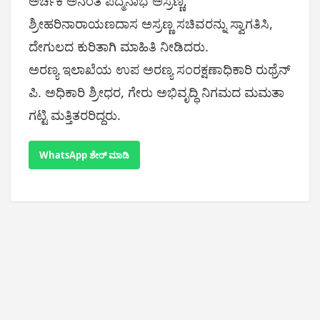
ಅರ್ಚಕ ಅನಂತ ಪದ್ಮನಾಭ ಅಸ್ರಣ್ಣ,
ಶ್ರೀಹರಿನಾರಾಯಣದಾಸ ಅಸ್ರಣ್ಣ ಸಚಿವರನ್ನು ಸ್ವಾಗತಿಸಿ,
ದೇಗುಲದ ಕುರಿತಾಗಿ ಮಾಹಿತಿ ನೀಡಿದರು.
ಅರಣ್ಯ ಇಲಾಖೆಯ ಉಪ ಅರಣ್ಯ ಸಂರಕ್ಷಣಾಧಿಕಾರಿ ರುಥ್ರೆನ್
ಪಿ. ಅಧಿಕಾರಿ ಶ್ರೀಧರ, ಗೇರು ಅಭಿವೃದ್ಧಿ ನಿಗಮದ ಮಮತಾ
ಗಟ್ಟಿ ಮತ್ತಿತರರಿದ್ದರು.
WhatsApp ಶೇರ್ ಮಾಡಿ