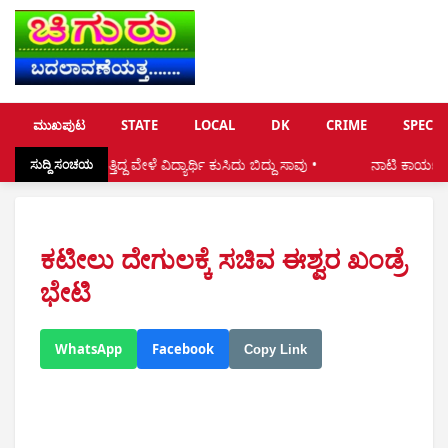
ಮುಖಪುಟ
STATE
LOCAL
DK
CRIME
SPECIA
ಿದ್ದ ವೇಳೆ ವಿದ್ಯಾರ್ಥಿ ಕುಸಿದು ಬಿದ್ದು ಸಾವು •
ನಾಟಿ ಕಾರ್ಯದ ಸಂದರ್ಭ ನಡೆಯುತ್ತ
ಸುದ್ದಿ ಸಂಚಯ
ಕಟೀಲು ದೇಗುಲಕ್ಕೆ ಸಚಿವ ಈಶ್ವರ ಖಂಡ್ರೆ
ಭೇಟಿ
WhatsApp
Facebook
Copy Link