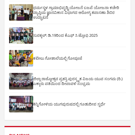
ಧರ್ಮಸ್ಥಳ ಗ್ರಾಮಾಭಿವೃದ್ಧಿ ಯೋಜನೆ ಬಜಪೆ ಯೋಜನಾ ಕಚೇರಿ
ವ್ಯಾಪ್ತಿಯ ಜ್ಞಾನವಿಕಾಸ ವಿಭಾಗದ ಆರೋಗ್ಯ ತಪಾಸಣಾ ಶಿಬಿರ
ಉದ್ಘಾಟನೆ
ಸುರತ್ಕಲ್: ಡಿ‌.19ರಿಂದ ಕೆಎಫ್ ಸಿ ಟ್ರೋಫಿ 2025
ಕಟೀಲು ಗೋಶಾಲೆಯಲ್ಲಿ ಗೋಪೂಜೆ
ಜಿಲ್ಲಾ ರಾಜ್ಯೋತ್ಸವ ಪ್ರಶಸ್ತಿ ಪುರಸ್ಕೃತ ವಿಜಯ ಯುವ ಸಂಗಮ (ರಿ.)
ಎಕ್ಕಾರು ವತಿಯಿಂದ ದೀಪಾವಳಿ ಸಂಭ್ರಮ
ಕಿನ್ನಿಗೋಳಿಯ ಯುಗಪುರುಷದಲ್ಲಿ ಗೂಡುದೀಪ ಸ್ಪರ್ಧೆ