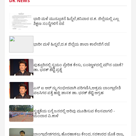
DK NEWS
ಭಾರಿ ಮಳೆ ಮುನ್ಸೂಚನೆ ಹಿನ್ನೆಲೆ,ಶನಿವಾರ ದ.ಕ. ಜಿಲ್ಲೆಯಲ್ಲಿ ಎಲ್ಲ
ಶಿಕ್ಷಣ ಸಂಸ್ಥೆಗಳಿಗೆ ರಜೆ
ಭಾರೀ ಮಳೆ ಹಿನ್ನಲೆ,ದ.ಕ ಜಿಲ್ಲೆಯ ಶಾಲಾ ಕಾಲೇಜಿಗೆ ರಜೆ
ಪುತ್ತೂರಿನಲ್ಲಿ ಸ್ವಯಂ ಪ್ರೇರಿತ ಕೇಸು, ಬಂಟ್ವಾಳದಲ್ಲಿ ಮೌನ ಯಾಕೆ?
ಡಾ. ಭರತ್ ಶೆಟ್ಟಿ ಪ್ರಶ್ನೆ
ಎಸ್ ಐ ಆರ್ ನ್ನು ಗಂಭೀರವಾಗಿ ಪರಿಗಣಿಸಿ,ಅಕ್ರಮ ಬಾಂಗ್ಲಾದೇಶಿ
ವಲಸಿಗರ ಪತ್ತೆ ಹಚ್ಚಿ :ಶಾಸಕ ಡಾ. ಭರತ್ ಶೆಟ್ಟಿ ಆಗ್ರಹ
ಸ್ವಚ್ಚತೆಯ ಬಗ್ಗೆ ಜನರಲ್ಲಿ ಅರಿವು ಮೂಡಿಸುವ ಕೆಲಸವಾಗಲಿ -
ಮಂದಾರ ವಿ.ಕಾಳೆ
ಬಾಂಗ್ಲಾದೇಶಗರನ್ನು ಹೊರಹಾಕಲು ಕೇಂದ್ರ ಸರಕಾರದ ಜೊತೆ ರಾಜ್ಯ