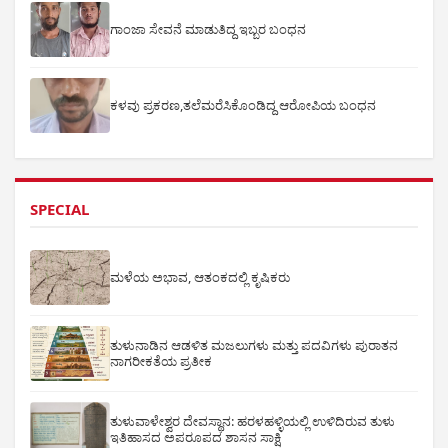
ಗಾಂಜಾ ಸೇವನೆ ಮಾಡುತಿದ್ದ ಇಬ್ಬರ ಬಂಧನ
ಕಳವು ಪ್ರಕರಣ,ತಲೆಮರೆಸಿಕೊಂಡಿದ್ದ ಆರೋಪಿಯ ಬಂಧನ
SPECIAL
ಮಳೆಯ ಅಭಾವ, ಆತಂಕದಲ್ಲಿ ಕೃಷಿಕರು
ತುಳುನಾಡಿನ ಆಡಳಿತ ಮಜಲುಗಳು ಮತ್ತು ಪದವಿಗಳು ಪುರಾತನ
ನಾಗರೀಕತೆಯ ಪ್ರತೀಕ
ತುಳುವಾಳೇಶ್ವರ ದೇವಸ್ಥಾನ: ಹರಳಹಳ್ಳಿಯಲ್ಲಿ ಉಳಿದಿರುವ ತುಳು
ಇತಿಹಾಸದ ಅಪರೂಪದ ಶಾಸನ ಸಾಕ್ಷಿ