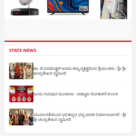
STATE NEWS
ಡಾ. ಜಿ.ಪರಮೇಶ್ವರ್ ಅವರು ತಮ್ಮ ವ್ಯಕ್ತಿತ್ವದಿಂದ ಶ್ರೀಮಂತರು : ಶ್ರೀ ಶ್ರೀ
ಚಂದ್ರಶೇಖರ ಸ್ವಾಮೀಜಿ
ಇಂದು ಗುರುಪುರ ಮೂಳೂರು - ಅಡ್ಡೂರು ಜೋಡುಕರೆ ಕಂಬಳ
ಯುವಜನತೆಯಿಂದ ಭವಿತವ್ಯದ ಭವ್ಯ ಭಾರತ ನಿರ್ಮಾಣವಾಗಲಿ : ಶ್ರೀ
ಶ್ರೀ ಚಂದ್ರಶೇಖರ ಸ್ವಾಮೀಜಿ