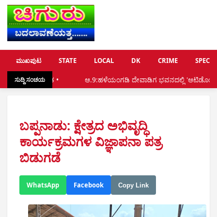
ಮುಖಪುಟ
STATE
LOCAL
DK
CRIME
SPECIA
ತ •
ಆ.9:ಹಳೆಯಂಗಡಿ ದೇವಾಡಿಗ ಭವನದಲ್ಲಿ 'ಆಟಿಡೊಂಜಿ ಐತಾರ' ಮತ್ತು ಧಾನ್ಯ
ಸುದ್ದಿ ಸಂಚಯ
ಬಪ್ಪನಾಡು: ಕ್ಷೇತ್ರದ ಅಭಿವೃದ್ಧಿ
ಕಾರ್ಯಕ್ರಮಗಳ ವಿಜ್ಞಾಪನಾ ಪತ್ರ
ಬಿಡುಗಡೆ
WhatsApp
Facebook
Copy Link