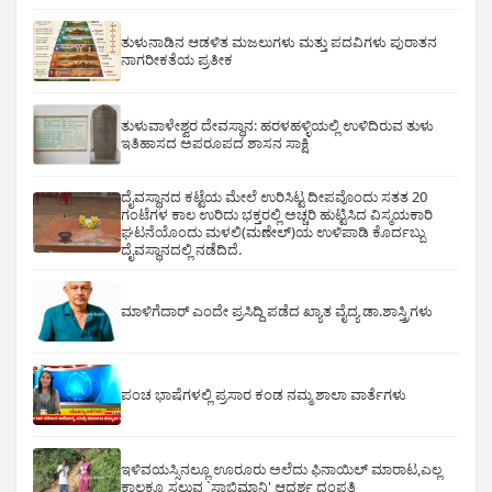
ತುಳುನಾಡಿನ ಆಡಳಿತ ಮಜಲುಗಳು ಮತ್ತು ಪದವಿಗಳು ಪುರಾತನ
ನಾಗರೀಕತೆಯ ಪ್ರತೀಕ
ತುಳುವಾಳೇಶ್ವರ ದೇವಸ್ಥಾನ: ಹರಳಹಳ್ಳಿಯಲ್ಲಿ ಉಳಿದಿರುವ ತುಳು
ಇತಿಹಾಸದ ಅಪರೂಪದ ಶಾಸನ ಸಾಕ್ಷಿ
ದೈವಸ್ಥಾನದ ಕಟ್ಟೆಯ ಮೇಲೆ ಉರಿಸಿಟ್ಟ ದೀಪವೊಂದು ಸತತ 20
ಗಂಟೆಗಳ ಕಾಲ ಉರಿದು ಭಕ್ತರಲ್ಲಿ ಅಚ್ಚರಿ ಹುಟ್ಟಿಸಿದ ವಿಸ್ಮಯಕಾರಿ
ಘಟನೆಯೊಂದು ಮಳಲಿ(ಮಣೇಲ್)ಯ ಉಳಿಪಾಡಿ ಕೊರ್ದಬ್ಬು
ದೈವಸ್ಥಾನದಲ್ಲಿ ನಡೆದಿದೆ.
ಮಾಳಿಗೆದಾರ್ ಎಂದೇ ಪ್ರಸಿದ್ದಿ ಪಡೆದ ಖ್ಯಾತ ವೈದ್ಯ ಡಾ.ಶಾಸ್ತ್ರಿಗಳು
ಪಂಚ ಭಾಷೆಗಳಲ್ಲಿ ಪ್ರಸಾರ ಕಂಡ ನಮ್ಮ ಶಾಲಾ ವಾರ್ತೆಗಳು
ಇಳಿವಯಸ್ಸಿನಲ್ಲೂ ಊರೂರು ಅಲೆದು ಫಿನಾಯಿಲ್ ಮಾರಾಟ,ಎಲ್ಲ
ಕಾಲಕ್ಕೂ ಸಲ್ಲುವ `ಸ್ವಾಭಿಮಾನಿ' ಆದರ್ಶ ದಂಪತಿ