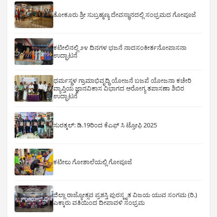
ತೋಕೂರು ಶ್ರೀ ಸುಬ್ರಹ್ಮಣ್ಯ ದೇವಸ್ಥಾನದಲ್ಲಿ ಸಂಭ್ರಮದ ಗೋಪೂಜೆ
ಕಟೀಲಿನಲ್ಲಿ ೨೪ ದಿನಗಳ ಭಜನೆ ನಾದಸಂಕೀರ್ತನೋಪಾಸನಾ
ಉದ್ಘಾಟನೆ
ಧರ್ಮಸ್ಥಳ ಗ್ರಾಮಾಭಿವೃದ್ಧಿ ಯೋಜನೆ ಬಜಪೆ ಯೋಜನಾ ಕಚೇರಿ
ವ್ಯಾಪ್ತಿಯ ಜ್ಞಾನವಿಕಾಸ ವಿಭಾಗದ ಆರೋಗ್ಯ ತಪಾಸಣಾ ಶಿಬಿರ
ಉದ್ಘಾಟನೆ
ಸುರತ್ಕಲ್: ಡಿ‌.19ರಿಂದ ಕೆಎಫ್ ಸಿ ಟ್ರೋಫಿ 2025
ಕಟೀಲು ಗೋಶಾಲೆಯಲ್ಲಿ ಗೋಪೂಜೆ
ಜಿಲ್ಲಾ ರಾಜ್ಯೋತ್ಸವ ಪ್ರಶಸ್ತಿ ಪುರಸ್ಕೃತ ವಿಜಯ ಯುವ ಸಂಗಮ (ರಿ.)
ಎಕ್ಕಾರು ವತಿಯಿಂದ ದೀಪಾವಳಿ ಸಂಭ್ರಮ