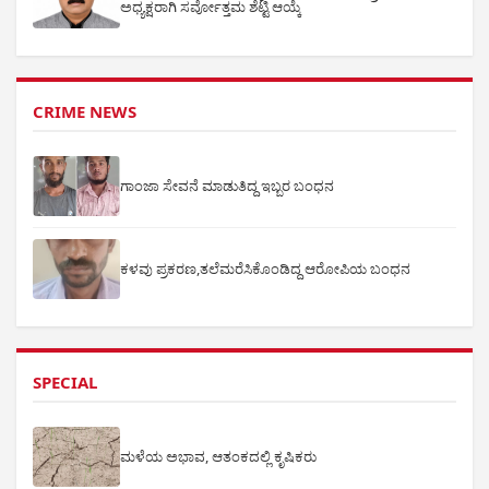
ಅಧ್ಯಕ್ಷರಾಗಿ ಸರ್ವೋತ್ತಮ ಶೆಟ್ಟಿ ಆಯ್ಕೆ
CRIME NEWS
ಗಾಂಜಾ ಸೇವನೆ ಮಾಡುತಿದ್ದ ಇಬ್ಬರ ಬಂಧನ
ಕಳವು ಪ್ರಕರಣ,ತಲೆಮರೆಸಿಕೊಂಡಿದ್ದ ಆರೋಪಿಯ ಬಂಧನ
SPECIAL
ಮಳೆಯ ಅಭಾವ, ಆತಂಕದಲ್ಲಿ ಕೃಷಿಕರು