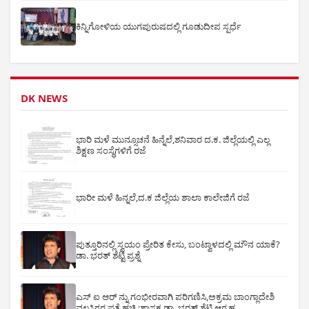
ಕಿನ್ನಿಗೋಳಿಯ ಯುಗಪುರುಷದಲ್ಲಿ ಗೂಡುದೀಪ ಸ್ಪರ್ಧೆ
DK NEWS
ಭಾರಿ ಮಳೆ ಮುನ್ಸೂಚನೆ ಹಿನ್ನೆಲೆ,ಶನಿವಾರ ದ.ಕ. ಜಿಲ್ಲೆಯಲ್ಲಿ ಎಲ್ಲ
ಶಿಕ್ಷಣ ಸಂಸ್ಥೆಗಳಿಗೆ ರಜೆ
ಭಾರೀ ಮಳೆ ಹಿನ್ನಲೆ,ದ.ಕ ಜಿಲ್ಲೆಯ ಶಾಲಾ ಕಾಲೇಜಿಗೆ ರಜೆ
ಪುತ್ತೂರಿನಲ್ಲಿ ಸ್ವಯಂ ಪ್ರೇರಿತ ಕೇಸು, ಬಂಟ್ವಾಳದಲ್ಲಿ ಮೌನ ಯಾಕೆ?
ಡಾ. ಭರತ್ ಶೆಟ್ಟಿ ಪ್ರಶ್ನೆ
ಎಸ್ ಐ ಆರ್ ನ್ನು ಗಂಭೀರವಾಗಿ ಪರಿಗಣಿಸಿ,ಅಕ್ರಮ ಬಾಂಗ್ಲಾದೇಶಿ
ವಲಸಿಗರ ಪತ್ತೆ ಹಚ್ಚಿ :ಶಾಸಕ ಡಾ. ಭರತ್ ಶೆಟ್ಟಿ ಆಗ್ರಹ