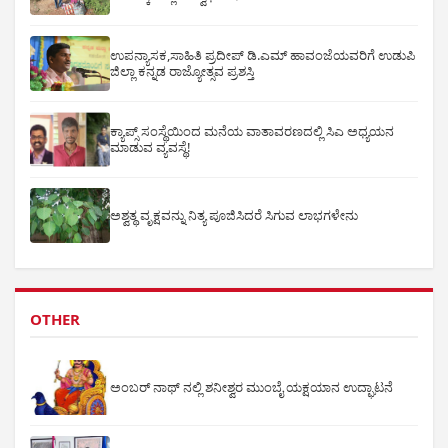
ಉಪನ್ಯಾಸಕ,ಸಾಹಿತಿ ಪ್ರದೀಪ್ ಡಿ.ಎಮ್ ಹಾವಂಜೆಯವರಿಗೆ ಉಡುಪಿ
ಜಿಲ್ಲಾ ಕನ್ನಡ ರಾಜ್ಯೋತ್ಸವ ಪ್ರಶಸ್ತಿ
ಕ್ಯಾಪ್ಸ್ ಸಂಸ್ಥೆಯಿಂದ ಮನೆಯ ವಾತಾವರಣದಲ್ಲಿ ಸಿಎ ಅಧ್ಯಯನ
ಮಾಡುವ ವ್ಯವಸ್ಥೆ!
ಅಶ್ವತ್ಥ ವೃಕ್ಷವನ್ನು ನಿತ್ಯ ಪೂಜಿಸಿದರೆ ಸಿಗುವ ಲಾಭಗಳೇನು
OTHER
ಅಂಬರ್ ನಾಥ್ ನಲ್ಲಿ ಶನೀಶ್ವರ ಮುಂಬೈ ಯಕ್ಷಯಾನ ಉದ್ಘಾಟನೆ