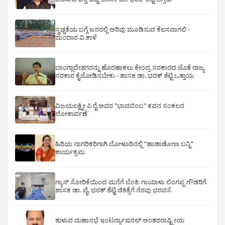
ಸ್ವಚ್ಚತೆಯ ಬಗ್ಗೆ ಜನರಲ್ಲಿ ಅರಿವು ಮೂಡಿಸುವ ಕೆಲಸವಾಗಲಿ -
ಮಂದಾರ ವಿ.ಕಾಳೆ
ಬಾಂಗ್ಲಾದೇಶಗರನ್ನು ಹೊರಹಾಕಲು ಕೇಂದ್ರ ಸರಕಾರದ ಜೊತೆ ರಾಜ್ಯ
ಸರಕಾರ ಕೈಜೋಡಿಸಬೇಕು - ಶಾಸಕ ಡಾ. ಭರತ್ ಶೆಟ್ಟಿ ಒತ್ತಾಯ
ವಿಜಯಲಕ್ಷ್ಮೀ ಪಿ ರೈ ಅವರ "ಭಾವಬಿಂಬ" ಕವನ ಸಂಕಲನ
ಲೋಕಾರ್ಪಣೆ
ಹಿರಿಯ ನಾಗರಿಕರಿಗಾಗಿ ಬೋಳೂರಿನಲ್ಲಿ “ಹಾಡಾಡೋಣ ಬನ್ನಿ”
ಕಾರ್ಯಕ್ರಮ
ಗ್ಯಾಸ್ ಸೋರಿಕೆಯಿಂದ ಮನೆಗೆ ಬೆಂಕಿ: ಗಾಯಾಳು ಲಿಂಗಪ್ಪ ಗೌಡರಿಗೆ
ಶಾಸಕ ಡಾ. ವೈ. ಭರತ್ ಶೆಟ್ಟಿ ಚಿಕಿತ್ಸೆಗೆ ನೆರವು ಭರವಸೆ
ತುಳುವ ಮಹಾಸಭೆ ಇಂಟರ್ನ್ಯಾಷನಲ್ ಅಂತರರಾಷ್ಟ್ರೀಯ