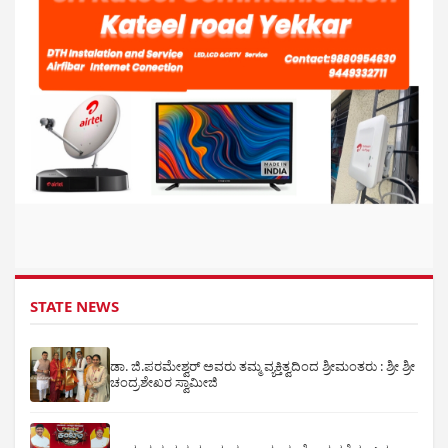
STATE NEWS
ಡಾ. ಜಿ.ಪರಮೇಶ್ವರ್ ಅವರು ತಮ್ಮ ವ್ಯಕ್ತಿತ್ವದಿಂದ ಶ್ರೀಮಂತರು : ಶ್ರೀ ಶ್ರೀ
ಚಂದ್ರಶೇಖರ ಸ್ವಾಮೀಜಿ