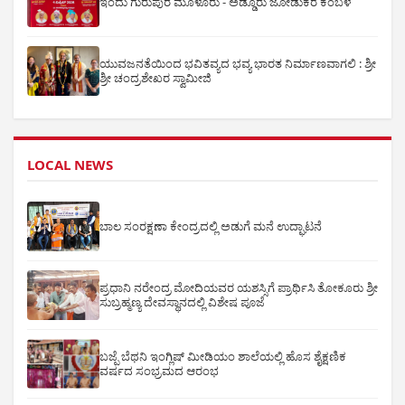
ಇಂದು ಗುರುಪುರ ಮೂಳೂರು - ಅಡ್ಡೂರು ಜೋಡುಕರೆ ಕಂಬಳ
ಯುವಜನತೆಯಿಂದ ಭವಿತವ್ಯದ ಭವ್ಯ ಭಾರತ ನಿರ್ಮಾಣವಾಗಲಿ : ಶ್ರೀ
ಶ್ರೀ ಚಂದ್ರಶೇಖರ ಸ್ವಾಮೀಜಿ
LOCAL NEWS
ಬಾಲ ಸಂರಕ್ಷಣಾ ಕೇಂದ್ರದಲ್ಲಿ ಅಡುಗೆ ಮನೆ ಉದ್ಘಾಟನೆ
ಪ್ರಧಾನಿ ನರೇಂದ್ರ ಮೋದಿಯವರ ಯಶಸ್ಸಿಗೆ ಪ್ರಾರ್ಥಿಸಿ ತೋಕೂರು ಶ್ರೀ
ಸುಬ್ರಹ್ಮಣ್ಯ ದೇವಸ್ಥಾನದಲ್ಲಿ ವಿಶೇಷ ಪೂಜೆ
ಬಜ್ಪೆ ಬೆಥನಿ ಇಂಗ್ಲಿಷ್ ಮೀಡಿಯಂ ಶಾಲೆಯಲ್ಲಿ ಹೊಸ ಶೈಕ್ಷಣಿಕ
ವರ್ಷದ ಸಂಭ್ರಮದ ಆರಂಭ