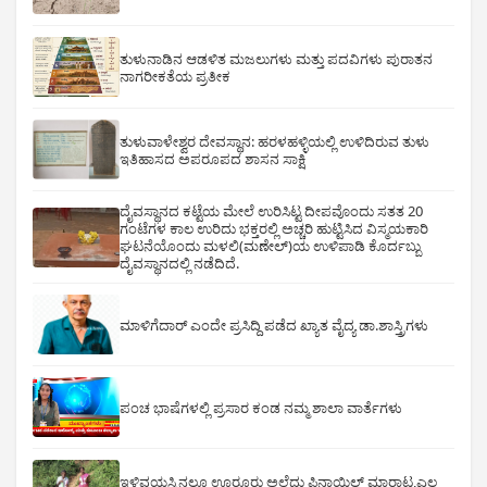
ತುಳುನಾಡಿನ ಆಡಳಿತ ಮಜಲುಗಳು ಮತ್ತು ಪದವಿಗಳು ಪುರಾತನ
ನಾಗರೀಕತೆಯ ಪ್ರತೀಕ
ತುಳುವಾಳೇಶ್ವರ ದೇವಸ್ಥಾನ: ಹರಳಹಳ್ಳಿಯಲ್ಲಿ ಉಳಿದಿರುವ ತುಳು
ಇತಿಹಾಸದ ಅಪರೂಪದ ಶಾಸನ ಸಾಕ್ಷಿ
ದೈವಸ್ಥಾನದ ಕಟ್ಟೆಯ ಮೇಲೆ ಉರಿಸಿಟ್ಟ ದೀಪವೊಂದು ಸತತ 20
ಗಂಟೆಗಳ ಕಾಲ ಉರಿದು ಭಕ್ತರಲ್ಲಿ ಅಚ್ಚರಿ ಹುಟ್ಟಿಸಿದ ವಿಸ್ಮಯಕಾರಿ
ಘಟನೆಯೊಂದು ಮಳಲಿ(ಮಣೇಲ್)ಯ ಉಳಿಪಾಡಿ ಕೊರ್ದಬ್ಬು
ದೈವಸ್ಥಾನದಲ್ಲಿ ನಡೆದಿದೆ.
ಮಾಳಿಗೆದಾರ್ ಎಂದೇ ಪ್ರಸಿದ್ದಿ ಪಡೆದ ಖ್ಯಾತ ವೈದ್ಯ ಡಾ.ಶಾಸ್ತ್ರಿಗಳು
ಪಂಚ ಭಾಷೆಗಳಲ್ಲಿ ಪ್ರಸಾರ ಕಂಡ ನಮ್ಮ ಶಾಲಾ ವಾರ್ತೆಗಳು
ಇಳಿವಯಸ್ಸಿನಲ್ಲೂ ಊರೂರು ಅಲೆದು ಫಿನಾಯಿಲ್ ಮಾರಾಟ,ಎಲ್ಲ