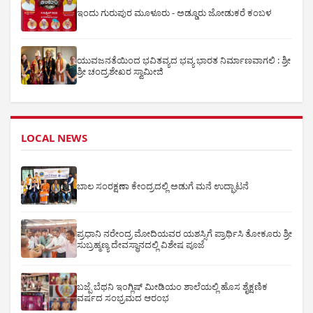
ಇಂದು ಗುರುಪುರ ಮೂಳೂರು - ಅಡ್ಡೂರು ಜೋಡುಕರೆ ಕಂಬಳ
ಯುವಜನತೆಯಿಂದ ಭವಿತವ್ಯದ ಭವ್ಯ ಭಾರತ ನಿರ್ಮಾಣವಾಗಲಿ : ಶ್ರೀ
ಶ್ರೀ ಚಂದ್ರಶೇಖರ ಸ್ವಾಮೀಜಿ
LOCAL NEWS
ಬಾಲ ಸಂರಕ್ಷಣಾ ಕೇಂದ್ರದಲ್ಲಿ ಅಡುಗೆ ಮನೆ ಉದ್ಘಾಟನೆ
ಪ್ರಧಾನಿ ನರೇಂದ್ರ ಮೋದಿಯವರ ಯಶಸ್ಸಿಗೆ ಪ್ರಾರ್ಥಿಸಿ ತೋಕೂರು ಶ್ರೀ
ಸುಬ್ರಹ್ಮಣ್ಯ ದೇವಸ್ಥಾನದಲ್ಲಿ ವಿಶೇಷ ಪೂಜೆ
ಬಜ್ಪೆ ಬೆಥನಿ ಇಂಗ್ಲಿಷ್ ಮೀಡಿಯಂ ಶಾಲೆಯಲ್ಲಿ ಹೊಸ ಶೈಕ್ಷಣಿಕ
ವರ್ಷದ ಸಂಭ್ರಮದ ಆರಂಭ