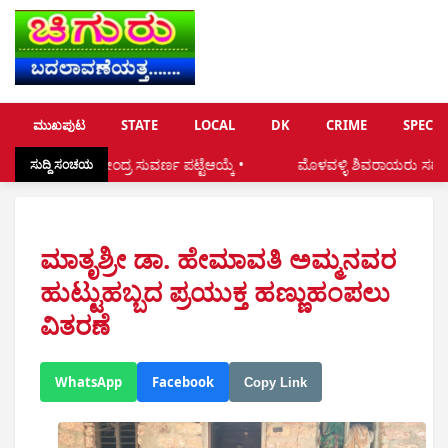
ಮುಖಪುಟ
STATE
LOCAL
DK
CRIME
SPECIA
ೀಂದ್ರ ಸುವರ್ಣ ಪಟ್ಟೆಆಯ್ಕೆ •
ಮೊಳವಳ್ಳಿ ಶಿವರಾಯರು ಸಹಕಾರಿ ಸಂಘದ ದಿಗ್ಗ
ಸುದ್ದಿ ಸಂಚಯ
ಮಾತೃಶ್ರೀ ಡಾ. ಹೇಮಾವತಿ ಅಮ್ಮನವರ
ಹುಟ್ಟುಹಬ್ಬದ ಪ್ರಯುಕ್ತ ಹಣ್ಣುಹಂಪಲು
ವಿತರಣೆ
WhatsApp
Facebook
Copy Link