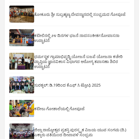
ತೋಕೂರು ಶ್ರೀ ಸುಬ್ರಹ್ಮಣ್ಯ ದೇವಸ್ಥಾನದಲ್ಲಿ ಸಂಭ್ರಮದ ಗೋಪೂಜೆ
ಕಟೀಲಿನಲ್ಲಿ ೨೪ ದಿನಗಳ ಭಜನೆ ನಾದಸಂಕೀರ್ತನೋಪಾಸನಾ
ಉದ್ಘಾಟನೆ
ಧರ್ಮಸ್ಥಳ ಗ್ರಾಮಾಭಿವೃದ್ಧಿ ಯೋಜನೆ ಬಜಪೆ ಯೋಜನಾ ಕಚೇರಿ
ವ್ಯಾಪ್ತಿಯ ಜ್ಞಾನವಿಕಾಸ ವಿಭಾಗದ ಆರೋಗ್ಯ ತಪಾಸಣಾ ಶಿಬಿರ
ಉದ್ಘಾಟನೆ
ಸುರತ್ಕಲ್: ಡಿ‌.19ರಿಂದ ಕೆಎಫ್ ಸಿ ಟ್ರೋಫಿ 2025
ಕಟೀಲು ಗೋಶಾಲೆಯಲ್ಲಿ ಗೋಪೂಜೆ
ಜಿಲ್ಲಾ ರಾಜ್ಯೋತ್ಸವ ಪ್ರಶಸ್ತಿ ಪುರಸ್ಕೃತ ವಿಜಯ ಯುವ ಸಂಗಮ (ರಿ.)
ಎಕ್ಕಾರು ವತಿಯಿಂದ ದೀಪಾವಳಿ ಸಂಭ್ರಮ