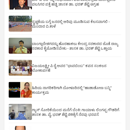
ವಲಸಿಗರ ಪತ್ತೆ ಹಚ್ಚಿ :ಶಾಸಕ ಡಾ. ಭರತ್ ಶೆಟ್ಟಿ ಆಗ್ರಹ
ಸ್ವಚ್ಚತೆಯ ಬಗ್ಗೆ ಜನರಲ್ಲಿ ಅರಿವು ಮೂಡಿಸುವ ಕೆಲಸವಾಗಲಿ -
ಮಂದಾರ ವಿ.ಕಾಳೆ
ಬಾಂಗ್ಲಾದೇಶಗರನ್ನು ಹೊರಹಾಕಲು ಕೇಂದ್ರ ಸರಕಾರದ ಜೊತೆ ರಾಜ್ಯ
ಸರಕಾರ ಕೈಜೋಡಿಸಬೇಕು - ಶಾಸಕ ಡಾ. ಭರತ್ ಶೆಟ್ಟಿ ಒತ್ತಾಯ
ವಿಜಯಲಕ್ಷ್ಮೀ ಪಿ ರೈ ಅವರ "ಭಾವಬಿಂಬ" ಕವನ ಸಂಕಲನ
ಲೋಕಾರ್ಪಣೆ
ಹಿರಿಯ ನಾಗರಿಕರಿಗಾಗಿ ಬೋಳೂರಿನಲ್ಲಿ “ಹಾಡಾಡೋಣ ಬನ್ನಿ”
ಕಾರ್ಯಕ್ರಮ
ಗ್ಯಾಸ್ ಸೋರಿಕೆಯಿಂದ ಮನೆಗೆ ಬೆಂಕಿ: ಗಾಯಾಳು ಲಿಂಗಪ್ಪ ಗೌಡರಿಗೆ
ಶಾಸಕ ಡಾ. ವೈ. ಭರತ್ ಶೆಟ್ಟಿ ಚಿಕಿತ್ಸೆಗೆ ನೆರವು ಭರವಸೆ