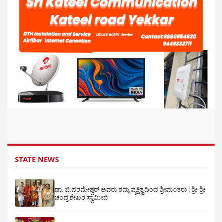
STATE NEWS
ಡಾ. ಜಿ.ಪರಮೇಶ್ವರ್ ಅವರು ತಮ್ಮ ವ್ಯಕ್ತಿತ್ವದಿಂದ ಶ್ರೀಮಂತರು : ಶ್ರೀ ಶ್ರೀ
ಚಂದ್ರಶೇಖರ ಸ್ವಾಮೀಜಿ