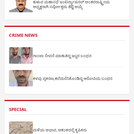
ತುಳುವ ಮಹಾಸಭೆ ಇಂಟರ್ನ್ಯಾಷನಲ್ ಅಂತರರಾಷ್ಟ್ರೀಯ
ಅಧ್ಯಕ್ಷರಾಗಿ ಸರ್ವೋತ್ತಮ ಶೆಟ್ಟಿ ಆಯ್ಕೆ
CRIME NEWS
ಗಾಂಜಾ ಸೇವನೆ ಮಾಡುತಿದ್ದ ಇಬ್ಬರ ಬಂಧನ
ಕಳವು ಪ್ರಕರಣ,ತಲೆಮರೆಸಿಕೊಂಡಿದ್ದ ಆರೋಪಿಯ ಬಂಧನ
SPECIAL
ಮಳೆಯ ಅಭಾವ, ಆತಂಕದಲ್ಲಿ ಕೃಷಿಕರು