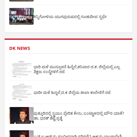
ಕಿನ್ನಿಗೋಳಿಯ ಯುಗಪುರುಷದಲ್ಲಿ ಗೂಡುದೀಪ ಸ್ಪರ್ಧೆ
DK NEWS
ಭಾರಿ ಮಳೆ ಮುನ್ಸೂಚನೆ ಹಿನ್ನೆಲೆ,ಶನಿವಾರ ದ.ಕ. ಜಿಲ್ಲೆಯಲ್ಲಿ ಎಲ್ಲ
ಶಿಕ್ಷಣ ಸಂಸ್ಥೆಗಳಿಗೆ ರಜೆ
ಭಾರೀ ಮಳೆ ಹಿನ್ನಲೆ,ದ.ಕ ಜಿಲ್ಲೆಯ ಶಾಲಾ ಕಾಲೇಜಿಗೆ ರಜೆ
ಪುತ್ತೂರಿನಲ್ಲಿ ಸ್ವಯಂ ಪ್ರೇರಿತ ಕೇಸು, ಬಂಟ್ವಾಳದಲ್ಲಿ ಮೌನ ಯಾಕೆ?
ಡಾ. ಭರತ್ ಶೆಟ್ಟಿ ಪ್ರಶ್ನೆ
ಎಸ್ ಐ ಆರ್ ನ್ನು ಗಂಭೀರವಾಗಿ ಪರಿಗಣಿಸಿ,ಅಕ್ರಮ ಬಾಂಗ್ಲಾದೇಶಿ