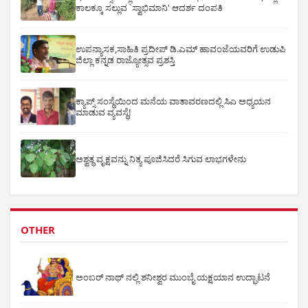
ಕಾಲಕ್ಕೂ ಸಲ್ಲುವ `ಸ್ವಾಭಿಮಾನಿ' ಆದರ್ಶ ದಂಪತಿ
ಉಪನ್ಯಾಸಕ,ಸಾಹಿತಿ ಪ್ರದೀಪ್ ಡಿ.ಎಮ್ ಹಾವಂಜೆಯವರಿಗೆ ಉಡುಪಿ
ಜಿಲ್ಲಾ ಕನ್ನಡ ರಾಜ್ಯೋತ್ಸವ ಪ್ರಶಸ್ತಿ
ಕ್ಯಾಪ್ಸ್ ಸಂಸ್ಥೆಯಿಂದ ಮನೆಯ ವಾತಾವರಣದಲ್ಲಿ ಸಿಎ ಅಧ್ಯಯನ
ಮಾಡುವ ವ್ಯವಸ್ಥೆ!
ಅಶ್ವತ್ಥ ವೃಕ್ಷವನ್ನು ನಿತ್ಯ ಪೂಜಿಸಿದರೆ ಸಿಗುವ ಲಾಭಗಳೇನು
OTHER
ಅಂಬರ್ ನಾಥ್ ನಲ್ಲಿ ಶನೀಶ್ವರ ಮುಂಬೈ ಯಕ್ಷಯಾನ ಉದ್ಘಾಟನೆ