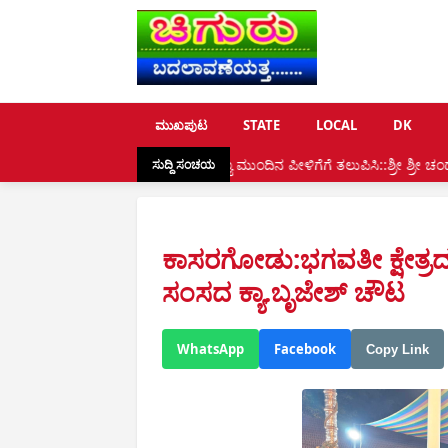
ಮುಖಪುಟ
STATE
LOCAL
DK
ಮುಲ್ಕಿ:ಸನಾತನ ಮೌಲ್ಯ ಮುಂದಿನ ಪೀಳಿಗೆಗೆ ತಲುಪಿಸಿ::ಶ್ರೀ ಶ್ರೀ ಚಂದ್ರಶೇಖರ ಸ್ವಾಮೀಜಿ, ಧರ
ಸುದ್ದಿ ಸಂಚಯ
ಕಾಸರಗೋಡು:ಭಗವತೀ ಕ್ಷೇತ್ರದ
ಸಂಸದ ಕ್ಯಾ.ಬೃಜೇಶ್ ಚೌಟ
WhatsApp
Facebook
Copy Link