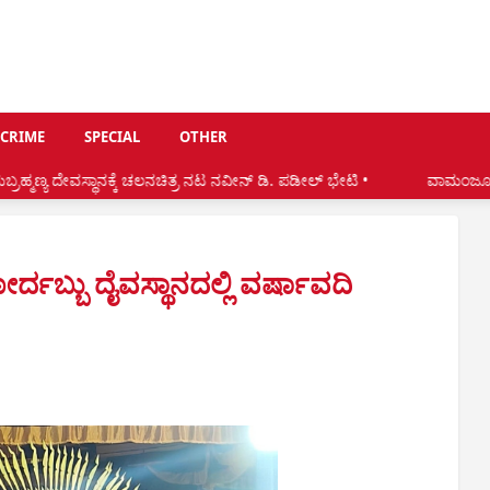
CRIME
SPECIAL
OTHER
ಕೆ ಚಲನಚಿತ್ರ ನಟ ನವೀನ್ ಡಿ. ಪಡೀಲ್ ಭೇಟಿ •
ವಾಮಂಜೂರು ಕೆತ್ತಿಕಲ್ ಸಮೀಪ ಗುಡ
ೋರ್ದಬ್ಬು ದೈವಸ್ಥಾನದಲ್ಲಿ ವರ್ಷಾವದಿ