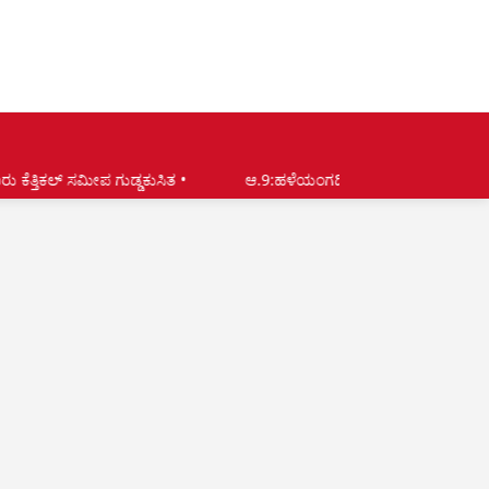
್ಡಕುಸಿತ •
ಆ.9:ಹಳೆಯಂಗಡಿ ದೇವಾಡಿಗ ಭವನದಲ್ಲಿ 'ಆಟಿಡೊಂಜಿ ಐತಾರ' ಮತ್ತು