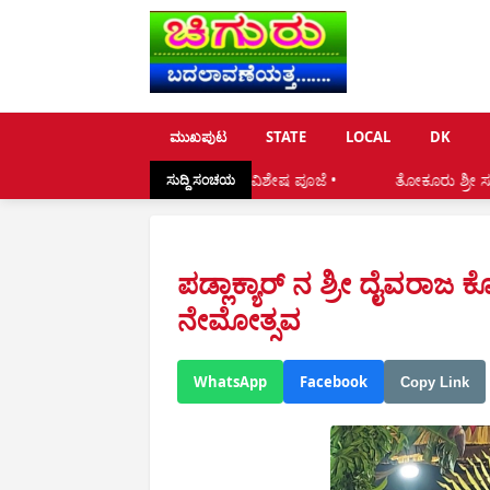
ಮುಖಪುಟ
STATE
LOCAL
DK
ುತ್ತೆ ದೈವದ ಕಲ್ಲಿಗೆ ವಿಶೇಷ ಪೂಜೆ •
ತೋಕೂರು ಶ್ರೀ ಸುಬ್ರಹ್ಮಣ್ಯ ದೇವಸ್ಥಾನಕ್
ಸುದ್ದಿ ಸಂಚಯ
ಪಡ್ಲಾಕ್ಯಾರ್ ನ ಶ್ರೀ ದೈವರಾಜ ಕ
ನೇಮೋತ್ಸವ
WhatsApp
Facebook
Copy Link