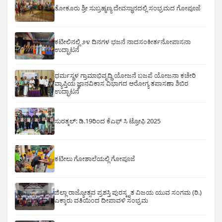
ತೋಕೂರು ಶ್ರೀ ಸುಬ್ರಹ್ಮಣ್ಯ ದೇವಸ್ಥಾನದಲ್ಲಿ ಸಂಭ್ರಮದ ಗೋಪೂಜೆ
ಕಟೀಲಿನಲ್ಲಿ ೨೪ ದಿನಗಳ ಭಜನೆ ನಾದಸಂಕೀರ್ತನೋಪಾಸನಾ
ಉದ್ಘಾಟನೆ
ಧರ್ಮಸ್ಥಳ ಗ್ರಾಮಾಭಿವೃದ್ಧಿ ಯೋಜನೆ ಬಜಪೆ ಯೋಜನಾ ಕಚೇರಿ
ವ್ಯಾಪ್ತಿಯ ಜ್ಞಾನವಿಕಾಸ ವಿಭಾಗದ ಆರೋಗ್ಯ ತಪಾಸಣಾ ಶಿಬಿರ
ಉದ್ಘಾಟನೆ
ಸುರತ್ಕಲ್: ಡಿ‌.19ರಿಂದ ಕೆಎಫ್ ಸಿ ಟ್ರೋಫಿ 2025
ಕಟೀಲು ಗೋಶಾಲೆಯಲ್ಲಿ ಗೋಪೂಜೆ
ಜಿಲ್ಲಾ ರಾಜ್ಯೋತ್ಸವ ಪ್ರಶಸ್ತಿ ಪುರಸ್ಕೃತ ವಿಜಯ ಯುವ ಸಂಗಮ (ರಿ.)
ಎಕ್ಕಾರು ವತಿಯಿಂದ ದೀಪಾವಳಿ ಸಂಭ್ರಮ