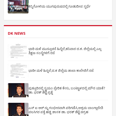
ಕಿನ್ನಿಗೋಳಿಯ ಯುಗಪುರುಷದಲ್ಲಿ ಗೂಡುದೀಪ ಸ್ಪರ್ಧೆ
DK NEWS
ಭಾರಿ ಮಳೆ ಮುನ್ಸೂಚನೆ ಹಿನ್ನೆಲೆ,ಶನಿವಾರ ದ.ಕ. ಜಿಲ್ಲೆಯಲ್ಲಿ ಎಲ್ಲ
ಶಿಕ್ಷಣ ಸಂಸ್ಥೆಗಳಿಗೆ ರಜೆ
ಭಾರೀ ಮಳೆ ಹಿನ್ನಲೆ,ದ.ಕ ಜಿಲ್ಲೆಯ ಶಾಲಾ ಕಾಲೇಜಿಗೆ ರಜೆ
ಪುತ್ತೂರಿನಲ್ಲಿ ಸ್ವಯಂ ಪ್ರೇರಿತ ಕೇಸು, ಬಂಟ್ವಾಳದಲ್ಲಿ ಮೌನ ಯಾಕೆ?
ಡಾ. ಭರತ್ ಶೆಟ್ಟಿ ಪ್ರಶ್ನೆ
ಎಸ್ ಐ ಆರ್ ನ್ನು ಗಂಭೀರವಾಗಿ ಪರಿಗಣಿಸಿ,ಅಕ್ರಮ ಬಾಂಗ್ಲಾದೇಶಿ
ವಲಸಿಗರ ಪತ್ತೆ ಹಚ್ಚಿ :ಶಾಸಕ ಡಾ. ಭರತ್ ಶೆಟ್ಟಿ ಆಗ್ರಹ