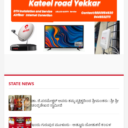
STATE NEWS
ಡಾ. ಜಿ.ಪರಮೇಶ್ವರ್ ಅವರು ತಮ್ಮ ವ್ಯಕ್ತಿತ್ವದಿಂದ ಶ್ರೀಮಂತರು : ಶ್ರೀ ಶ್ರೀ
ಚಂದ್ರಶೇಖರ ಸ್ವಾಮೀಜಿ
ಇಂದು ಗುರುಪುರ ಮೂಳೂರು - ಅಡ್ಡೂರು ಜೋಡುಕರೆ ಕಂಬಳ