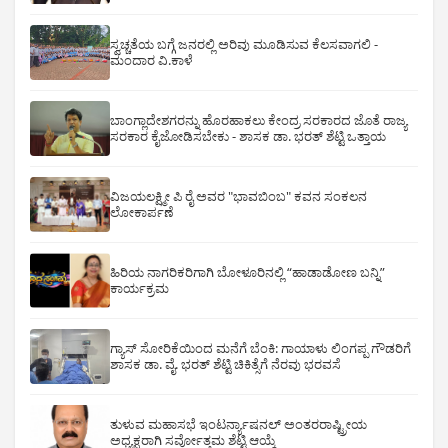
ಸ್ವಚ್ಚತೆಯ ಬಗ್ಗೆ ಜನರಲ್ಲಿ ಅರಿವು ಮೂಡಿಸುವ ಕೆಲಸವಾಗಲಿ -
ಮಂದಾರ ವಿ.ಕಾಳೆ
ಬಾಂಗ್ಲಾದೇಶಗರನ್ನು ಹೊರಹಾಕಲು ಕೇಂದ್ರ ಸರಕಾರದ ಜೊತೆ ರಾಜ್ಯ
ಸರಕಾರ ಕೈಜೋಡಿಸಬೇಕು - ಶಾಸಕ ಡಾ. ಭರತ್ ಶೆಟ್ಟಿ ಒತ್ತಾಯ
ವಿಜಯಲಕ್ಷ್ಮೀ ಪಿ ರೈ ಅವರ "ಭಾವಬಿಂಬ" ಕವನ ಸಂಕಲನ
ಲೋಕಾರ್ಪಣೆ
ಹಿರಿಯ ನಾಗರಿಕರಿಗಾಗಿ ಬೋಳೂರಿನಲ್ಲಿ “ಹಾಡಾಡೋಣ ಬನ್ನಿ”
ಕಾರ್ಯಕ್ರಮ
ಗ್ಯಾಸ್ ಸೋರಿಕೆಯಿಂದ ಮನೆಗೆ ಬೆಂಕಿ: ಗಾಯಾಳು ಲಿಂಗಪ್ಪ ಗೌಡರಿಗೆ
ಶಾಸಕ ಡಾ. ವೈ. ಭರತ್ ಶೆಟ್ಟಿ ಚಿಕಿತ್ಸೆಗೆ ನೆರವು ಭರವಸೆ
ತುಳುವ ಮಹಾಸಭೆ ಇಂಟರ್ನ್ಯಾಷನಲ್ ಅಂತರರಾಷ್ಟ್ರೀಯ
ಅಧ್ಯಕ್ಷರಾಗಿ ಸರ್ವೋತ್ತಮ ಶೆಟ್ಟಿ ಆಯ್ಕೆ