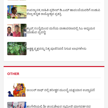
ಉಪನ್ಯಾಸಕ,ಸಾಹಿತಿ ಪ್ರದೀಪ್ ಡಿ.ಎಮ್ ಹಾವಂಜೆಯವರಿಗೆ ಉಡುಪಿ
ಜಿಲ್ಲಾ ಕನ್ನಡ ರಾಜ್ಯೋತ್ಸವ ಪ್ರಶಸ್ತಿ
ಕ್ಯಾಪ್ಸ್ ಸಂಸ್ಥೆಯಿಂದ ಮನೆಯ ವಾತಾವರಣದಲ್ಲಿ ಸಿಎ ಅಧ್ಯಯನ
ಮಾಡುವ ವ್ಯವಸ್ಥೆ!
ಅಶ್ವತ್ಥ ವೃಕ್ಷವನ್ನು ನಿತ್ಯ ಪೂಜಿಸಿದರೆ ಸಿಗುವ ಲಾಭಗಳೇನು
OTHER
ಅಂಬರ್ ನಾಥ್ ನಲ್ಲಿ ಶನೀಶ್ವರ ಮುಂಬೈ ಯಕ್ಷಯಾನ ಉದ್ಘಾಟನೆ
ಹಂಗೇರಿಯಲ್ಲಿ ಶ್ರೀ ಚಂದ್ರಶೇಖರ ಸ್ವಾಮೀಜಿ ಮಾಗದರ್ಶನದ