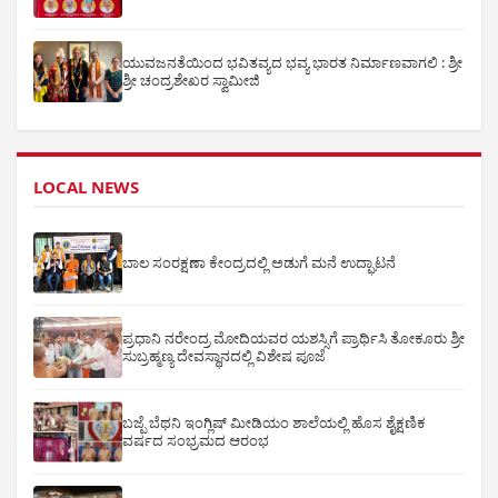
ಯುವಜನತೆಯಿಂದ ಭವಿತವ್ಯದ ಭವ್ಯ ಭಾರತ ನಿರ್ಮಾಣವಾಗಲಿ : ಶ್ರೀ
ಶ್ರೀ ಚಂದ್ರಶೇಖರ ಸ್ವಾಮೀಜಿ
LOCAL NEWS
ಬಾಲ ಸಂರಕ್ಷಣಾ ಕೇಂದ್ರದಲ್ಲಿ ಅಡುಗೆ ಮನೆ ಉದ್ಘಾಟನೆ
ಪ್ರಧಾನಿ ನರೇಂದ್ರ ಮೋದಿಯವರ ಯಶಸ್ಸಿಗೆ ಪ್ರಾರ್ಥಿಸಿ ತೋಕೂರು ಶ್ರೀ
ಸುಬ್ರಹ್ಮಣ್ಯ ದೇವಸ್ಥಾನದಲ್ಲಿ ವಿಶೇಷ ಪೂಜೆ
ಬಜ್ಪೆ ಬೆಥನಿ ಇಂಗ್ಲಿಷ್ ಮೀಡಿಯಂ ಶಾಲೆಯಲ್ಲಿ ಹೊಸ ಶೈಕ್ಷಣಿಕ
ವರ್ಷದ ಸಂಭ್ರಮದ ಆರಂಭ