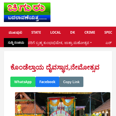
ಮುಖಪುಟ
STATE
LOCAL
DK
CRIME
SPECIA
ರೀ ದೇವರಿಗೆ ಬ್ರಹ್ಮ ಕುಂಭಾಭಿಷೇಕ, ಜಾತ್ರಾ ಮಹೋತ್ಸವ •
ಎರ್ ಪೋರ್ಟ್ ನಿಂದ ಸ್ಥಳೀ
ಸುದ್ದಿ ಸಂಚಯ
ಕೊಂಡೆಲ್ತಾಯ ದೈವಸ್ಥಾನ,ನೇಮೋತ್ಸವ
WhatsApp
Facebook
Copy Link