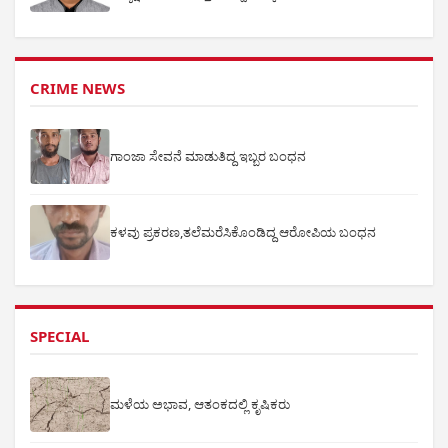
CRIME NEWS
ಗಾಂಜಾ ಸೇವನೆ ಮಾಡುತಿದ್ದ ಇಬ್ಬರ ಬಂಧನ
ಕಳವು ಪ್ರಕರಣ,ತಲೆಮರೆಸಿಕೊಂಡಿದ್ದ ಆರೋಪಿಯ ಬಂಧನ
SPECIAL
ಮಳೆಯ ಅಭಾವ, ಆತಂಕದಲ್ಲಿ ಕೃಷಿಕರು