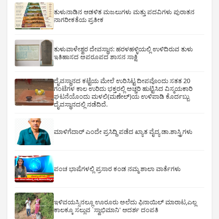
ತುಳುನಾಡಿನ ಆಡಳಿತ ಮಜಲುಗಳು ಮತ್ತು ಪದವಿಗಳು ಪುರಾತನ
ನಾಗರೀಕತೆಯ ಪ್ರತೀಕ
ತುಳುವಾಳೇಶ್ವರ ದೇವಸ್ಥಾನ: ಹರಳಹಳ್ಳಿಯಲ್ಲಿ ಉಳಿದಿರುವ ತುಳು
ಇತಿಹಾಸದ ಅಪರೂಪದ ಶಾಸನ ಸಾಕ್ಷಿ
ದೈವಸ್ಥಾನದ ಕಟ್ಟೆಯ ಮೇಲೆ ಉರಿಸಿಟ್ಟ ದೀಪವೊಂದು ಸತತ 20
ಗಂಟೆಗಳ ಕಾಲ ಉರಿದು ಭಕ್ತರಲ್ಲಿ ಅಚ್ಚರಿ ಹುಟ್ಟಿಸಿದ ವಿಸ್ಮಯಕಾರಿ
ಘಟನೆಯೊಂದು ಮಳಲಿ(ಮಣೇಲ್)ಯ ಉಳಿಪಾಡಿ ಕೊರ್ದಬ್ಬು
ದೈವಸ್ಥಾನದಲ್ಲಿ ನಡೆದಿದೆ.
ಮಾಳಿಗೆದಾರ್ ಎಂದೇ ಪ್ರಸಿದ್ದಿ ಪಡೆದ ಖ್ಯಾತ ವೈದ್ಯ ಡಾ.ಶಾಸ್ತ್ರಿಗಳು
ಪಂಚ ಭಾಷೆಗಳಲ್ಲಿ ಪ್ರಸಾರ ಕಂಡ ನಮ್ಮ ಶಾಲಾ ವಾರ್ತೆಗಳು
ಇಳಿವಯಸ್ಸಿನಲ್ಲೂ ಊರೂರು ಅಲೆದು ಫಿನಾಯಿಲ್ ಮಾರಾಟ,ಎಲ್ಲ
ಕಾಲಕ್ಕೂ ಸಲ್ಲುವ `ಸ್ವಾಭಿಮಾನಿ' ಆದರ್ಶ ದಂಪತಿ