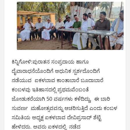
ಕಿನ್ನಿಗೋಳಿ:ಪುರಾತನ ಸಂಪ್ರದಾಯ ಹಾಗೂ
ದೈವಾರಾಧನೆಯೊಂದಿಗೆ ಅಧುನಿಕ ಸ್ಪರ್ಶದೊಂದಿಗೆ
ನಡೆಯುವ ಐಕಳಬಾವ ಕಾಂತಾಬಾರೆ ಬೂದಾಬಾರೆ
ಕಂಬಳವು ಇತಿಹಾಸದಲ್ಲಿ ಪ್ರಥಮವೆಂಬಂತೆ
ಜೋಡುಕರೆಯಾಗಿ 50 ವರ್ಷಗಳು ಕಳೆದಿದ್ದು, ಈ ಬಾರಿ
ಸುವರ್ಣ ಮಹೋತ್ಸವವನ್ನು ಆಚರಿಸುತ್ತಿದೆ ಎಂದು ಕಂಬಳ
ಸಮಿತಿಯ ಅಧ್ಯಕ್ಷ ಐಕಳಬಾವ ದೇವಿಪ್ರಸಾದ್ ಶೆಟ್ಟಿ
ಹೇಳಿದರು. ಅವರು ಐಕಳದಲ್ಲಿ ನಡೆದ