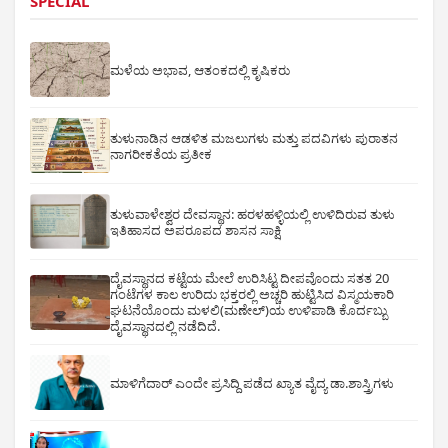
SPECIAL
ಮಳೆಯ ಅಭಾವ, ಆತಂಕದಲ್ಲಿ ಕೃಷಿಕರು
ತುಳುನಾಡಿನ ಆಡಳಿತ ಮಜಲುಗಳು ಮತ್ತು ಪದವಿಗಳು ಪುರಾತನ
ನಾಗರೀಕತೆಯ ಪ್ರತೀಕ
ತುಳುವಾಳೇಶ್ವರ ದೇವಸ್ಥಾನ: ಹರಳಹಳ್ಳಿಯಲ್ಲಿ ಉಳಿದಿರುವ ತುಳು
ಇತಿಹಾಸದ ಅಪರೂಪದ ಶಾಸನ ಸಾಕ್ಷಿ
ದೈವಸ್ಥಾನದ ಕಟ್ಟೆಯ ಮೇಲೆ ಉರಿಸಿಟ್ಟ ದೀಪವೊಂದು ಸತತ 20
ಗಂಟೆಗಳ ಕಾಲ ಉರಿದು ಭಕ್ತರಲ್ಲಿ ಅಚ್ಚರಿ ಹುಟ್ಟಿಸಿದ ವಿಸ್ಮಯಕಾರಿ
ಘಟನೆಯೊಂದು ಮಳಲಿ(ಮಣೇಲ್)ಯ ಉಳಿಪಾಡಿ ಕೊರ್ದಬ್ಬು
ದೈವಸ್ಥಾನದಲ್ಲಿ ನಡೆದಿದೆ.
ಮಾಳಿಗೆದಾರ್ ಎಂದೇ ಪ್ರಸಿದ್ದಿ ಪಡೆದ ಖ್ಯಾತ ವೈದ್ಯ ಡಾ.ಶಾಸ್ತ್ರಿಗಳು