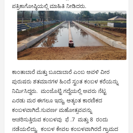
ಪತ್ರಿಕಾಗೋಷ್ಠಿಯಲ್ಲಿ ಮಾಹಿತಿ ನೀಡಿದರು.
ಕಾಂತಾಬಾರೆ ಮತ್ತು ಬೂದಾಬಾರೆ ಎಂಬ ಅವಳಿ ವೀರ
ಪುರುಷರು ಶತಮಾನಗಳ ಹಿಂದೆ ಸ್ವಂತ ಕಂಬಳ ಕರೆಯನ್ನು
ನಿರ್ಮಿಸಿದ್ದರು. ಮಂಜೊಟ್ಟಿ ಗದ್ದೆಯಲ್ಲಿ ಅವರು ನೆಟ್ಟ
ಎರಡು ಮರ ಈಗಲೂ ಇದ್ದು, ಅತ್ಯಂತ ಕಾರಣಿಕದ
ಕಂಬಳವಾಗಿದೆ.ಸುವರ್ಣ ಮಹೋತ್ಸವವನ್ನು
ಆಚರಿಸುತ್ತಿರುವ ಕಂಬಳವು ಫೆ .7 ಮತ್ತು 8 ರಂದು
ನಡೆಯಲಿದ್ದು, ಕಂಬಳ ಕೇವಲ ಕಂಬಳವಾಗಿರದೆ ಗ್ರಾಮದ