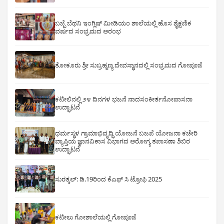
ಬಜ್ಪೆ ಬೆಥನಿ ಇಂಗ್ಲಿಷ್ ಮೀಡಿಯಂ ಶಾಲೆಯಲ್ಲಿ ಹೊಸ ಶೈಕ್ಷಣಿಕ
ವರ್ಷದ ಸಂಭ್ರಮದ ಆರಂಭ
ತೋಕೂರು ಶ್ರೀ ಸುಬ್ರಹ್ಮಣ್ಯ ದೇವಸ್ಥಾನದಲ್ಲಿ ಸಂಭ್ರಮದ ಗೋಪೂಜೆ
ಕಟೀಲಿನಲ್ಲಿ ೨೪ ದಿನಗಳ ಭಜನೆ ನಾದಸಂಕೀರ್ತನೋಪಾಸನಾ
ಉದ್ಘಾಟನೆ
ಧರ್ಮಸ್ಥಳ ಗ್ರಾಮಾಭಿವೃದ್ಧಿ ಯೋಜನೆ ಬಜಪೆ ಯೋಜನಾ ಕಚೇರಿ
ವ್ಯಾಪ್ತಿಯ ಜ್ಞಾನವಿಕಾಸ ವಿಭಾಗದ ಆರೋಗ್ಯ ತಪಾಸಣಾ ಶಿಬಿರ
ಉದ್ಘಾಟನೆ
ಸುರತ್ಕಲ್: ಡಿ‌.19ರಿಂದ ಕೆಎಫ್ ಸಿ ಟ್ರೋಫಿ 2025
ಕಟೀಲು ಗೋಶಾಲೆಯಲ್ಲಿ ಗೋಪೂಜೆ