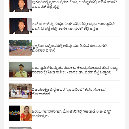
ಪುತ್ತೂರಿನಲ್ಲಿ ಸ್ವಯಂ ಪ್ರೇರಿತ ಕೇಸು, ಬಂಟ್ವಾಳದಲ್ಲಿ ಮೌನ ಯಾಕೆ?
ಡಾ. ಭರತ್ ಶೆಟ್ಟಿ ಪ್ರಶ್ನೆ
ಎಸ್ ಐ ಆರ್ ನ್ನು ಗಂಭೀರವಾಗಿ ಪರಿಗಣಿಸಿ,ಅಕ್ರಮ ಬಾಂಗ್ಲಾದೇಶಿ
ವಲಸಿಗರ ಪತ್ತೆ ಹಚ್ಚಿ :ಶಾಸಕ ಡಾ. ಭರತ್ ಶೆಟ್ಟಿ ಆಗ್ರಹ
ಸ್ವಚ್ಚತೆಯ ಬಗ್ಗೆ ಜನರಲ್ಲಿ ಅರಿವು ಮೂಡಿಸುವ ಕೆಲಸವಾಗಲಿ -
ಮಂದಾರ ವಿ.ಕಾಳೆ
ಬಾಂಗ್ಲಾದೇಶಗರನ್ನು ಹೊರಹಾಕಲು ಕೇಂದ್ರ ಸರಕಾರದ ಜೊತೆ ರಾಜ್ಯ
ಸರಕಾರ ಕೈಜೋಡಿಸಬೇಕು - ಶಾಸಕ ಡಾ. ಭರತ್ ಶೆಟ್ಟಿ ಒತ್ತಾಯ
ವಿಜಯಲಕ್ಷ್ಮೀ ಪಿ ರೈ ಅವರ "ಭಾವಬಿಂಬ" ಕವನ ಸಂಕಲನ
ಲೋಕಾರ್ಪಣೆ
ಹಿರಿಯ ನಾಗರಿಕರಿಗಾಗಿ ಬೋಳೂರಿನಲ್ಲಿ “ಹಾಡಾಡೋಣ ಬನ್ನಿ”
ಕಾರ್ಯಕ್ರಮ