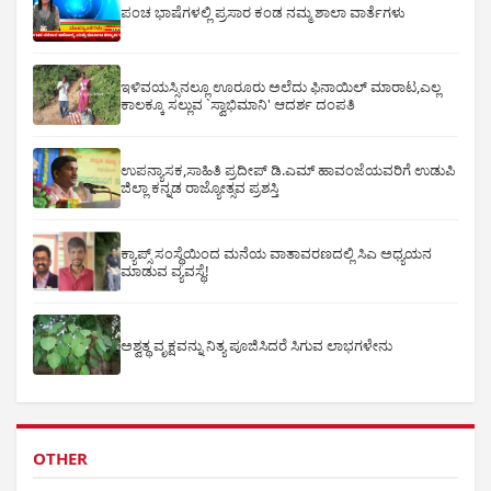
ಪಂಚ ಭಾಷೆಗಳಲ್ಲಿ ಪ್ರಸಾರ ಕಂಡ ನಮ್ಮ ಶಾಲಾ ವಾರ್ತೆಗಳು
ಇಳಿವಯಸ್ಸಿನಲ್ಲೂ ಊರೂರು ಅಲೆದು ಫಿನಾಯಿಲ್ ಮಾರಾಟ,ಎಲ್ಲ
ಕಾಲಕ್ಕೂ ಸಲ್ಲುವ `ಸ್ವಾಭಿಮಾನಿ' ಆದರ್ಶ ದಂಪತಿ
ಉಪನ್ಯಾಸಕ,ಸಾಹಿತಿ ಪ್ರದೀಪ್ ಡಿ.ಎಮ್ ಹಾವಂಜೆಯವರಿಗೆ ಉಡುಪಿ
ಜಿಲ್ಲಾ ಕನ್ನಡ ರಾಜ್ಯೋತ್ಸವ ಪ್ರಶಸ್ತಿ
ಕ್ಯಾಪ್ಸ್ ಸಂಸ್ಥೆಯಿಂದ ಮನೆಯ ವಾತಾವರಣದಲ್ಲಿ ಸಿಎ ಅಧ್ಯಯನ
ಮಾಡುವ ವ್ಯವಸ್ಥೆ!
ಅಶ್ವತ್ಥ ವೃಕ್ಷವನ್ನು ನಿತ್ಯ ಪೂಜಿಸಿದರೆ ಸಿಗುವ ಲಾಭಗಳೇನು
OTHER