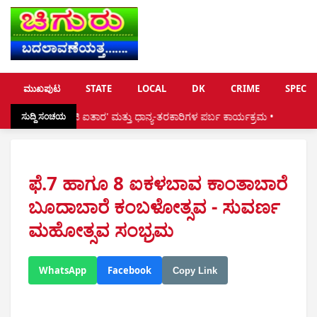
ಮುಖಪುಟ
STATE
LOCAL
DK
CRIME
SPECIA
ಐತಾರ' ಮತ್ತು ಧಾನ್ಯ-ತರಕಾರಿಗಳ ಪರ್ಬ ಕಾರ್ಯಕ್ರಮ •
ಕಿಲ್ಪಾಡಿ:ಗ್ರಾಮೀಣ ಭಾ
ಸುದ್ದಿ ಸಂಚಯ
ಫೆ.7 ಹಾಗೂ 8 ಐಕಳಬಾವ ಕಾಂತಾಬಾರೆ
ಬೂದಾಬಾರೆ ಕಂಬಳೋತ್ಸವ - ಸುವರ್ಣ
ಮಹೋತ್ಸವ ಸಂಭ್ರಮ
WhatsApp
Facebook
Copy Link