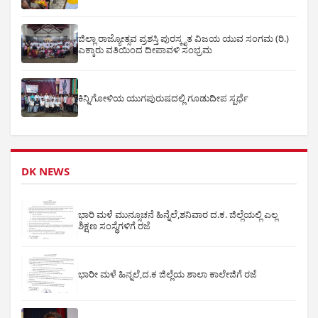
ಜಿಲ್ಲಾ ರಾಜ್ಯೋತ್ಸವ ಪ್ರಶಸ್ತಿ ಪುರಸ್ಕೃತ ವಿಜಯ ಯುವ ಸಂಗಮ (ರಿ.)
ಎಕ್ಕಾರು ವತಿಯಿಂದ ದೀಪಾವಳಿ ಸಂಭ್ರಮ
ಕಿನ್ನಿಗೋಳಿಯ ಯುಗಪುರುಷದಲ್ಲಿ ಗೂಡುದೀಪ ಸ್ಪರ್ಧೆ
DK NEWS
ಭಾರಿ ಮಳೆ ಮುನ್ಸೂಚನೆ ಹಿನ್ನೆಲೆ,ಶನಿವಾರ ದ.ಕ. ಜಿಲ್ಲೆಯಲ್ಲಿ ಎಲ್ಲ
ಶಿಕ್ಷಣ ಸಂಸ್ಥೆಗಳಿಗೆ ರಜೆ
ಭಾರೀ ಮಳೆ ಹಿನ್ನಲೆ,ದ.ಕ ಜಿಲ್ಲೆಯ ಶಾಲಾ ಕಾಲೇಜಿಗೆ ರಜೆ