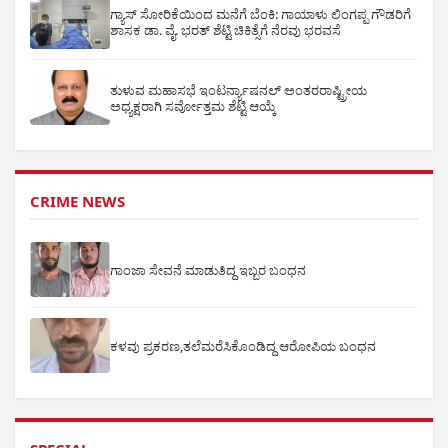
ಗ್ಯಾಸ್ ಸೋರಿಕೆಯಿಂದ ಮನೆಗೆ ಬೆಂಕಿ: ಗಾಯಾಳು ಲಿಂಗಪ್ಪ ಗೌಡರಿಗೆ
ಶಾಸಕ ಡಾ. ವೈ. ಭರತ್ ಶೆಟ್ಟಿ ಚಿಕಿತ್ಸೆಗೆ ನೆರವು ಭರವಸೆ
ತುಳುವ ಮಹಾಸಭೆ ಇಂಟರ್ನ್ಯಾಷನಲ್ ಅಂತರರಾಷ್ಟ್ರೀಯ
ಅಧ್ಯಕ್ಷರಾಗಿ ಸರ್ವೋತ್ತಮ ಶೆಟ್ಟಿ ಆಯ್ಕೆ
CRIME NEWS
ಗಾಂಜಾ ಸೇವನೆ ಮಾಡುತಿದ್ದ ಇಬ್ಬರ ಬಂಧನ
ಕಳವು ಪ್ರಕರಣ,ತಲೆಮರೆಸಿಕೊಂಡಿದ್ದ ಆರೋಪಿಯ ಬಂಧನ