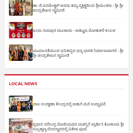
ಡಾ. ಜಿ.ಪರಮೇಶ್ವರ್ ಅವರು ತಮ್ಮ ವ್ಯಕ್ತಿತ್ವದಿಂದ ಶ್ರೀಮಂತರು : ಶ್ರೀ ಶ್ರೀ
ಚಂದ್ರಶೇಖರ ಸ್ವಾಮೀಜಿ
ಇಂದು ಗುರುಪುರ ಮೂಳೂರು - ಅಡ್ಡೂರು ಜೋಡುಕರೆ ಕಂಬಳ
ಯುವಜನತೆಯಿಂದ ಭವಿತವ್ಯದ ಭವ್ಯ ಭಾರತ ನಿರ್ಮಾಣವಾಗಲಿ : ಶ್ರೀ
ಶ್ರೀ ಚಂದ್ರಶೇಖರ ಸ್ವಾಮೀಜಿ
LOCAL NEWS
ಬಾಲ ಸಂರಕ್ಷಣಾ ಕೇಂದ್ರದಲ್ಲಿ ಅಡುಗೆ ಮನೆ ಉದ್ಘಾಟನೆ
ಪ್ರಧಾನಿ ನರೇಂದ್ರ ಮೋದಿಯವರ ಯಶಸ್ಸಿಗೆ ಪ್ರಾರ್ಥಿಸಿ ತೋಕೂರು ಶ್ರೀ
ಸುಬ್ರಹ್ಮಣ್ಯ ದೇವಸ್ಥಾನದಲ್ಲಿ ವಿಶೇಷ ಪೂಜೆ