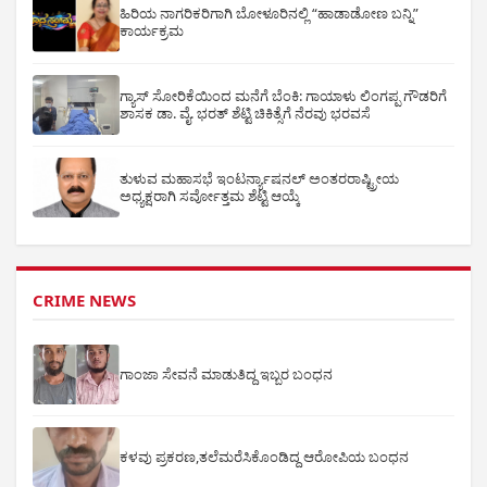
ಹಿರಿಯ ನಾಗರಿಕರಿಗಾಗಿ ಬೋಳೂರಿನಲ್ಲಿ “ಹಾಡಾಡೋಣ ಬನ್ನಿ”
ಕಾರ್ಯಕ್ರಮ
ಗ್ಯಾಸ್ ಸೋರಿಕೆಯಿಂದ ಮನೆಗೆ ಬೆಂಕಿ: ಗಾಯಾಳು ಲಿಂಗಪ್ಪ ಗೌಡರಿಗೆ
ಶಾಸಕ ಡಾ. ವೈ. ಭರತ್ ಶೆಟ್ಟಿ ಚಿಕಿತ್ಸೆಗೆ ನೆರವು ಭರವಸೆ
ತುಳುವ ಮಹಾಸಭೆ ಇಂಟರ್ನ್ಯಾಷನಲ್ ಅಂತರರಾಷ್ಟ್ರೀಯ
ಅಧ್ಯಕ್ಷರಾಗಿ ಸರ್ವೋತ್ತಮ ಶೆಟ್ಟಿ ಆಯ್ಕೆ
CRIME NEWS
ಗಾಂಜಾ ಸೇವನೆ ಮಾಡುತಿದ್ದ ಇಬ್ಬರ ಬಂಧನ
ಕಳವು ಪ್ರಕರಣ,ತಲೆಮರೆಸಿಕೊಂಡಿದ್ದ ಆರೋಪಿಯ ಬಂಧನ