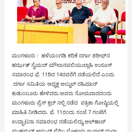
ಮಂಗಳೂರು : ಹಳೆಯಂಗಡಿ ಕದಿಕೆ ದರ್ಗಾ ಶರೀಫ್‌ನ
ಹರ್ಝತ್ ಸೈಯದ್ ಮೌಲಾನವಲಿಯುಲ್ಲಾಹಿ ಉರೂಸ್
ಸಮಾರಂಭ ಫೆ. 11ರಿದ 14ರವರೆಗೆ ನಡೆಯಲಿದೆ ಎಂದು
ದರ್ಗಾ ಸಮಿತಿಯ ಅಧ್ಯಕ್ಷ ಅಬ್ದುಲ್ ರಹಿಮಾನ್
ಕುಡುಂಬೂರು ಹೇಳಿದರು.ಅವರು ಸೋಮವಾರದಂದು
ಮಂಗಳೂರು ಪ್ರೆಸ್ ಕ್ಲಬ್ ನಲ್ಲಿ ನಡೆದ ಪತ್ರಿಕಾ ಗೋಷ್ಠಿಯಲ್ಲಿ
ಮಾಹಿತಿ ನೀಡಿದರು. ಫೆ. 11ರಂದು ಸಂಜೆ 7 ಗಂಟೆಗೆ
ಉದ್ಘಾಟನಾ ಸಮಾರಂಭ ನಡೆಯಲಿದ್ದು,ಅಲ್‌ಹಾಜ್
ಮುಹಮ್ಮದ್ ಅಝ್ಹರ್ ಫೈಝಿ ಬೊಳ್ಳೂರು ಉಸ್ತಾದ್ ದುವಾ