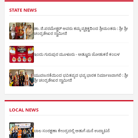
STATE NEWS
ಡಾ. ಜಿ.ಪರಮೇಶ್ವರ್ ಅವರು ತಮ್ಮ ವ್ಯಕ್ತಿತ್ವದಿಂದ ಶ್ರೀಮಂತರು : ಶ್ರೀ ಶ್ರೀ
ಚಂದ್ರಶೇಖರ ಸ್ವಾಮೀಜಿ
ಇಂದು ಗುರುಪುರ ಮೂಳೂರು - ಅಡ್ಡೂರು ಜೋಡುಕರೆ ಕಂಬಳ
ಯುವಜನತೆಯಿಂದ ಭವಿತವ್ಯದ ಭವ್ಯ ಭಾರತ ನಿರ್ಮಾಣವಾಗಲಿ : ಶ್ರೀ
ಶ್ರೀ ಚಂದ್ರಶೇಖರ ಸ್ವಾಮೀಜಿ
LOCAL NEWS
ಬಾಲ ಸಂರಕ್ಷಣಾ ಕೇಂದ್ರದಲ್ಲಿ ಅಡುಗೆ ಮನೆ ಉದ್ಘಾಟನೆ