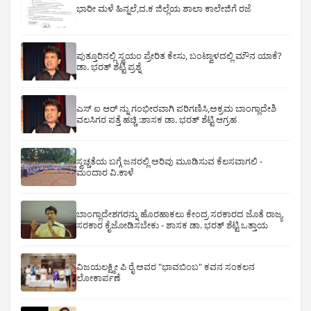
ಭಾರೀ ಮಳೆ ಹಿನ್ನಲೆ,ದ.ಕ ಜಿಲ್ಲೆಯ ಶಾಲಾ ಕಾಲೇಜಿಗೆ ರಜೆ
ಪುತ್ತೂರಿನಲ್ಲಿ ಸ್ವಯಂ ಪ್ರೇರಿತ ಕೇಸು, ಬಂಟ್ವಾಳದಲ್ಲಿ ಮೌನ ಯಾಕೆ?
ಡಾ. ಭರತ್ ಶೆಟ್ಟಿ ಪ್ರಶ್ನೆ
ಎಸ್ ಐ ಆರ್ ನ್ನು ಗಂಭೀರವಾಗಿ ಪರಿಗಣಿಸಿ,ಅಕ್ರಮ ಬಾಂಗ್ಲಾದೇಶಿ
ವಲಸಿಗರ ಪತ್ತೆ ಹಚ್ಚಿ :ಶಾಸಕ ಡಾ. ಭರತ್ ಶೆಟ್ಟಿ ಆಗ್ರಹ
ಸ್ವಚ್ಚತೆಯ ಬಗ್ಗೆ ಜನರಲ್ಲಿ ಅರಿವು ಮೂಡಿಸುವ ಕೆಲಸವಾಗಲಿ -
ಮಂದಾರ ವಿ.ಕಾಳೆ
ಬಾಂಗ್ಲಾದೇಶಗರನ್ನು ಹೊರಹಾಕಲು ಕೇಂದ್ರ ಸರಕಾರದ ಜೊತೆ ರಾಜ್ಯ
ಸರಕಾರ ಕೈಜೋಡಿಸಬೇಕು - ಶಾಸಕ ಡಾ. ಭರತ್ ಶೆಟ್ಟಿ ಒತ್ತಾಯ
ವಿಜಯಲಕ್ಷ್ಮೀ ಪಿ ರೈ ಅವರ "ಭಾವಬಿಂಬ" ಕವನ ಸಂಕಲನ
ಲೋಕಾರ್ಪಣೆ