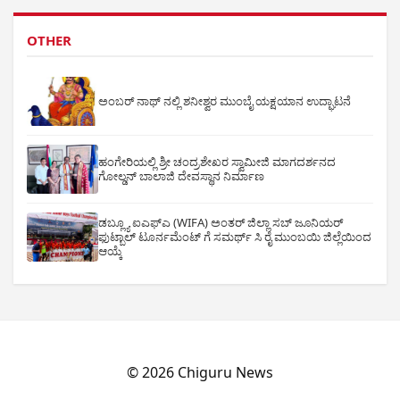
OTHER
ಅಂಬರ್ ನಾಥ್ ನಲ್ಲಿ ಶನೀಶ್ವರ ಮುಂಬೈ ಯಕ್ಷಯಾನ ಉದ್ಘಾಟನೆ
ಹಂಗೇರಿಯಲ್ಲಿ ಶ್ರೀ ಚಂದ್ರಶೇಖರ ಸ್ವಾಮೀಜಿ ಮಾಗದರ್ಶನದ
ಗೋಲ್ಡನ್ ಬಾಲಾಜಿ ದೇವಸ್ಥಾನ ನಿರ್ಮಾಣ
ಡಬ್ಲ್ಯೂ ಐಎಫ್ಎ (WIFA) ಅಂತರ್ ಜಿಲ್ಲಾ ಸಬ್ ಜೂನಿಯರ್
ಫುಟ್ಬಾಲ್ ಟೂರ್ನಮೆಂಟ್ ಗೆ ಸಮರ್ಥ್ ಸಿ ರೈ ಮುಂಬಯಿ ಜಿಲ್ಲೆಯಿಂದ
ಆಯ್ಕೆ
© 2026 Chiguru News