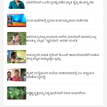
ಮಾಳಿಗೆದಾರ್ ಎಂದೇ ಪ್ರಸಿದ್ದಿ ಪಡೆದ ಖ್ಯಾತ ವೈದ್ಯ ಡಾ.ಶಾಸ್ತ್ರಿಗಳು
ಪಂಚ ಭಾಷೆಗಳಲ್ಲಿ ಪ್ರಸಾರ ಕಂಡ ನಮ್ಮ ಶಾಲಾ ವಾರ್ತೆಗಳು
ಇಳಿವಯಸ್ಸಿನಲ್ಲೂ ಊರೂರು ಅಲೆದು ಫಿನಾಯಿಲ್ ಮಾರಾಟ,ಎಲ್ಲ
ಕಾಲಕ್ಕೂ ಸಲ್ಲುವ `ಸ್ವಾಭಿಮಾನಿ' ಆದರ್ಶ ದಂಪತಿ
ಉಪನ್ಯಾಸಕ,ಸಾಹಿತಿ ಪ್ರದೀಪ್ ಡಿ.ಎಮ್ ಹಾವಂಜೆಯವರಿಗೆ ಉಡುಪಿ
ಜಿಲ್ಲಾ ಕನ್ನಡ ರಾಜ್ಯೋತ್ಸವ ಪ್ರಶಸ್ತಿ
ಕ್ಯಾಪ್ಸ್ ಸಂಸ್ಥೆಯಿಂದ ಮನೆಯ ವಾತಾವರಣದಲ್ಲಿ ಸಿಎ ಅಧ್ಯಯನ
ಮಾಡುವ ವ್ಯವಸ್ಥೆ!
ಅಶ್ವತ್ಥ ವೃಕ್ಷವನ್ನು ನಿತ್ಯ ಪೂಜಿಸಿದರೆ ಸಿಗುವ ಲಾಭಗಳೇನು