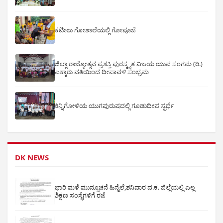
ಕಟೀಲು ಗೋಶಾಲೆಯಲ್ಲಿ ಗೋಪೂಜೆ
ಜಿಲ್ಲಾ ರಾಜ್ಯೋತ್ಸವ ಪ್ರಶಸ್ತಿ ಪುರಸ್ಕೃತ ವಿಜಯ ಯುವ ಸಂಗಮ (ರಿ.)
ಎಕ್ಕಾರು ವತಿಯಿಂದ ದೀಪಾವಳಿ ಸಂಭ್ರಮ
ಕಿನ್ನಿಗೋಳಿಯ ಯುಗಪುರುಷದಲ್ಲಿ ಗೂಡುದೀಪ ಸ್ಪರ್ಧೆ
DK NEWS
ಭಾರಿ ಮಳೆ ಮುನ್ಸೂಚನೆ ಹಿನ್ನೆಲೆ,ಶನಿವಾರ ದ.ಕ. ಜಿಲ್ಲೆಯಲ್ಲಿ ಎಲ್ಲ
ಶಿಕ್ಷಣ ಸಂಸ್ಥೆಗಳಿಗೆ ರಜೆ