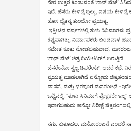
ನೇರ ಉತ್ತರ ಕೊಡುವಂತೆ ‘ನಾನ್ ವೆಜ್’ ಸಿನಿಮಾ 
ಇದೆ. ಹೆಸರು ಕೇಳಿದ್ರೆ ಥ್ರಿಲ್ಲು, ವಿಷಯ ಕೇಳಿದ್
ಹೊಸ ಚೈತನ್ಯ ತುಂಬೋ ಪ್ರಯತ್ನ.
ಇತ್ತೀಚಿನ ವರ್ಷಗಳಲ್ಲಿ ತುಳು ಸಿನಿಮಾಗಳು 
ಕಷ್ಟವಾಗಿತ್ತು. ನಿರ್ಮಾಪಕರು ಬಂಡವಾಳ ಹ
ಸಮೇತ ಕೂತು ನೋಡಬಹುದಾದ, ಮನರಂಜನೆಯ
‘ನಾನ್ ವೆಜ್’ ಚಿತ್ರ ಥಿಯೇಟರ್‌ಗೆ ಬರುತ್ತಿದೆ.
ಹೆಸರೇನೋ ಸ್ವಲ್ಪ ಡಿಫರೆಂಟ್‌, ಆದರೆ ಕಥೆ, ನಿರೂ
ಪ್ರಯತ್ನ ಮಾಡಲಾಗಿದೆ ಎನ್ನೋದು ಚಿತ್ರತಂಡದ
ವಾಸನೆ, ಮತ್ತು ಭರಪೂರ ಮನರಂಜನೆ –ಇದೆಲ್ಲ
ಒಟ್ಟಿನಲ್ಲಿ, “ತುಳು ಸಿನಿಮಾಗೆ ಪ್ರೇಕ್ಷಕರೇ ಇಲ್ಲ
ಇದಾಗಬಹುದು ಅನ್ನೋ ನಿರೀಕ್ಷೆ ಚಿತ್ರರಂಗದಲ್ಲ
ನಗು, ಕುತೂಹಲ, ಮನೋರಂಜನೆ ಎಂದರೆ ನಾನೆ