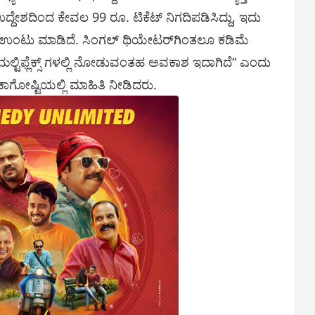
ೇಶದಿಂದ ಕೇವಲ 99 ರೂ. ಟಿಕೆಟ್‌ ನಿಗದಿಪಡಿಸಿದ್ದು, ಇದು
ಉಂಟು ಮಾಡಿದೆ. ಸಿಂಗಲ್‌ ಥಿಯೇಟರ್‌ಗಿಂತಲೂ ಕಡಿಮೆ
 ಮಲ್ಟಿಫ್ಲೆಕ್ಸ್ ಗಳಲ್ಲಿ ನೋಡುವಂತಹ ಅವಕಾಶ ಇದಾಗಿದೆ“ ಎಂದು
ರಿಕಾಗೋಷ್ಟಿಯಲ್ಲಿ ಮಾಹಿತಿ ನೀಡಿದರು.