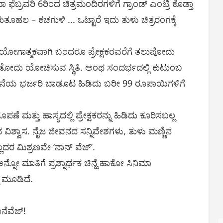
ಫೆಬ್ರವರಿ 6ರಿಂದ ಚಿತ್ರಮಂದಿರಗಳಿಗೆ ಗ್ರಾಂಡ್ ಎಂಟ್ರಿ ಕೊಡ್ತಾ
ರೆ ಕುತೂಹಲ – ಕಚಗುಳಿ ... ಒಟ್ಟಾರೆ ಇದು ತುಳು ಚಿತ್ರರಂಗಕ್ಕೆ
ಪ್ರಯೋಗಾತ್ಮಕವಾಗಿ ಬಂದರೂ ಪ್ರೇಕ್ಷಕರವರೆಗೆ ತಲುಪೋದು
ೂಡೋದು ಯೋಚಿಸುವ ಸ್ಥಿತಿ. ಅಂಥ ಸಂದರ್ಭದಲ್ಲಿ ಕುಟುಂಬ
 ಭರ್ಜರಿ ಬಾಡೂಟ ಹಿಡಿದು ಬರೀ 99 ರೂಪಾಯಿಗಳಿಗೆ
ಪಣೆ ಮತ್ತು ಹಾಸ್ಯದಲ್ಲಿ ಪ್ರೇಕ್ಷಕರನ್ನು ಹಿಡಿದು ಕೂರಿಸಬಲ್ಲ
 ವಿಶ್ವಾಸ. ನೈಜ ಜೀವನದ ಸನ್ನಿವೇಶಗಳು, ತುಳು ಮಣ್ಣಿನ
ದರ ಮಿಶ್ರಣವೇ ‘ನಾನ್ ವೆಜ್’.
” ಅನ್ನೋ ಮಾತಿಗೆ ಪ್ರಶ್ನಾರ್ಥಕ ಚಿನ್ಹೆ ಹಾಕೋ ಸಿನಿಮಾ
ಿ ಮೂಡಿದೆ.
ವೆಜ್‌!