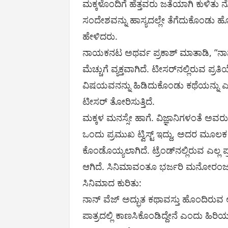
ಮಕ್ಕಳೊಂದಿಗೆ ಹೆತ್ತವರು ಜತೆಯಾಗಿ ಕುಳಿತ
ಸಂದೇಶವನ್ನು ಹಾಸ್ಯದಲ್ಲೇ ತೆಗೆದುಕೊಂಡು 
ಹೇಳಿದರು.
ನಾಯಕನಟ ಅಥರ್ವ ಪ್ರಕಾಶ್ ಮಾತಾಡಿ, ”ನಾನ್‌ವ
ಮೆಚ್ಚುಗೆ ವ್ಯಕ್ತವಾಗಿದೆ. ಟೀಸರ್‌ನಲ್ಲಿರುವ ಪ
ವಿಷಯವನನ್ನು ಹಿಡಿದುಕೊಂಡು ಕಥೆಯನ್ನು ಎ
ಟೀಸರ್‌ ತೋರಿಸುತ್ತಿದೆ.
ಮಕ್ಕಳ ಮನಸ್ಸೇ ಹಾಗೆ. ವಿಜ್ಞಾನಿಗಳಂತೆ ಅವರು
ಒಂದು ಪ್ರಮುಖ ಟ್ವಿಸ್ಟ್‌ ಇದ್ದು, ಅದರ ಮೂ
ಕೊಂಡೊಯ್ಯಲಾಗಿದೆ. ಟ್ರೆಂಡ್‌ನಲ್ಲಿರುವ ಎಲ್ಲ
ಆಗಿದೆ. ಸಿನಿಮಾವಂತೂ ಭರ್ಜರಿ ಮನೋರಂಜ
ಸಿನಿಮಾದ ಕುರಿತು:
ನಾನ್ ವೆಜ್ ಅದ್ಭುತ ಕಥಾವಸ್ತು ಹೊಂದಿರುವ 
ಪಾತ್ರದಲ್ಲಿ ಕಾಣಸಿಕೊಂಡಿದ್ದೇನೆ ಎಂದು ಹಿರಿ