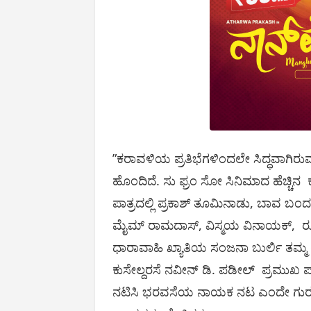
”ಕರಾವಳಿಯ ಪ್ರತಿಭೆಗಳಿಂದಲೇ ಸಿದ್ಧವಾಗಿರುವ 
ಹೊಂದಿದೆ. ಸು ಫ್ರಂ ಸೋ ಸಿನಿಮಾದ ಹೆಚ್ಚಿನ ಕ
ಪಾತ್ರದಲ್ಲಿ ಪ್ರಕಾಶ್ ತೂಮಿನಾಡು, ಬಾವ ಬಂದರ
ಮೈಮ್‌ ರಾಮದಾಸ್‌, ವಿಸ್ಮಯ ವಿನಾಯಕ್, ರೂಪಾ
ಧಾರಾವಾಹಿ ಖ್ಯಾತಿಯ ಸಂಜನಾ ಬುರ್ಲಿ ತಮ್ಮ ಅದ್
ಕುಸೇಲ್ದರಸೆ ನವೀನ್‌ ಡಿ. ಪಡೀಲ್‌ ಪ್ರಮುಖ ಪಾ
ನಟಿಸಿ ಭರವಸೆಯ ನಾಯಕ ನಟ ಎಂದೇ ಗುರುತಿಸಿಕ