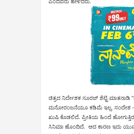
ಎಂದವರು ಹೇಳಿದರು.
ಚಿತ್ರದ ನಿರ್ದೇಶಕ ಸೂರಜ್ ಶೆಟ್ಟಿ ಮಾತನಾಡಿ ”ಚಿ
ಮನೋರಂಜನೆಯೂ ಕಡಿಮೆ ಇಲ್ಲ, ಸಂದೇಶ - ಕ
ಖುಷಿ ಕೊಡಲಿದೆ. ಪ್ರೀತಿಯ ಹಿಂದೆ ಹೋಗುತ್ತ
ಸಿನಿಮಾ ಹೊಂದಿದೆ. ಆದ ಕಾರಣ ಇದು ಯುವ ಸ