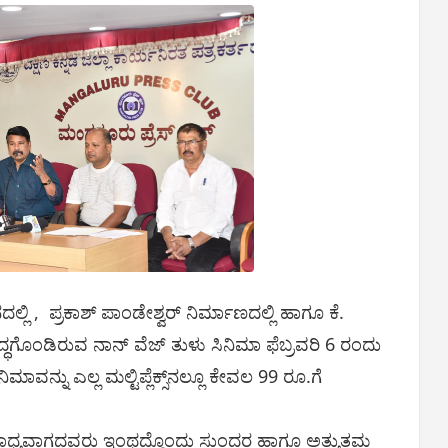
 , ಪ್ರಕಾಶ್ ಪಾಂಡೇಶ್ವರ್ ನಿರ್ಮಾಣದಲ್ಲಿ ಹಾಗೂ ಕೆ.
ಸಿದ್ಧಗೊಂಡಿರುವ ನಾನ್‌ ವೆಜ್ ತುಳು ಸಿನಿಮಾ ಫೆಬ್ರವರಿ 6 ರಂದು
ಮಾವನ್ನು ಎಲ್ಲ ಮಲ್ಟಿಪ್ಲೆಕ್ಸ್‌ನಲ್ಲೂ ಕೇವಲ 99 ರೂ.ಗೆ
 ಸಾಧ್ಯವಾಗದವರು ಇಂಥದ್ದೊಂದು ಸುಂದರ ಹಾಗೂ ಅತ್ಯುತ್ತಮ