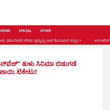
CRIME
SPECIAL
OTHER
ಪ್ರದ್ಯುಮ್ನ ರಾವ್ ಶಿಬರೂರುಗೆ ಸನ್ಮಾನ •
ಆ.8:ಕಟೀಲಿನಲ್ಲಿ ಗೋಪಾಲಕೃಷ್ಣ ಆಸ್ರಣ್ಣ
ನ್‌ವೆಜ್‌" ತುಳು ಸಿನಿಮಾ ಬಿಡುಗಡೆ
 ರೂಪಾಯಿ ಟಿಕೇಟು!