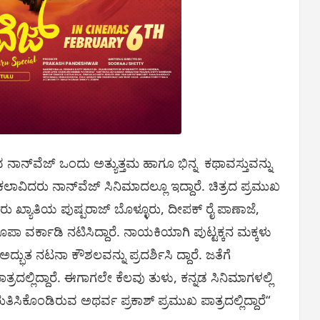
ನಾನ್‌ವೆಜ್‌ ಒಂದು ಅತ್ಯುತ್ತಮ ಹಾಗೂ ಭಿನ್ನ ಕಥಾವಸ್ತುವನ್ನು
ಲಾವಿದರು ನಾನ್‌ವೆಜ್‌ ಸಿನಿಮಾದಲ್ಲೂ ಇದ್ದಾರೆ. ಚಿತ್ರದ ಪ್ರಮುಖ
ು ಖ್ಯಾತಿಯ ಪುಷ್ಪರಾಜ್ ಬೊಳ್ಳೂರು, ದೀಪಕ್‌ ರೈ ಪಾಣಾಜೆ,
 ವರ್ಕಾಡಿ ನಟಿಸಿದ್ದಾರೆ. ನಾಯಕಿಯಾಗಿ ಪುಟ್ಟಕ್ಕನ ಮಕ್ಕಳು
ಭುತ ನಟನಾ ಕೌಶಲವನ್ನು ಪ್ರದರ್ಶಿಸಿ ದ್ದಾರೆ. ಜತೆಗೆ
ತ್ರದಲ್ಲಿದ್ದಾರೆ. ಈಗಾಗಲೇ ಕೆಲವು ತುಳು, ಕನ್ನಡ ಸಿನಿಮಾಗಳಲ್ಲಿ
ೊಂಡಿರುವ ಅಥರ್ವ ಪ್ರಕಾಶ್‌ ಪ್ರಮುಖ ಪಾತ್ರದಲ್ಲಿದ್ದಾರೆ“