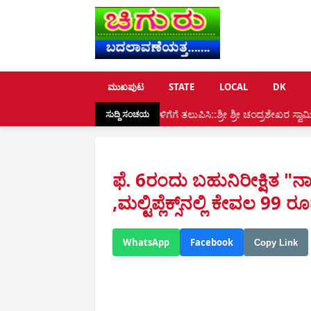
ಮುಖಪುಟ
STATE
LOCAL
DK
ಲ್ಯ ಮುಂದಿನ ಪೀಳಿಗೆಗೆ ತಲುಪಿಸಿ::ಶ್ರೀ ಶ್ರೀ ಚಂದ್ರಶೇಖರ ಸ್ವಾಮೀಜಿ, ಧರ್ಮಸೇವೆಗೆ ಗೌರವ: 
ಸುದ್ದಿ ಸಂಚಯ
ಫೆ. 6ರಂದು ಬಹುನಿರೀಕ್ಷಿತ "ನಾ
,ಮಲ್ಟಿಪ್ಲೆಕ್ಸ್‌ನಲ್ಲಿ ಕೇವಲ 99
WhatsApp
Facebook
Copy Link