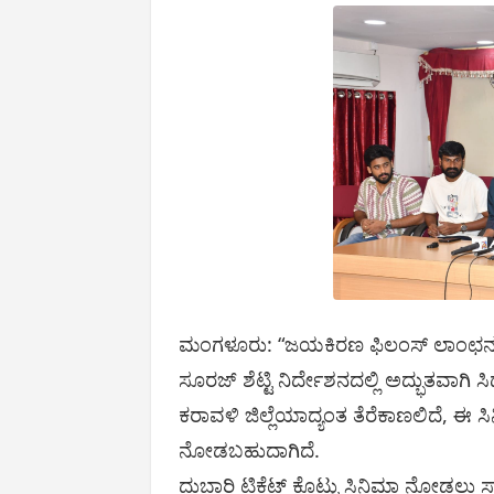
ಮಂಗಳೂರು: “ಜಯಕಿರಣ ಫಿಲಂಸ್ ಲಾಂಛನದಲ್ಲಿ
ಸೂರಜ್ ಶೆಟ್ಟಿ ನಿರ್ದೇಶನದಲ್ಲಿ ಅದ್ಭುತವಾಗಿ 
ಕರಾವಳಿ ಜಿಲ್ಲೆಯಾದ್ಯಂತ ತೆರೆಕಾಣಲಿದೆ, ಈ ಸಿನಿ
ನೋಡಬಹುದಾಗಿದೆ.
ದುಬಾರಿ ಟಿಕೆಟ್‌ ಕೊಟ್ಟು ಸಿನಿಮಾ ನೋಡಲು