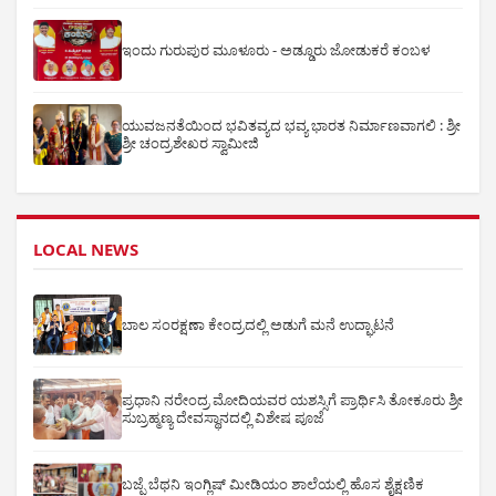
ಇಂದು ಗುರುಪುರ ಮೂಳೂರು - ಅಡ್ಡೂರು ಜೋಡುಕರೆ ಕಂಬಳ
ಯುವಜನತೆಯಿಂದ ಭವಿತವ್ಯದ ಭವ್ಯ ಭಾರತ ನಿರ್ಮಾಣವಾಗಲಿ : ಶ್ರೀ
ಶ್ರೀ ಚಂದ್ರಶೇಖರ ಸ್ವಾಮೀಜಿ
LOCAL NEWS
ಬಾಲ ಸಂರಕ್ಷಣಾ ಕೇಂದ್ರದಲ್ಲಿ ಅಡುಗೆ ಮನೆ ಉದ್ಘಾಟನೆ
ಪ್ರಧಾನಿ ನರೇಂದ್ರ ಮೋದಿಯವರ ಯಶಸ್ಸಿಗೆ ಪ್ರಾರ್ಥಿಸಿ ತೋಕೂರು ಶ್ರೀ
ಸುಬ್ರಹ್ಮಣ್ಯ ದೇವಸ್ಥಾನದಲ್ಲಿ ವಿಶೇಷ ಪೂಜೆ
ಬಜ್ಪೆ ಬೆಥನಿ ಇಂಗ್ಲಿಷ್ ಮೀಡಿಯಂ ಶಾಲೆಯಲ್ಲಿ ಹೊಸ ಶೈಕ್ಷಣಿಕ