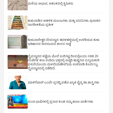
ಮಳೆಯ ಅಭಾವ, ಆತಂಕದಲ್ಲಿ ಕೃಷಿಕರು
ತುಳುನಾಡಿನ ಆಡಳಿತ ಮಜಲುಗಳು ಮತ್ತು ಪದವಿಗಳು ಪುರಾತನ
ನಾಗರೀಕತೆಯ ಪ್ರತೀಕ
ತುಳುವಾಳೇಶ್ವರ ದೇವಸ್ಥಾನ: ಹರಳಹಳ್ಳಿಯಲ್ಲಿ ಉಳಿದಿರುವ ತುಳು
ಇತಿಹಾಸದ ಅಪರೂಪದ ಶಾಸನ ಸಾಕ್ಷಿ
ದೈವಸ್ಥಾನದ ಕಟ್ಟೆಯ ಮೇಲೆ ಉರಿಸಿಟ್ಟ ದೀಪವೊಂದು ಸತತ 20
ಗಂಟೆಗಳ ಕಾಲ ಉರಿದು ಭಕ್ತರಲ್ಲಿ ಅಚ್ಚರಿ ಹುಟ್ಟಿಸಿದ ವಿಸ್ಮಯಕಾರಿ
ಘಟನೆಯೊಂದು ಮಳಲಿ(ಮಣೇಲ್)ಯ ಉಳಿಪಾಡಿ ಕೊರ್ದಬ್ಬು
ದೈವಸ್ಥಾನದಲ್ಲಿ ನಡೆದಿದೆ.
ಮಾಳಿಗೆದಾರ್ ಎಂದೇ ಪ್ರಸಿದ್ದಿ ಪಡೆದ ಖ್ಯಾತ ವೈದ್ಯ ಡಾ.ಶಾಸ್ತ್ರಿಗಳು
ಪಂಚ ಭಾಷೆಗಳಲ್ಲಿ ಪ್ರಸಾರ ಕಂಡ ನಮ್ಮ ಶಾಲಾ ವಾರ್ತೆಗಳು