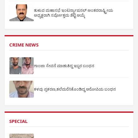
ತುಳುವ ಮಹಾಸಭೆ ಇಂಟರ್ನ್ಯಾಷನಲ್ ಅಂತರರಾಷ್ಟ್ರೀಯ
ಅಧ್ಯಕ್ಷರಾಗಿ ಸರ್ವೋತ್ತಮ ಶೆಟ್ಟಿ ಆಯ್ಕೆ
CRIME NEWS
ಗಾಂಜಾ ಸೇವನೆ ಮಾಡುತಿದ್ದ ಇಬ್ಬರ ಬಂಧನ
ಕಳವು ಪ್ರಕರಣ,ತಲೆಮರೆಸಿಕೊಂಡಿದ್ದ ಆರೋಪಿಯ ಬಂಧನ
SPECIAL