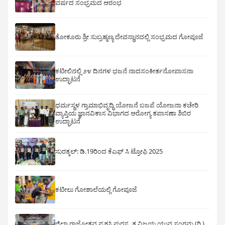
ವರ್ಷದ ಸಂಭ್ರಮದ ಆರಂಭ
ತೋಕೂರು ಶ್ರೀ ಸುಬ್ರಹ್ಮಣ್ಯ ದೇವಸ್ಥಾನದಲ್ಲಿ ಸಂಭ್ರಮದ ಗೋಪೂಜೆ
ಕಟೀಲಿನಲ್ಲಿ ೨೪ ದಿನಗಳ ಭಜನೆ ನಾದಸಂಕೀರ್ತನೋಪಾಸನಾ
ಉದ್ಘಾಟನೆ
ಧರ್ಮಸ್ಥಳ ಗ್ರಾಮಾಭಿವೃದ್ಧಿ ಯೋಜನೆ ಬಜಪೆ ಯೋಜನಾ ಕಚೇರಿ
ವ್ಯಾಪ್ತಿಯ ಜ್ಞಾನವಿಕಾಸ ವಿಭಾಗದ ಆರೋಗ್ಯ ತಪಾಸಣಾ ಶಿಬಿರ
ಉದ್ಘಾಟನೆ
ಸುರತ್ಕಲ್: ಡಿ‌.19ರಿಂದ ಕೆಎಫ್ ಸಿ ಟ್ರೋಫಿ 2025
ಕಟೀಲು ಗೋಶಾಲೆಯಲ್ಲಿ ಗೋಪೂಜೆ
ಜಿಲ್ಲಾ ರಾಜ್ಯೋತ್ಸವ ಪ್ರಶಸ್ತಿ ಪುರಸ್ಕೃತ ವಿಜಯ ಯುವ ಸಂಗಮ (ರಿ.)