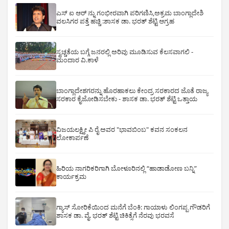
ಎಸ್ ಐ ಆರ್ ನ್ನು ಗಂಭೀರವಾಗಿ ಪರಿಗಣಿಸಿ,ಅಕ್ರಮ ಬಾಂಗ್ಲಾದೇಶಿ
ವಲಸಿಗರ ಪತ್ತೆ ಹಚ್ಚಿ :ಶಾಸಕ ಡಾ. ಭರತ್ ಶೆಟ್ಟಿ ಆಗ್ರಹ
ಸ್ವಚ್ಚತೆಯ ಬಗ್ಗೆ ಜನರಲ್ಲಿ ಅರಿವು ಮೂಡಿಸುವ ಕೆಲಸವಾಗಲಿ -
ಮಂದಾರ ವಿ.ಕಾಳೆ
ಬಾಂಗ್ಲಾದೇಶಗರನ್ನು ಹೊರಹಾಕಲು ಕೇಂದ್ರ ಸರಕಾರದ ಜೊತೆ ರಾಜ್ಯ
ಸರಕಾರ ಕೈಜೋಡಿಸಬೇಕು - ಶಾಸಕ ಡಾ. ಭರತ್ ಶೆಟ್ಟಿ ಒತ್ತಾಯ
ವಿಜಯಲಕ್ಷ್ಮೀ ಪಿ ರೈ ಅವರ "ಭಾವಬಿಂಬ" ಕವನ ಸಂಕಲನ
ಲೋಕಾರ್ಪಣೆ
ಹಿರಿಯ ನಾಗರಿಕರಿಗಾಗಿ ಬೋಳೂರಿನಲ್ಲಿ “ಹಾಡಾಡೋಣ ಬನ್ನಿ”
ಕಾರ್ಯಕ್ರಮ
ಗ್ಯಾಸ್ ಸೋರಿಕೆಯಿಂದ ಮನೆಗೆ ಬೆಂಕಿ: ಗಾಯಾಳು ಲಿಂಗಪ್ಪ ಗೌಡರಿಗೆ
ಶಾಸಕ ಡಾ. ವೈ. ಭರತ್ ಶೆಟ್ಟಿ ಚಿಕಿತ್ಸೆಗೆ ನೆರವು ಭರವಸೆ