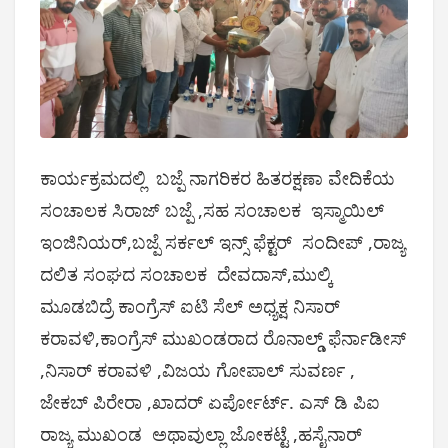
ಕಾರ್ಯಕ್ರಮದಲ್ಲಿ ಬಜ್ಪೆ ನಾಗರಿಕರ ಹಿತರಕ್ಷಣಾ ವೇದಿಕೆಯ
ಸಂಚಾಲಕ ಸಿರಾಜ್ ಬಜ್ಪೆ ,ಸಹ ಸಂಚಾಲಕ ಇಸ್ಮಾಯಿಲ್
ಇಂಜಿನಿಯರ್,ಬಜ್ಪೆ ಸರ್ಕಲ್ ಇನ್ಸ್ ಫೆಕ್ಟರ್ ಸಂದೀಪ್ ,ರಾಜ್ಯ
ದಲಿತ ಸಂಘದ ಸಂಚಾಲಕ ದೇವದಾಸ್,ಮುಲ್ಕಿ
ಮೂಡಬಿದ್ರೆ ಕಾಂಗ್ರೆಸ್ ಐಟಿ ಸೆಲ್ ಅಧ್ಯಕ್ಷ ನಿಸಾರ್
ಕರಾವಳಿ,ಕಾಂಗ್ರೆಸ್ ಮುಖಂಡರಾದ ರೊನಾಲ್ಡ್ ಫೆರ್ನಾಡೀಸ್
,ನಿಸಾರ್ ಕರಾವಳಿ ,ವಿಜಯ ಗೋಪಾಲ್ ಸುವರ್ಣ ,
ಜೇಕಬ್ ಪಿರೇರಾ ,ಖಾದರ್ ಏರ್ಪೋರ್ಟ್. ಎಸ್ ಡಿ ಪಿಐ
ರಾಜ್ಯ ಮುಖಂಡ ಅಥಾವುಲ್ಲಾ ಜೋಕಟ್ಟೆ ,ಹಸೈನಾರ್