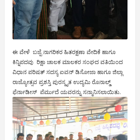
ಈ ವೇಳೆ ಬಜ್ಪೆ ನಾಗರಿಕರ ಹಿತರಕ್ಷಣಾ ವೇದಿಕೆ ಹಾಗೂ
ಕಿನ್ನಿಪದವು ರಿಕ್ಷಾ ಚಾಲಕ ಮಾಲಕರ ಸಂಘದ ವತಿಯಿಂದ
ವಿಧಾನ ಪರಿಷತ್ ಸದಸ್ಯ ಐವನ್ ಡಿಸೋಜಾ ಹಾಗೂ ಜಿಲ್ಲಾ
ರಾಜ್ಯೋತ್ಸವ ಪ್ರಶಸ್ತಿ ಪುರಸ್ಕೃತ ಉದ್ಯಮಿ ರೊನಾಲ್ಡ್
ಫೆರ್ನಾಡೀಸ್ ಪೆರ್ಮುದೆ ಯವರನ್ನು ಸನ್ಮಾನಿಸಲಾಯಿತು.