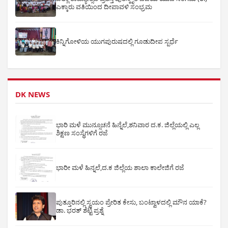
ಎಕ್ಕಾರು ವತಿಯಿಂದ ದೀಪಾವಳಿ ಸಂಭ್ರಮ
ಕಿನ್ನಿಗೋಳಿಯ ಯುಗಪುರುಷದಲ್ಲಿ ಗೂಡುದೀಪ ಸ್ಪರ್ಧೆ
DK NEWS
ಭಾರಿ ಮಳೆ ಮುನ್ಸೂಚನೆ ಹಿನ್ನೆಲೆ,ಶನಿವಾರ ದ.ಕ. ಜಿಲ್ಲೆಯಲ್ಲಿ ಎಲ್ಲ
ಶಿಕ್ಷಣ ಸಂಸ್ಥೆಗಳಿಗೆ ರಜೆ
ಭಾರೀ ಮಳೆ ಹಿನ್ನಲೆ,ದ.ಕ ಜಿಲ್ಲೆಯ ಶಾಲಾ ಕಾಲೇಜಿಗೆ ರಜೆ
ಪುತ್ತೂರಿನಲ್ಲಿ ಸ್ವಯಂ ಪ್ರೇರಿತ ಕೇಸು, ಬಂಟ್ವಾಳದಲ್ಲಿ ಮೌನ ಯಾಕೆ?
ಡಾ. ಭರತ್ ಶೆಟ್ಟಿ ಪ್ರಶ್ನೆ