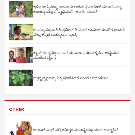
ಇಳಿವಯಸ್ಸಿನಲ್ಲೂ ಊರೂರು ಅಲೆದು ಫಿನಾಯಿಲ್ ಮಾರಾಟ,ಎಲ್ಲ
ಕಾಲಕ್ಕೂ ಸಲ್ಲುವ `ಸ್ವಾಭಿಮಾನಿ' ಆದರ್ಶ ದಂಪತಿ
ಉಪನ್ಯಾಸಕ,ಸಾಹಿತಿ ಪ್ರದೀಪ್ ಡಿ.ಎಮ್ ಹಾವಂಜೆಯವರಿಗೆ ಉಡುಪಿ
ಜಿಲ್ಲಾ ಕನ್ನಡ ರಾಜ್ಯೋತ್ಸವ ಪ್ರಶಸ್ತಿ
ಕ್ಯಾಪ್ಸ್ ಸಂಸ್ಥೆಯಿಂದ ಮನೆಯ ವಾತಾವರಣದಲ್ಲಿ ಸಿಎ ಅಧ್ಯಯನ
ಮಾಡುವ ವ್ಯವಸ್ಥೆ!
ಅಶ್ವತ್ಥ ವೃಕ್ಷವನ್ನು ನಿತ್ಯ ಪೂಜಿಸಿದರೆ ಸಿಗುವ ಲಾಭಗಳೇನು
OTHER
ಅಂಬರ್ ನಾಥ್ ನಲ್ಲಿ ಶನೀಶ್ವರ ಮುಂಬೈ ಯಕ್ಷಯಾನ ಉದ್ಘಾಟನೆ