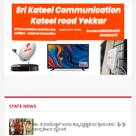
STATE NEWS
ಡಾ. ಜಿ.ಪರಮೇಶ್ವರ್ ಅವರು ತಮ್ಮ ವ್ಯಕ್ತಿತ್ವದಿಂದ ಶ್ರೀಮಂತರು : ಶ್ರೀ ಶ್ರೀ
ಚಂದ್ರಶೇಖರ ಸ್ವಾಮೀಜಿ