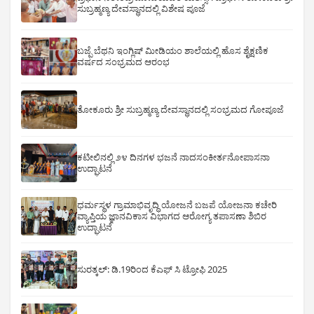
ಸುಬ್ರಹ್ಮಣ್ಯ ದೇವಸ್ಥಾನದಲ್ಲಿ ವಿಶೇಷ ಪೂಜೆ
ಬಜ್ಪೆ ಬೆಥನಿ ಇಂಗ್ಲಿಷ್ ಮೀಡಿಯಂ ಶಾಲೆಯಲ್ಲಿ ಹೊಸ ಶೈಕ್ಷಣಿಕ
ವರ್ಷದ ಸಂಭ್ರಮದ ಆರಂಭ
ತೋಕೂರು ಶ್ರೀ ಸುಬ್ರಹ್ಮಣ್ಯ ದೇವಸ್ಥಾನದಲ್ಲಿ ಸಂಭ್ರಮದ ಗೋಪೂಜೆ
ಕಟೀಲಿನಲ್ಲಿ ೨೪ ದಿನಗಳ ಭಜನೆ ನಾದಸಂಕೀರ್ತನೋಪಾಸನಾ
ಉದ್ಘಾಟನೆ
ಧರ್ಮಸ್ಥಳ ಗ್ರಾಮಾಭಿವೃದ್ಧಿ ಯೋಜನೆ ಬಜಪೆ ಯೋಜನಾ ಕಚೇರಿ
ವ್ಯಾಪ್ತಿಯ ಜ್ಞಾನವಿಕಾಸ ವಿಭಾಗದ ಆರೋಗ್ಯ ತಪಾಸಣಾ ಶಿಬಿರ
ಉದ್ಘಾಟನೆ
ಸುರತ್ಕಲ್: ಡಿ‌.19ರಿಂದ ಕೆಎಫ್ ಸಿ ಟ್ರೋಫಿ 2025