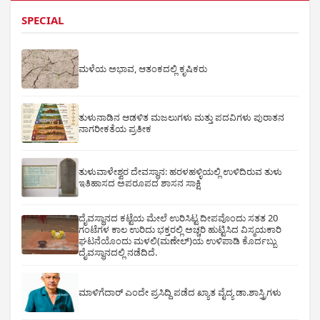
SPECIAL
ಮಳೆಯ ಅಭಾವ, ಆತಂಕದಲ್ಲಿ ಕೃಷಿಕರು
ತುಳುನಾಡಿನ ಆಡಳಿತ ಮಜಲುಗಳು ಮತ್ತು ಪದವಿಗಳು ಪುರಾತನ
ನಾಗರೀಕತೆಯ ಪ್ರತೀಕ
ತುಳುವಾಳೇಶ್ವರ ದೇವಸ್ಥಾನ: ಹರಳಹಳ್ಳಿಯಲ್ಲಿ ಉಳಿದಿರುವ ತುಳು
ಇತಿಹಾಸದ ಅಪರೂಪದ ಶಾಸನ ಸಾಕ್ಷಿ
ದೈವಸ್ಥಾನದ ಕಟ್ಟೆಯ ಮೇಲೆ ಉರಿಸಿಟ್ಟ ದೀಪವೊಂದು ಸತತ 20
ಗಂಟೆಗಳ ಕಾಲ ಉರಿದು ಭಕ್ತರಲ್ಲಿ ಅಚ್ಚರಿ ಹುಟ್ಟಿಸಿದ ವಿಸ್ಮಯಕಾರಿ
ಘಟನೆಯೊಂದು ಮಳಲಿ(ಮಣೇಲ್)ಯ ಉಳಿಪಾಡಿ ಕೊರ್ದಬ್ಬು
ದೈವಸ್ಥಾನದಲ್ಲಿ ನಡೆದಿದೆ.
ಮಾಳಿಗೆದಾರ್ ಎಂದೇ ಪ್ರಸಿದ್ದಿ ಪಡೆದ ಖ್ಯಾತ ವೈದ್ಯ ಡಾ.ಶಾಸ್ತ್ರಿಗಳು