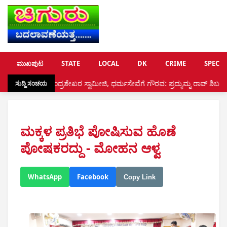
ಮುಖಪುಟ
STATE
LOCAL
DK
CRIME
SPECIA
 ಚಂದ್ರಶೇಖರ ಸ್ವಾಮೀಜಿ, ಧರ್ಮಸೇವೆಗೆ ಗೌರವ: ಪ್ರದ್ಯುಮ್ನ ರಾವ್ ಶಿಬರೂರುಗೆ ಸನ್ಮಾನ •
ಸುದ್ದಿ ಸಂಚಯ
ಮಕ್ಕಳ ಪ್ರತಿಭೆ ಪೋಷಿಸುವ ಹೊಣೆ
ಪೋಷಕರದ್ದು - ಮೋಹನ ಆಳ್ವ
WhatsApp
Facebook
Copy Link