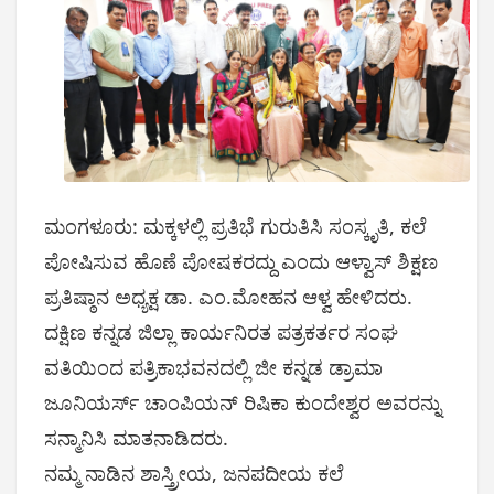
ಮಂಗಳೂರು: ಮಕ್ಕಳಲ್ಲಿ ಪ್ರತಿಭೆ ಗುರುತಿಸಿ ಸಂಸ್ಕೃತಿ, ಕಲೆ
ಪೋಷಿಸುವ ಹೊಣೆ ಪೋಷಕರದ್ದು ಎಂದು ಆಳ್ವಾಸ್ ಶಿಕ್ಷಣ
ಪ್ರತಿಷ್ಠಾನ ಅಧ್ಯಕ್ಷ ಡಾ. ಎಂ.ಮೋಹನ ಆಳ್ವ ಹೇಳಿದರು.
ದಕ್ಷಿಣ ಕನ್ನಡ ಜಿಲ್ಲಾ ಕಾರ್ಯನಿರತ ಪತ್ರಕರ್ತರ ಸಂಘ
ವತಿಯಿಂದ ಪತ್ರಿಕಾಭವನದಲ್ಲಿ ಜೀ ಕನ್ನಡ ಡ್ರಾಮಾ
ಜೂನಿಯರ್ಸ್ ಚಾಂಪಿಯನ್ ರಿಷಿಕಾ ಕುಂದೇಶ್ವರ ಅವರನ್ನು
ಸನ್ಮಾನಿಸಿ ಮಾತನಾಡಿದರು.
ನಮ್ಮ ನಾಡಿನ ಶಾಸ್ತ್ರೀಯ, ಜನಪದೀಯ ಕಲೆ