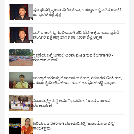
ಪುತ್ತೂರಿನಲ್ಲಿ ಸ್ವಯಂ ಪ್ರೇರಿತ ಕೇಸು, ಬಂಟ್ವಾಳದಲ್ಲಿ ಮೌನ ಯಾಕೆ?
ಡಾ. ಭರತ್ ಶೆಟ್ಟಿ ಪ್ರಶ್ನೆ
ಎಸ್ ಐ ಆರ್ ನ್ನು ಗಂಭೀರವಾಗಿ ಪರಿಗಣಿಸಿ,ಅಕ್ರಮ ಬಾಂಗ್ಲಾದೇಶಿ
ವಲಸಿಗರ ಪತ್ತೆ ಹಚ್ಚಿ :ಶಾಸಕ ಡಾ. ಭರತ್ ಶೆಟ್ಟಿ ಆಗ್ರಹ
ಸ್ವಚ್ಚತೆಯ ಬಗ್ಗೆ ಜನರಲ್ಲಿ ಅರಿವು ಮೂಡಿಸುವ ಕೆಲಸವಾಗಲಿ -
ಮಂದಾರ ವಿ.ಕಾಳೆ
ಬಾಂಗ್ಲಾದೇಶಗರನ್ನು ಹೊರಹಾಕಲು ಕೇಂದ್ರ ಸರಕಾರದ ಜೊತೆ ರಾಜ್ಯ
ಸರಕಾರ ಕೈಜೋಡಿಸಬೇಕು - ಶಾಸಕ ಡಾ. ಭರತ್ ಶೆಟ್ಟಿ ಒತ್ತಾಯ
ವಿಜಯಲಕ್ಷ್ಮೀ ಪಿ ರೈ ಅವರ "ಭಾವಬಿಂಬ" ಕವನ ಸಂಕಲನ
ಲೋಕಾರ್ಪಣೆ
ಹಿರಿಯ ನಾಗರಿಕರಿಗಾಗಿ ಬೋಳೂರಿನಲ್ಲಿ “ಹಾಡಾಡೋಣ ಬನ್ನಿ”
ಕಾರ್ಯಕ್ರಮ