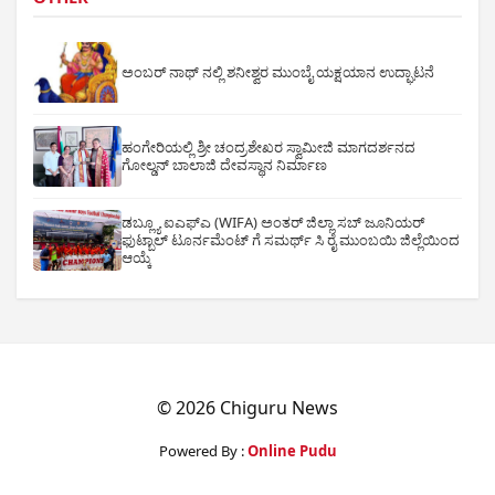
ಅಂಬರ್ ನಾಥ್ ನಲ್ಲಿ ಶನೀಶ್ವರ ಮುಂಬೈ ಯಕ್ಷಯಾನ ಉದ್ಘಾಟನೆ
ಹಂಗೇರಿಯಲ್ಲಿ ಶ್ರೀ ಚಂದ್ರಶೇಖರ ಸ್ವಾಮೀಜಿ ಮಾಗದರ್ಶನದ
ಗೋಲ್ಡನ್ ಬಾಲಾಜಿ ದೇವಸ್ಥಾನ ನಿರ್ಮಾಣ
ಡಬ್ಲ್ಯೂ ಐಎಫ್ಎ (WIFA) ಅಂತರ್ ಜಿಲ್ಲಾ ಸಬ್ ಜೂನಿಯರ್
ಫುಟ್ಬಾಲ್ ಟೂರ್ನಮೆಂಟ್ ಗೆ ಸಮರ್ಥ್ ಸಿ ರೈ ಮುಂಬಯಿ ಜಿಲ್ಲೆಯಿಂದ
ಆಯ್ಕೆ
© 2026 Chiguru News
Powered By :
Online Pudu