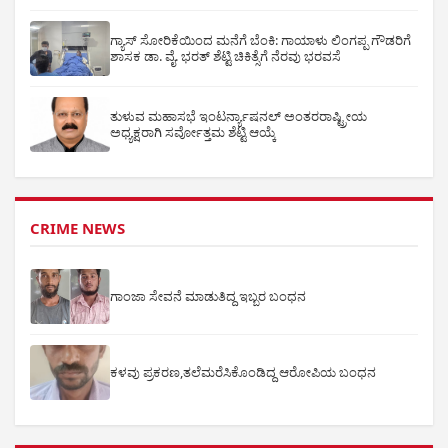
ಗ್ಯಾಸ್ ಸೋರಿಕೆಯಿಂದ ಮನೆಗೆ ಬೆಂಕಿ: ಗಾಯಾಳು ಲಿಂಗಪ್ಪ ಗೌಡರಿಗೆ
ಶಾಸಕ ಡಾ. ವೈ. ಭರತ್ ಶೆಟ್ಟಿ ಚಿಕಿತ್ಸೆಗೆ ನೆರವು ಭರವಸೆ
ತುಳುವ ಮಹಾಸಭೆ ಇಂಟರ್ನ್ಯಾಷನಲ್ ಅಂತರರಾಷ್ಟ್ರೀಯ
ಅಧ್ಯಕ್ಷರಾಗಿ ಸರ್ವೋತ್ತಮ ಶೆಟ್ಟಿ ಆಯ್ಕೆ
CRIME NEWS
ಗಾಂಜಾ ಸೇವನೆ ಮಾಡುತಿದ್ದ ಇಬ್ಬರ ಬಂಧನ
ಕಳವು ಪ್ರಕರಣ,ತಲೆಮರೆಸಿಕೊಂಡಿದ್ದ ಆರೋಪಿಯ ಬಂಧನ