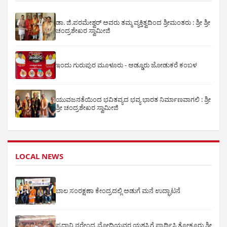
ಡಾ. ಜಿ.ಪರಮೇಶ್ವರ್ ಅವರು ತಮ್ಮ ವ್ಯಕ್ತಿತ್ವದಿಂದ ಶ್ರೀಮಂತರು : ಶ್ರೀ ಶ್ರೀ
ಚಂದ್ರಶೇಖರ ಸ್ವಾಮೀಜಿ
ಇಂದು ಗುರುಪುರ ಮೂಳೂರು - ಅಡ್ಡೂರು ಜೋಡುಕರೆ ಕಂಬಳ
ಯುವಜನತೆಯಿಂದ ಭವಿತವ್ಯದ ಭವ್ಯ ಭಾರತ ನಿರ್ಮಾಣವಾಗಲಿ : ಶ್ರೀ
ಶ್ರೀ ಚಂದ್ರಶೇಖರ ಸ್ವಾಮೀಜಿ
LOCAL NEWS
ಬಾಲ ಸಂರಕ್ಷಣಾ ಕೇಂದ್ರದಲ್ಲಿ ಅಡುಗೆ ಮನೆ ಉದ್ಘಾಟನೆ
ಪ್ರಧಾನಿ ನರೇಂದ್ರ ಮೋದಿಯವರ ಯಶಸ್ಸಿಗೆ ಪ್ರಾರ್ಥಿಸಿ ತೋಕೂರು ಶ್ರೀ