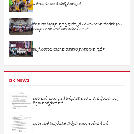
ಕಟೀಲು ಗೋಶಾಲೆಯಲ್ಲಿ ಗೋಪೂಜೆ
ಜಿಲ್ಲಾ ರಾಜ್ಯೋತ್ಸವ ಪ್ರಶಸ್ತಿ ಪುರಸ್ಕೃತ ವಿಜಯ ಯುವ ಸಂಗಮ (ರಿ.)
ಎಕ್ಕಾರು ವತಿಯಿಂದ ದೀಪಾವಳಿ ಸಂಭ್ರಮ
ಕಿನ್ನಿಗೋಳಿಯ ಯುಗಪುರುಷದಲ್ಲಿ ಗೂಡುದೀಪ ಸ್ಪರ್ಧೆ
DK NEWS
ಭಾರಿ ಮಳೆ ಮುನ್ಸೂಚನೆ ಹಿನ್ನೆಲೆ,ಶನಿವಾರ ದ.ಕ. ಜಿಲ್ಲೆಯಲ್ಲಿ ಎಲ್ಲ
ಶಿಕ್ಷಣ ಸಂಸ್ಥೆಗಳಿಗೆ ರಜೆ
ಭಾರೀ ಮಳೆ ಹಿನ್ನಲೆ,ದ.ಕ ಜಿಲ್ಲೆಯ ಶಾಲಾ ಕಾಲೇಜಿಗೆ ರಜೆ