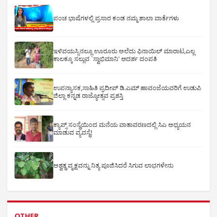
ಪಂಚ ಭಾಷೆಗಳಲ್ಲಿ ಪ್ರಸಾರ ಕಂಡ ನಮ್ಮ ಶಾಲಾ ವಾರ್ತೆಗಳು
ಇಳಿವಯಸ್ಸಿನಲ್ಲೂ ಊರೂರು ಅಲೆದು ಫಿನಾಯಿಲ್ ಮಾರಾಟ,ಎಲ್ಲ
ಕಾಲಕ್ಕೂ ಸಲ್ಲುವ `ಸ್ವಾಭಿಮಾನಿ' ಆದರ್ಶ ದಂಪತಿ
ಉಪನ್ಯಾಸಕ,ಸಾಹಿತಿ ಪ್ರದೀಪ್ ಡಿ.ಎಮ್ ಹಾವಂಜೆಯವರಿಗೆ ಉಡುಪಿ
ಜಿಲ್ಲಾ ಕನ್ನಡ ರಾಜ್ಯೋತ್ಸವ ಪ್ರಶಸ್ತಿ
ಕ್ಯಾಪ್ಸ್ ಸಂಸ್ಥೆಯಿಂದ ಮನೆಯ ವಾತಾವರಣದಲ್ಲಿ ಸಿಎ ಅಧ್ಯಯನ
ಮಾಡುವ ವ್ಯವಸ್ಥೆ!
ಅಶ್ವತ್ಥ ವೃಕ್ಷವನ್ನು ನಿತ್ಯ ಪೂಜಿಸಿದರೆ ಸಿಗುವ ಲಾಭಗಳೇನು
OTHER