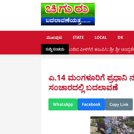
ಮುಖಪುಟ
STATE
LOCAL
DK
್ಕಿ:ಸನಾತನ ಮೌಲ್ಯ ಮುಂದಿನ ಪೀಳಿಗೆಗೆ ತಲುಪಿಸಿ::ಶ್ರೀ ಶ್ರೀ ಚಂದ್ರಶೇಖರ ಸ್ವಾಮೀಜಿ, ಧರ್ಮಸ
ಸುದ್ದಿ ಸಂಚಯ
ಎ.14 ಮಂಗಳೂರಿಗೆ ಪ್ರಧಾನ
ಸಂಚಾರದಲ್ಲಿ ಬದಲಾವಣೆ
WhatsApp
Facebook
Copy Link