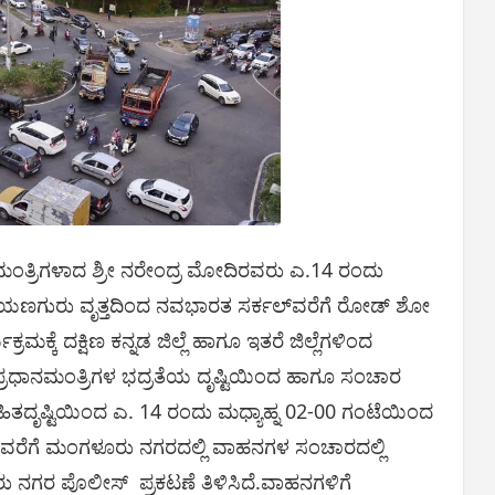
ಂತ್ರಿಗಳಾದ ಶ್ರೀ ನರೇಂದ್ರ ಮೋದಿರವರು ಎ.14 ರಂದು
ಯಣಗುರು ವೃತ್ತದಿಂದ ನವಭಾರತ ಸರ್ಕಲ್‌ವರೆಗೆ ರೋಡ್ ಶೋ
ರಮಕ್ಕೆ ದಕ್ಷಿಣ ಕನ್ನಡ ಜಿಲ್ಲೆ ಹಾಗೂ ಇತರೆ ಜಿಲ್ಲೆಗಳಿಂದ
 ಪ್ರಧಾನಮಂತ್ರಿಗಳ ಭದ್ರತೆಯ ದೃಷ್ಟಿಯಿಂದ ಹಾಗೂ ಸಂಚಾರ
ರ ಹಿತದೃಷ್ಟಿಯಿಂದ ಎ. 14 ರಂದು ಮಧ್ಯಾಹ್ನ 02-00 ಗಂಟೆಯಿಂದ
ವವರೆಗೆ ಮಂಗಳೂರು ನಗರದಲ್ಲಿ ವಾಹನಗಳ ಸಂಚಾರದಲ್ಲಿ
ನಗರ ಪೊಲೀಸ್ ಪ್ರಕಟಣೆ ತಿಳಿಸಿದೆ.ವಾಹನಗಳಿಗೆ