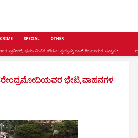
CRIME
SPECIAL
OTHER
ೇವೆಗೆ ಗೌರವ: ಪ್ರದ್ಯುಮ್ನ ರಾವ್ ಶಿಬರೂರುಗೆ ಸನ್ಮಾನ •
ಆ.8:ಕಟೀಲಿನಲ್ಲಿ ಗೋಪಾಲಕ
ಿ ನರೇಂದ್ರಮೋದಿಯವರ ಭೇಟಿ,ವಾಹನಗಳ